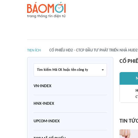
TIỆN ÍCH
CỔ PHIẾU HD2 - CTCP ĐẦU TƯ PHÁT TRIỂN NHÀ HUD2
CỔ PHI
Tìm kiếm Mã CK hoặc tên công ty
M
VN-INDEX
H
C
HNX-INDEX
TIN TỨ
UPCOM-INDEX