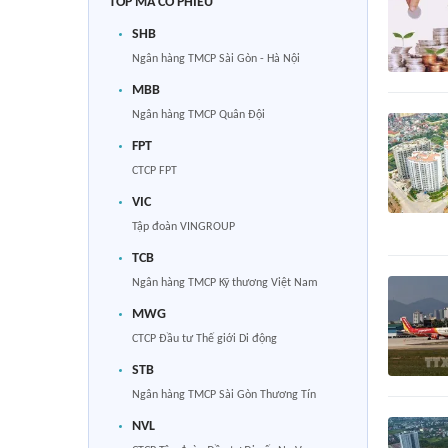
TOP MÃ CỔ PHIẾU
SHB
Ngân hàng TMCP Sài Gòn - Hà Nội
MBB
Ngân hàng TMCP Quân Đội
FPT
CTCP FPT
VIC
Tập đoàn VINGROUP
TCB
Ngân hàng TMCP Kỹ thương Việt Nam
MWG
CTCP Đầu tư Thế giới Di động
STB
Ngân hàng TMCP Sài Gòn Thương Tín
NVL