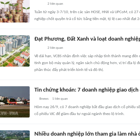
2
liên quan
Tuần từ ngày 3-7/10, trên các sàn HOSE, HNX và UPCoM, có 27 
nghiệp chốt quyền trả cổ tức bằng tiền mặt, tỷ lệ cao nhất đạt 
Đạt Phương, Đất Xanh và loạt doanh nghiệ
2
liên quan
Về dài hạn, VCBS nhận định việc sáp nhập tỉnh thành mang đến 
tinh gọn bộ máy quản lý, ngân sách chủ động hơn, vị trí địa lý 
phần thúc đẩy phát triển kinh tế và đô thị.
Tin chứng khoán: 7 doanh nghiệp giao dịch
Bnews
1
liên quan
Hôm nay 26/9, có 7 doanh nghiệp bắt đầu giao dịch cổ phiếu số
cổ phiếu VJC để giảm đầu tư ngoài ngành theo lộ trình.
Nhiều doanh nghiệp lớn tham gia làm nhà ở