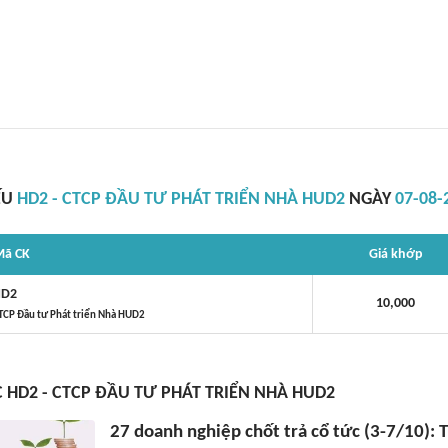
ẾU
HD2 - CTCP ĐẦU TƯ PHÁT TRIỂN NHÀ HUD2
NGÀY
07-08-
ã CK
Giá khớp
D2
10,000
TCP Đầu tư Phát triển Nhà HUD2
C HD2 - CTCP ĐẦU TƯ PHÁT TRIỂN NHÀ HUD2
27 doanh nghiệp chốt trả cổ tức (3-7/10): 