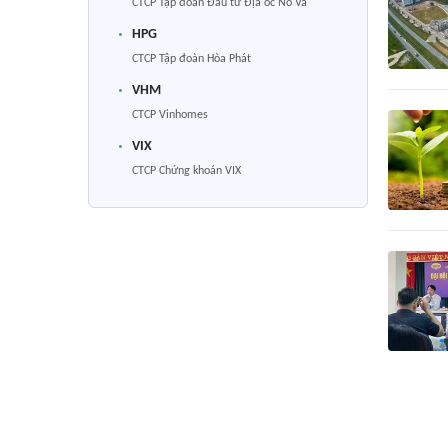
CTCP Tập đoàn Đầu tư Địa ốc No Va
HPG
CTCP Tập đoàn Hòa Phát
VHM
CTCP Vinhomes
VIX
CTCP Chứng khoán VIX