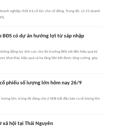
doanh nghiệp chốt trả cổ tức cho cổ đông. Trong đó, có 23 doanh
24%.
p BĐS có dự án hưởng lợi từ sáp nhập
những động lực tích cực cho thị trường BĐS xét đến hiệu quả từ
được khai thác hiệu quả và hạ tầng liên kết được tăng cường, góp
 cổ phiếu số lượng lớn hôm nay 26/9
 lượng lớn; trong đó đáng chú ý HDB bắt đầu bán ra số lượng lớn
 xã hội tại Thái Nguyên