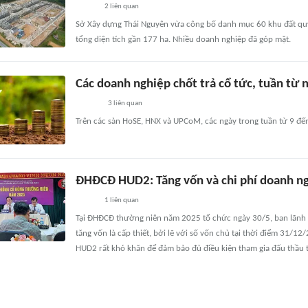
2
liên quan
Sở Xây dựng Thái Nguyên vừa công bố danh mục 60 khu đất quy 
tổng diện tích gần 177 ha. Nhiều doanh nghiệp đã góp mặt.
Các doanh nghiệp chốt trả cổ tức, tuần từ
3
liên quan
Trên các sàn HoSE, HNX và UPCoM, các ngày trong tuần từ 9 đế
ĐHĐCĐ HUD2: Tăng vốn và chi phí doanh ng
1
liên quan
Tại ĐHĐCĐ thường niên năm 2025 tổ chức ngày 30/5, ban lãnh 
tăng vốn là cấp thiết, bởi lẽ với số vốn chủ tại thời điểm 31/1
HUD2 rất khó khăn để đảm bảo đủ điều kiện tham gia đấu thầu 