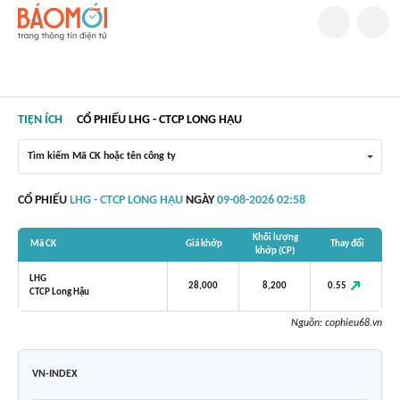
TIỆN ÍCH
CỔ PHIẾU LHG - CTCP LONG HẬU
Tìm kiếm Mã CK hoặc tên công ty
CỔ PHIẾU
LHG - CTCP LONG HẬU
NGÀY
09-08-2026 02:58
Khối lượng
Mã CK
Giá khớp
Thay đổi
khớp (CP)
LHG
0.55
28,000
8,200
CTCP Long Hậu
Nguồn:
cophieu68.vn
VN-INDEX