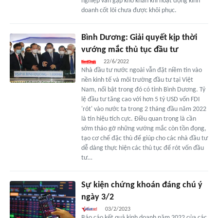
nghiệp vẫn gặp khó khăn khi hoạt động kinh
doanh cốt lõi chưa được khôi phục.
Bình Dương: Giải quyết kịp thời
vướng mắc thủ tục đầu tư
22/6/2022
Nhà đầu tư nước ngoài vẫn đặt niềm tin vào
nền kinh tế và môi trường đầu tư tại Việt
Nam, nổi bật trong đó có tỉnh Bình Dương. Tỷ
lệ đầu tư tăng cao với hơn 5 tỷ USD vốn FDI
'rót' vào nước ta trong 2 tháng đầu năm 2022
là tín hiệu tích cực. Điều quan trọng là cần
sớm tháo gỡ những vướng mắc còn tồn đọng,
tạo cơ chế đặc thù để giúp cho các nhà đầu tư
dễ dàng thực hiện các thủ tục để rót vốn đầu
tư…
Sự kiện chứng khoán đáng chú ý
ngày 3/2
03/2/2023
Báo cáo kết quả kinh doanh năm 2022 của các