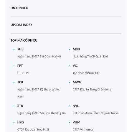
HNX-INDEX
UPCOM-INDEX
TOP MÃ CỔ PHIẾU
SHB
MBB
Ngân hàng TMCP Sài Gòn - Hà Nội
Ngân hàng TMCP Quân Đội
FPT
VIC
CTCP FPT
Tập đoàn VINGROUP
TCB
MWG
Ngân hàng TMCP Kỹ thương Việt
CTCP Đầu tư Thế giới Di động
Nam
STB
NVL
Ngân hàng TMCP Sài Gòn Thương Tín
CTCP Tập đoàn Đầu tư Địa ốc No Va
HPG
VHM
CTCP Tập đoàn Hòa Phát
CTCP Vinhomes