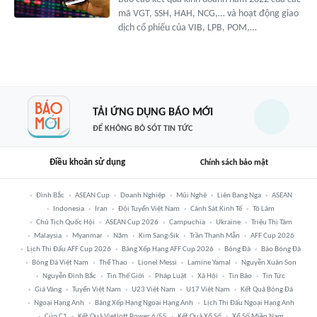
mã VGT, SSH, HAH, NCG,… và hoạt động giao
dịch cổ phiếu của VIB, LPB, POM,…
TẢI ỨNG DỤNG BÁO MỚI
ĐỂ KHÔNG BỎ SÓT TIN TỨC
Điều khoản sử dụng
Chính sách bảo mật
Đình Bắc
ASEAN Cup
Doanh Nghiệp
Mũi Nghê
Liên Bang Nga
ASEAN
Indonesia
Iran
Đội Tuyển Việt Nam
Cảnh Sát Kinh Tế
Tô Lâm
Chủ Tịch Quốc Hội
ASEAN Cup 2026
Campuchia
Ukraine
Triệu Thị Tâm
Malaysia
Myanmar
Năm
Kim Sang-Sik
Trần Thanh Mẫn
AFF Cup 2026
Lịch Thi Đấu AFF Cup 2026
Bảng Xếp Hạng AFF Cup 2026
Bóng Đá
Báo Bóng Đá
Bóng Đá Việt Nam
Thể Thao
Lionel Messi
Lamine Yamal
Nguyễn Xuân Son
Nguyễn Đình Bắc
Tin Thế Giới
Pháp Luật
Xã Hội
Tin Bão
Tin Tức
Giá Vàng
Tuyển Việt Nam
U23 Việt Nam
U17 Việt Nam
Kết Quả Bóng Đá
Ngoại Hạng Anh
Bảng Xếp Hạng Ngoại Hạng Anh
Lịch Thi Đấu Ngoại Hạng Anh
Cúp C1
Kết Quả Vietlott Power 6/55
Kết Quả Xổ Số
Xổ Số Miền Nam