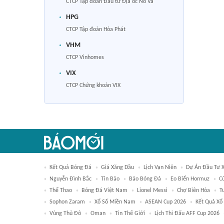
CTCP Tập đoàn Đầu tư Địa ốc No Va
HPG
CTCP Tập đoàn Hòa Phát
VHM
CTCP Vinhomes
VIX
CTCP Chứng khoán VIX
Kết Quả Bóng Đá
Giá Xăng Dầu
Lịch Vạn Niên
Dự Án Đầu Tư 
Nguyễn Đình Bắc
Tin Bão
Báo Bóng Đá
Eo Biển Hormuz
C
Thể Thao
Bóng Đá Việt Nam
Lionel Messi
Chợ Biên Hòa
T
Sophon Zaram
Xổ Số Miền Nam
ASEAN Cup 2026
Kết Quả Xổ
Vùng Thủ Đô
Oman
Tin Thế Giới
Lịch Thi Đấu AFF Cup 2026