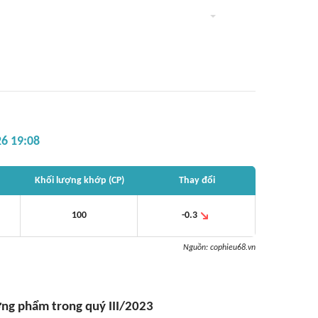
6 19:08
Khối lượng khớp (CP)
Thay đổi
100
-0.3
Nguồn:
cophieu68.vn
ơng phẩm trong quý III/2023