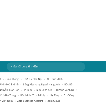
t
Giao Thông
Thời Tiết Hà Nội
AFF Cup 2026
 Phố Hồ Chí Minh
Bảng Xếp Hạng Ngoại Hạng Anh
Bắc Bộ
Nguyễn Xuân Son
Tô Lâm
Kim Sang-Sik
Đường Vành Đai 5
Số Miền Trung
Bắc Ninh (thành Phố)
Hạ Tầng
Giá Vàng
7 Việt Nam
Zalo Business Account
Zalo Cloud