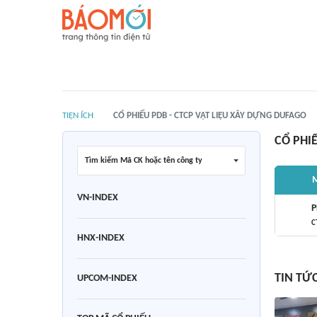
TIỆN ÍCH
CỔ PHIẾU PDB - CTCP VẬT LIỆU XÂY DỰNG DUFAGO
CỔ PHI
Tìm kiếm Mã CK hoặc tên công ty
M
VN-INDEX
P
C
HNX-INDEX
TIN TỨ
UPCOM-INDEX