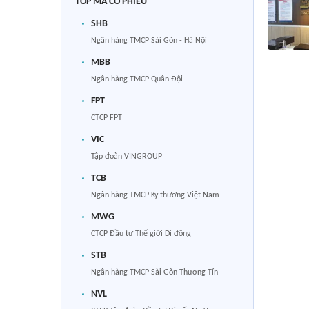
TOP MÃ CỔ PHIẾU
SHB
Ngân hàng TMCP Sài Gòn - Hà Nội
MBB
Ngân hàng TMCP Quân Đội
FPT
CTCP FPT
VIC
Tập đoàn VINGROUP
TCB
Ngân hàng TMCP Kỹ thương Việt Nam
MWG
CTCP Đầu tư Thế giới Di động
STB
Ngân hàng TMCP Sài Gòn Thương Tín
NVL