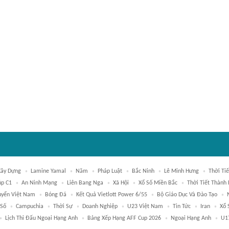
Xây Dựng
Lamine Yamal
Năm
Pháp Luật
Bắc Ninh
Lê Minh Hưng
Thời Tiế
úp C1
An Ninh Mạng
Liên Bang Nga
Xã Hội
Xổ Số Miền Bắc
Thời Tiết Thành
uyển Việt Nam
Bóng Đá
Kết Quả Vietlott Power 6/55
Bộ Giáo Dục Và Đào Tạo
 Số
Campuchia
Thời Sự
Doanh Nghiệp
U23 Việt Nam
Tin Tức
Iran
Xổ 
Lịch Thi Đấu Ngoại Hạng Anh
Bảng Xếp Hạng AFF Cup 2026
Ngoại Hạng Anh
U1