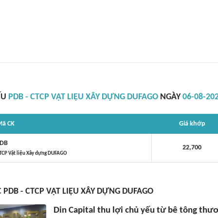
ẾU
PDB - CTCP VẬT LIỆU XÂY DỰNG DUFAGO
NGÀY
06-08-202
ã CK
Giá khớp
DB
22,700
TCP Vật liệu Xây dựng DUFAGO
C PDB - CTCP VẬT LIỆU XÂY DỰNG DUFAGO
Din Capital thu lợi chủ yếu từ bê tông thư