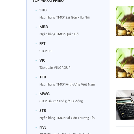
TOP MÃ CỔ PHIẾU
SHB
Ngân hàng TMCP Sài Gòn - Hà Nội
MBB
Ngân hàng TMCP Quân Đội
FPT
CTCP FPT
VIC
Tập đoàn VINGROUP
TCB
Ngân hàng TMCP Kỹ thương Việt Nam
MWG
CTCP Đầu tư Thế giới Di động
STB
Ngân hàng TMCP Sài Gòn Thương Tín
NVL