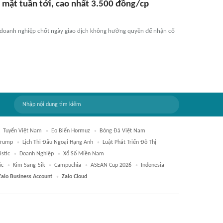
n mặt tuần tới, cao nhất 3.500 đồng/cp
 doanh nghiệp chốt ngày giao dịch không hưởng quyền để nhận cổ
Tuyển Việt Nam
Eo Biển Hormuz
Bóng Đá Việt Nam
Trump
Lịch Thi Đấu Ngoại Hạng Anh
Luật Phát Triển Đô Thị
istic
Doanh Nghiệp
Xổ Số Miền Nam
ắc
Kim Sang-Sik
Campuchia
ASEAN Cup 2026
Indonesia
Zalo Business Account
Zalo Cloud