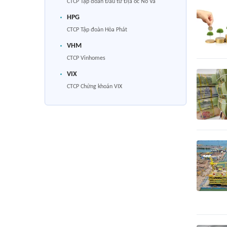
CTCP Tập đoàn Đầu tư Địa ốc No Va
HPG
CTCP Tập đoàn Hòa Phát
VHM
CTCP Vinhomes
VIX
CTCP Chứng khoán VIX