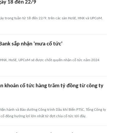
ngày 18 đến 22/9
gày trong tuần từ 18 đến 22/9, trên các sàn HoSE, HNX và UPCoM.
Bank sắp nhận 'mưa cổ tức'
àn HNX, HoSE, UPCoM sẽ được chốt quyền nhận cổ tức năm 2024
ận khoản cổ tức hàng trăm tỷ đồng từ công ty
, Vận hành và Bảo dưỡng Công trình Dầu khí Biển PTSC, Tổng Công ty
 cổ đông hưởng lợi lớn nhất từ đợt chia cổ tức tới đây.