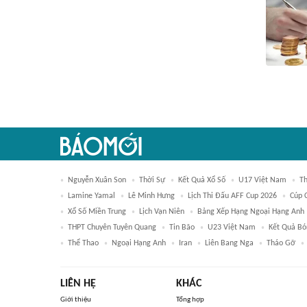
Nguyễn Xuân Son
Thời Sự
Kết Quả Xổ Số
U17 Việt Nam
Th
Lamine Yamal
Lê Minh Hưng
Lịch Thi Đấu AFF Cup 2026
Cúp 
Xổ Số Miền Trung
Lịch Vạn Niên
Bảng Xếp Hạng Ngoại Hạng Anh
THPT Chuyên Tuyên Quang
Tin Bão
U23 Việt Nam
Kết Quả Bó
Thể Thao
Ngoại Hạng Anh
Iran
Liên Bang Nga
Tháo Gỡ
LIÊN HỆ
KHÁC
Giới thiệu
Tổng hợp