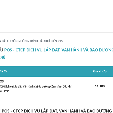
VÀ BẢO DƯỠNG CÔNG TRÌNH DẦU KHÍ BIỂN PTSC
ẾU
POS - CTCP DỊCH VỤ LẮP ĐẶT, VẬN HÀNH VÀ BẢO DƯỠNG
:48
ã CK
Giá khớp
OS
14,100
TCP Dịch vụ Lắp đặt, Vận hành và Bảo dưỡng Công trình Dầu khí
iển PTSC
C POS - CTCP DỊCH VỤ LẮP ĐẶT, VẬN HÀNH VÀ BẢO DƯỠNG 