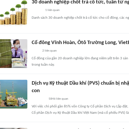
30 doanh nghiệp chốt trả cổ tức, tuần từ 
1
liên quan
Danh sách 30 doanh nghiệp chốt trả cổ tức cho cổ đông, các n
Cổ đông Vĩnh Hoàn, Ôtô Trường Long, Viet
2
liên quan
Cổ đông của gần 20 doanh nghiệp lớn đang niêm yết trên 3 s
trong tuần này.
Dịch vụ Kỹ thuật Dầu khí (PVS) chuẩn bị nh
con
5846
liên quan
Với việc chi phối gần 85% vốn Công ty Cổ phần Dịch vụ Lắp đặt
Cổ phần Dịch vụ Kỹ thuật Dầu khí Việt Nam (mã cổ phiếu PVS) là