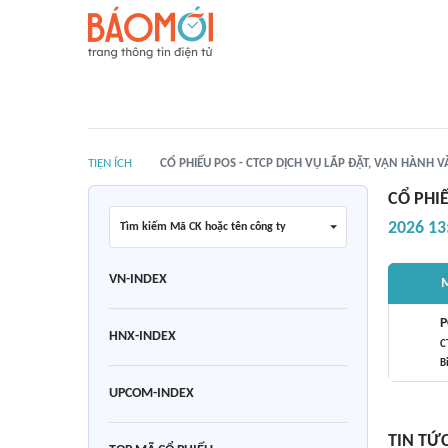
TIỆN ÍCH
CỔ PHIẾU POS - CTCP DỊCH VỤ LẮP ĐẶT, VẬN HÀNH 
CỔ PHI
2026 13
Tìm kiếm Mã CK hoặc tên công ty
VN-INDEX
M
P
HNX-INDEX
C
B
UPCOM-INDEX
TIN TỨ