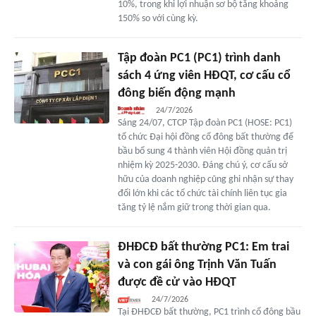
10%, trong khi lợi nhuận sơ bộ tăng khoảng
150% so với cùng kỳ.
Tập đoàn PC1 (PC1) trình danh
sách 4 ứng viên HĐQT, cơ cấu cổ
đông biến động mạnh
24/7/2026
Sáng 24/07, CTCP Tập đoàn PC1 (HOSE: PC1)
tổ chức Đại hội đồng cổ đông bất thường để
bầu bổ sung 4 thành viên Hội đồng quản trị
nhiệm kỳ 2025-2030. Đáng chú ý, cơ cấu sở
hữu của doanh nghiệp cũng ghi nhận sự thay
đổi lớn khi các tổ chức tài chính liên tục gia
tăng tỷ lệ nắm giữ trong thời gian qua.
ĐHĐCĐ bất thường PC1: Em trai
và con gái ông Trịnh Văn Tuấn
được đề cử vào HĐQT
24/7/2026
Tại ĐHĐCĐ bất thường, PC1 trình cổ đông bầu