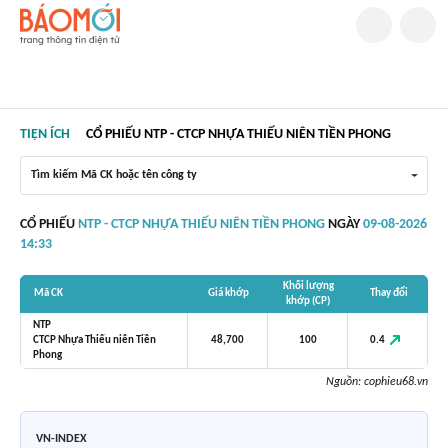
TIỆN ÍCH
CỔ PHIẾU NTP - CTCP NHỰA THIẾU NIÊN TIỀN PHONG
Tìm kiếm Mã CK hoặc tên công ty
CỔ PHIẾU
NTP - CTCP NHỰA THIẾU NIÊN TIỀN PHONG
NGÀY
09-08-2026
14:33
Khối lượng
Mã CK
Giá khớp
Thay đổi
khớp (CP)
NTP
0.4
CTCP Nhựa Thiếu niên Tiền
48,700
100
Phong
Nguồn:
cophieu68.vn
VN-INDEX