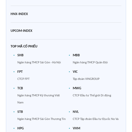
HNX-INDEX
UPCOM-INDEX
TOP MÃ CỔ PHIẾU
SHB
MBB
Ngân hàng TMCP Sài Gòn - Hà Nội
Ngân hàng TMCP Quân Đội
FPT
VIC
CTCP FPT
Tập đoàn VINGROUP
TCB
MWG
Ngân hàng TMCP Kỹ thương Việt
CTCP Đầu tư Thế giới Di động
Nam
STB
NVL
Ngân hàng TMCP Sài Gòn Thương Tín
CTCP Tập đoàn Đầu tư Địa ốc No Va
HPG
VHM