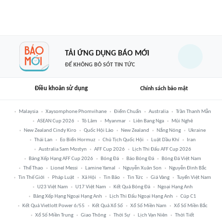
TẢI ỨNG DỤNG BÁO MỚI
ĐỂ KHÔNG BỎ SÓT TIN TỨC
Điều khoản sử dụng
Chính sách bảo mật
Malaysia
Xaysomphone Phomvihane
Điểm Chuẩn
Australia
Trần Thanh Mẫn
ASEAN Cup 2026
Tô Lâm
Myanmar
Liên Bang Nga
Mũi Nghê
New Zealand Cindy Kiro
Quốc Hội Lào
New Zealand
Nắng Nóng
Ukraine
Thái Lan
Eo Biển Hormuz
Chủ Tịch Quốc Hội
Luật Dầu Khí
Iran
Australia Sam Mostyn
AFF Cup 2026
Lịch Thi Đấu AFF Cup 2026
Bảng Xếp Hạng AFF Cup 2026
Bóng Đá
Báo Bóng Đá
Bóng Đá Việt Nam
Thể Thao
Lionel Messi
Lamine Yamal
Nguyễn Xuân Son
Nguyễn Đình Bắc
Tin Thế Giới
Pháp Luật
Xã Hội
Tin Bão
Tin Tức
Giá Vàng
Tuyển Việt Nam
U23 Việt Nam
U17 Việt Nam
Kết Quả Bóng Đá
Ngoại Hạng Anh
Bảng Xếp Hạng Ngoại Hạng Anh
Lịch Thi Đấu Ngoại Hạng Anh
Cúp C1
Kết Quả Vietlott Power 6/55
Kết Quả Xổ Số
Xổ Số Miền Nam
Xổ Số Miền Bắc
Xổ Số Miền Trung
Giao Thông
Thời Sự
Lịch Vạn Niên
Thời Tiết