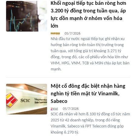
Khối ngoại tiếp tục bán ròng hơn
3.200 tỷ đồng trong tuần qua, áp
lực dồn mạnh ở nhóm vốn hóa
lớn
05/7/2026
Nhà đầu tư nước ngoài tiếp tục ghi nhận xu
hướng bán ròng trên toàn thị trường trong
tuần qua, với tổng giá trị khoảng 3.271 tỷ
đồng, trong đó, các cổ phiếu vốn hóa lớn như
VHM, HPG, VNM, TCB và MSN chịu áp lực bán
mạnh.
Một cổ đông đặc biệt nhận hàng
nghìn tỷ tiền mặt từ Vinamilk,
Sabeco
05/7/2026
SCIC đã nhận về hơn 8.100 tỷ đồng cổ tức năm
2025 từ 42 doanh nghiệp, trong đó riêng
Vinamilk, Sabeco và FPT Telecom đóng góp
khoảng 6.270 tỷ.