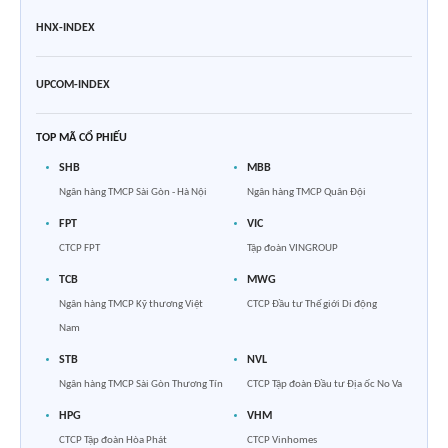
HNX-INDEX
UPCOM-INDEX
TOP MÃ CỔ PHIẾU
SHB
MBB
Ngân hàng TMCP Sài Gòn - Hà Nội
Ngân hàng TMCP Quân Đội
FPT
VIC
CTCP FPT
Tập đoàn VINGROUP
TCB
MWG
Ngân hàng TMCP Kỹ thương Việt
CTCP Đầu tư Thế giới Di động
Nam
STB
NVL
Ngân hàng TMCP Sài Gòn Thương Tín
CTCP Tập đoàn Đầu tư Địa ốc No Va
HPG
VHM
CTCP Tập đoàn Hòa Phát
CTCP Vinhomes