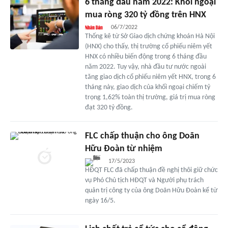
6 tháng đầu năm 2022: Khối ngoại
mua ròng 320 tỷ đồng trên HNX
06/7/2022
Thống kê từ Sở Giao dịch chứng khoán Hà Nội
(HNX) cho thấy, thị trường cổ phiếu niêm yết
HNX có nhiều biến động trong 6 tháng đầu
năm 2022. Tuy vậy, nhà đầu tư nước ngoài
tăng giao dịch cổ phiếu niêm yết HNX, trong 6
tháng này, giao dịch của khối ngoại chiếm tỷ
trọng 1,62% toàn thị trường, giá trị mua ròng
đạt 320 tỷ đồng.
FLC chấp thuận cho ông Doãn
Hữu Đoàn từ nhiệm
17/5/2023
HĐQT FLC đã chấp thuận đề nghị thôi giữ chức
vụ Phó Chủ tịch HĐQT và Người phụ trách
quản trị công ty của ông Doãn Hữu Đoàn kể từ
ngày 16/5.