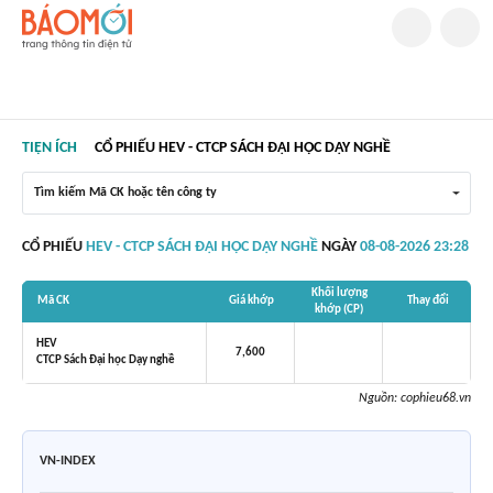
TIỆN ÍCH
CỔ PHIẾU HEV - CTCP SÁCH ĐẠI HỌC DẠY NGHỀ
Tìm kiếm Mã CK hoặc tên công ty
CỔ PHIẾU
HEV - CTCP SÁCH ĐẠI HỌC DẠY NGHỀ
NGÀY
08-08-2026 23:28
Khối lượng
Mã CK
Giá khớp
Thay đổi
khớp (CP)
HEV
7,600
CTCP Sách Đại học Dạy nghề
Nguồn:
cophieu68.vn
VN-INDEX