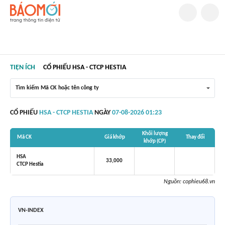
TIỆN ÍCH
CỔ PHIẾU HSA - CTCP HESTIA
Tìm kiếm Mã CK hoặc tên công ty
CỔ PHIẾU
HSA - CTCP HESTIA
NGÀY
07-08-2026 01:23
Khối lượng
Mã CK
Giá khớp
Thay đổi
khớp (CP)
HSA
33,000
CTCP Hestia
Nguồn:
cophieu68.vn
VN-INDEX