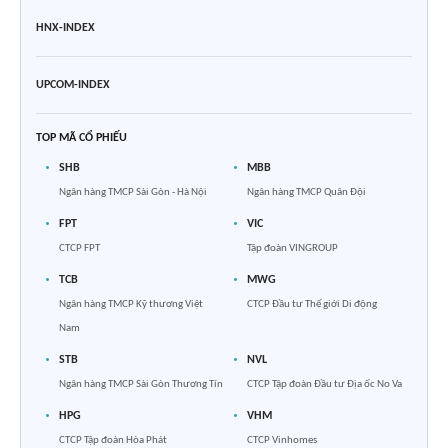
HNX-INDEX
UPCOM-INDEX
TOP MÃ CỔ PHIẾU
SHB
MBB
Ngân hàng TMCP Sài Gòn - Hà Nội
Ngân hàng TMCP Quân Đội
FPT
VIC
CTCP FPT
Tập đoàn VINGROUP
TCB
MWG
Ngân hàng TMCP Kỹ thương Việt
CTCP Đầu tư Thế giới Di động
Nam
STB
NVL
Ngân hàng TMCP Sài Gòn Thương Tín
CTCP Tập đoàn Đầu tư Địa ốc No Va
HPG
VHM
CTCP Tập đoàn Hòa Phát
CTCP Vinhomes