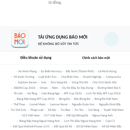
tỷ đồng.
TẢI ỨNG DỤNG BÁO MỚI
ĐỂ KHÔNG BỎ SÓT TIN TỨC
Điều khoản sử dụng
Chính sách bảo mật
An Ninh Mạng
Eo Biển Hormuz
Bắc Ninh (thành Phố)
Lê Minh Hưng
Võ Xuân Trường
Luật Kiến Trúc
Chợ Biên Hòa
Doanh Nghiệp
Campuchia
Sophon Zaram
Iran
Kim Sang-Sik
Vùng Thủ Đô
Chủ Tịch Quốc Hội
ASEAN Cup 2026
Oman
Năm
Dự Án Đầu Tư Xây Dựng
Đường Vành Đai 5
Tô Lâm
Hạ Tầng
Liên Bang Nga
AFF Cup 2026
Lịch Thi Đấu AFF Cup 2026
Bảng Xếp Hạng AFF Cup 2026
Bóng Đá
Báo Bóng Đá
Bóng Đá Việt Nam
Thể Thao
Lionel Messi
Lamine Yamal
Nguyễn Xuân Son
Nguyễn Đình Bắc
Tin Thế Giới
Pháp Luật
Xã Hội
Tin Bão
Tin Tức
Giá Vàng
Tuyển Việt Nam
U23 Việt Nam
U17 Việt Nam
Kết Quả Bóng Đá
Ngoại Hạng Anh
Bảng Xếp Hạng Ngoại Hạng Anh
Lịch Thi Đấu Ngoại Hạng Anh
Cúp C1
Kết Quả Vietlott Power 6/55
Kết Quả Xổ Số
Xổ Số Miền Nam
Xổ Số Miền Bắc