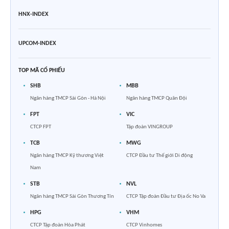
HNX-INDEX
UPCOM-INDEX
TOP MÃ CỔ PHIẾU
SHB
MBB
Ngân hàng TMCP Sài Gòn - Hà Nội
Ngân hàng TMCP Quân Đội
FPT
VIC
CTCP FPT
Tập đoàn VINGROUP
TCB
MWG
Ngân hàng TMCP Kỹ thương Việt
CTCP Đầu tư Thế giới Di động
Nam
STB
NVL
Ngân hàng TMCP Sài Gòn Thương Tín
CTCP Tập đoàn Đầu tư Địa ốc No Va
HPG
VHM
CTCP Tập đoàn Hòa Phát
CTCP Vinhomes