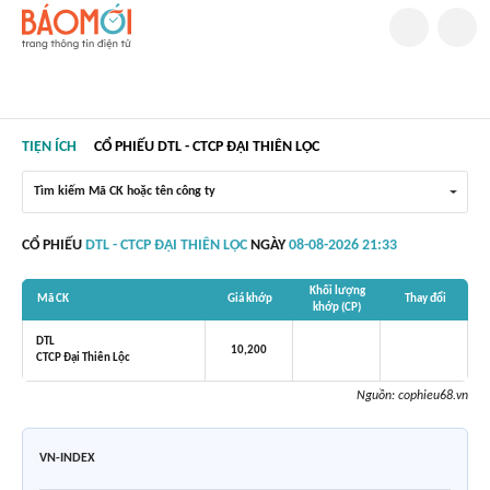
TIỆN ÍCH
CỔ PHIẾU DTL - CTCP ĐẠI THIÊN LỘC
Tìm kiếm Mã CK hoặc tên công ty
CỔ PHIẾU
DTL - CTCP ĐẠI THIÊN LỘC
NGÀY
08-08-2026 21:33
Khối lượng
Mã CK
Giá khớp
Thay đổi
khớp (CP)
DTL
10,200
CTCP Đại Thiên Lộc
Nguồn:
cophieu68.vn
VN-INDEX