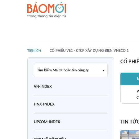
TIỆN ÍCH
CỔ PHIẾU VE1 - CTCP XÂY DỰNG ĐIỆN VNECO 1
CỔ PHI
Tìm kiếm Mã CK hoặc tên công ty
M
VN-INDEX
V
C
HNX-INDEX
TIN TỨ
UPCOM-INDEX