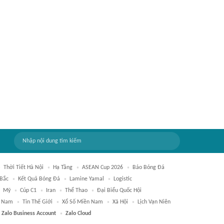
Thời Tiết Hà Nội
Hạ Tầng
ASEAN Cup 2026
Báo Bóng Đá
 Bắc
Kết Quả Bóng Đá
Lamine Yamal
Logistic
Mỹ
Cúp C1
Iran
Thể Thao
Đại Biểu Quốc Hội
t Nam
Tin Thế Giới
Xổ Số Miền Nam
Xã Hội
Lịch Vạn Niên
Zalo Business Account
Zalo Cloud