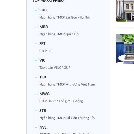
TOP MÃ CỔ PHIẾU
SHB
Ngân hàng TMCP Sài Gòn - Hà Nội
MBB
Ngân hàng TMCP Quân Đội
FPT
CTCP FPT
VIC
Tập đoàn VINGROUP
TCB
Ngân hàng TMCP Kỹ thương Việt Nam
MWG
CTCP Đầu tư Thế giới Di động
STB
Ngân hàng TMCP Sài Gòn Thương Tín
NVL