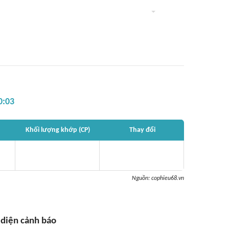
0:03
Khối lượng khớp (CP)
Thay đổi
Nguồn:
cophieu68.vn
 diện cảnh báo