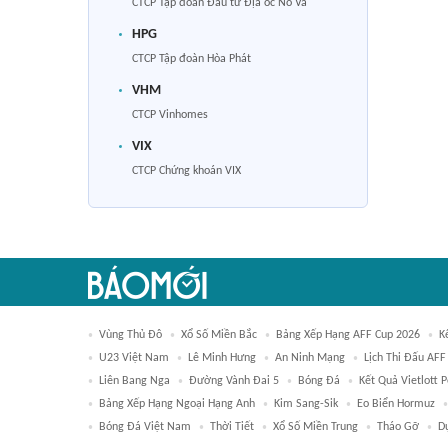
CTCP Tập đoàn Đầu tư Địa ốc No Va
HPG
CTCP Tập đoàn Hòa Phát
VHM
CTCP Vinhomes
VIX
CTCP Chứng khoán VIX
Vùng Thủ Đô
Xổ Số Miền Bắc
Bảng Xếp Hạng AFF Cup 2026
K
U23 Việt Nam
Lê Minh Hưng
An Ninh Mạng
Lịch Thi Đấu AFF
Liên Bang Nga
Đường Vành Đai 5
Bóng Đá
Kết Quả Vietlott 
Bảng Xếp Hạng Ngoại Hạng Anh
Kim Sang-Sik
Eo Biển Hormuz
Bóng Đá Việt Nam
Thời Tiết
Xổ Số Miền Trung
Tháo Gỡ
D