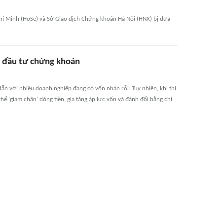
hí Minh (HoSe) và Sở Giao dịch Chứng khoán Hà Nội (HNX) bị đưa
g' đầu tư chứng khoán
ẫn với nhiều doanh nghiệp đang có vốn nhàn rỗi. Tuy nhiên, khi thị
ể 'giam chân' dòng tiền, gia tăng áp lực vốn và đánh đổi bằng chi