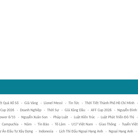
ết Quả Xổ Số
Giá Vàng
Lionel Messi
Tin Tức
Thời Tiết Thành Phố Hồ Chí Minh
 Cup 2026
Doanh Nghiệp
Thời Sự
Giá Xăng Dầu
AFF Cup 2026
Nguyễn Đình
Power 6/55
Nguyễn Xuân Son
Pháp Luật
Luật Kiến Trúc
Luật Phát Triển Đô Thị
Campuchia
Năm
Tin Bão
Tô Lâm
U17 Việt Nam
Giao Thông
Tuyển Việ
ự Án Đầu Tư Xây Dựng
Indonesia
Lịch Thi Đấu Ngoại Hạng Anh
Ngoại Hạng Anh