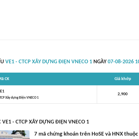
ẾU
VE1 - CTCP XÂY DỰNG ĐIỆN VNECO 1
NGÀY
07-08-2026 1
ã CK
Giá khớp
E1
2,900
TCP Xây dựng Điện VNECO 1
C VE1 - CTCP XÂY DỰNG ĐIỆN VNECO 1
7 mã chứng khoán trên HoSE và HNX thuộc