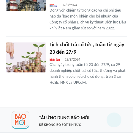
07/3/2024
Dòng vốn chiếm tỷ trọng cao và chi phí tiêu
hao đã 'bào mòn' khiến cho lợi nhuận của
Công ty cổ phần Dịch vụ kỹ thuật Điện lực Dầu
khí Việt Nam giảm sút so với năm 2022.
Lịch chốt trả cổ tức, tuần từ ngày
23 đến 27/9
22/9/2024
Các ngày trong tuần từ 23 đến 27/9, có 29
doanh nghiệp chốt trả cổ tức, thưởng và phát
hành thêm cổ phiếu cho cổ đông, trên 3 sàn
HoSE, HNX và UPCoM.
TẢI ỨNG DỤNG BÁO MỚI
ĐỂ KHÔNG BỎ SÓT TIN TỨC