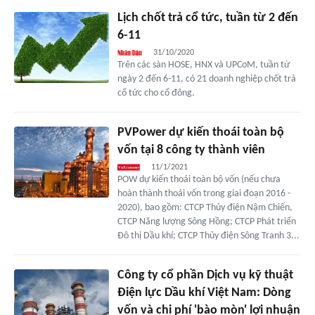
Lịch chốt trả cổ tức, tuần từ 2 đến
6-11
31/10/2020
Trên các sàn HOSE, HNX và UPCoM, tuần từ
ngày 2 đến 6-11, có 21 doanh nghiệp chốt trả
cổ tức cho cổ đông.
PVPower dự kiến thoái toàn bộ
vốn tại 8 công ty thành viên
11/1/2021
POW dự kiến thoái toàn bộ vốn (nếu chưa
hoàn thành thoái vốn trong giai đoạn 2016 -
2020), bao gồm: CTCP Thủy điện Nậm Chiến,
CTCP Năng lượng Sông Hồng; CTCP Phát triển
Đô thị Dầu khí; CTCP Thủy điện Sông Tranh 3...
Công ty cổ phần Dịch vụ kỹ thuật
Điện lực Dầu khí Việt Nam: Dòng
vốn và chi phí 'bào mòn' lợi nhuận