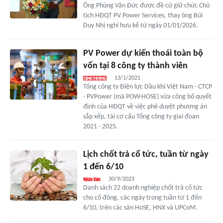
Ông Phùng Văn Đức được đề cử giữ chức Chủ
tịch HĐQT PV Power Services, thay ông Bùi
Duy Nhị nghỉ hưu kể từ ngày 01/01/2026.
PV Power dự kiến thoái toàn bộ
vốn tại 8 công ty thành viên
13/1/2021
Tổng công ty Điện lực Dầu khí Việt Nam - CTCP
- PVPower (mã POW-HOSE) vừa công bố quyết
định của HĐQT về việc phê duyệt phương án
sắp xếp, tái cơ cấu Tổng công ty giai đoạn
2021 - 2025.
Lịch chốt trả cổ tức, tuần từ ngày
1 đến 6/10
30/9/2023
Danh sách 22 doanh nghiệp chốt trả cổ tức
cho cổ đông, các ngày trong tuần từ 1 đến
6/10, trên các sàn HoSE, HNX và UPCoM.