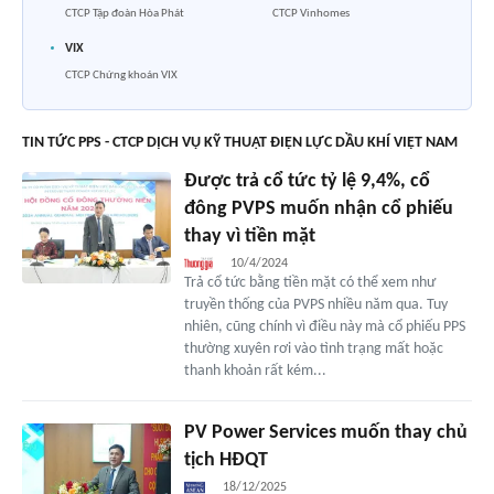
CTCP Tập đoàn Hòa Phát
CTCP Vinhomes
VIX
CTCP Chứng khoán VIX
TIN TỨC PPS - CTCP DỊCH VỤ KỸ THUẬT ĐIỆN LỰC DẦU KHÍ VIỆT NAM
Được trả cổ tức tỷ lệ 9,4%, cổ
đông PVPS muốn nhận cổ phiếu
thay vì tiền mặt
10/4/2024
Trả cổ tức bằng tiền mặt có thể xem như
truyền thống của PVPS nhiều năm qua. Tuy
nhiên, cũng chính vì điều này mà cổ phiếu PPS
thường xuyên rơi vào tình trạng mất hoặc
thanh khoản rất kém...
PV Power Services muốn thay chủ
tịch HĐQT
18/12/2025