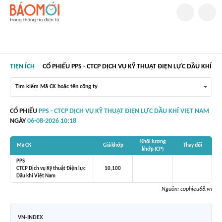
TIỆN ÍCH
CỔ PHIẾU PPS - CTCP DỊCH VỤ KỸ THUẬT ĐIỆN LỰC DẦU KHÍ V
Tìm kiếm Mã CK hoặc tên công ty
CỔ PHIẾU
PPS - CTCP DỊCH VỤ KỸ THUẬT ĐIỆN LỰC DẦU KHÍ VIỆT NAM
NGÀY
06-08-2026 10:18
Khối lượng
Mã CK
Giá khớp
Thay đổi
khớp (CP)
PPS
CTCP Dịch vụ Kỹ thuật Điện lực
10,100
Dầu khí Việt Nam
Nguồn:
cophieu68.vn
VN-INDEX