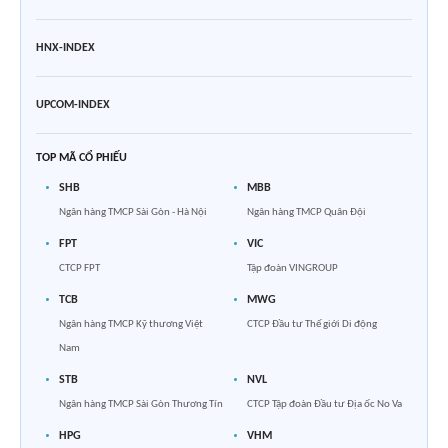
HNX-INDEX
UPCOM-INDEX
TOP MÃ CỔ PHIẾU
SHB
MBB
Ngân hàng TMCP Sài Gòn - Hà Nội
Ngân hàng TMCP Quân Đội
FPT
VIC
CTCP FPT
Tập đoàn VINGROUP
TCB
MWG
Ngân hàng TMCP Kỹ thương Việt
CTCP Đầu tư Thế giới Di động
Nam
STB
NVL
Ngân hàng TMCP Sài Gòn Thương Tín
CTCP Tập đoàn Đầu tư Địa ốc No Va
HPG
VHM