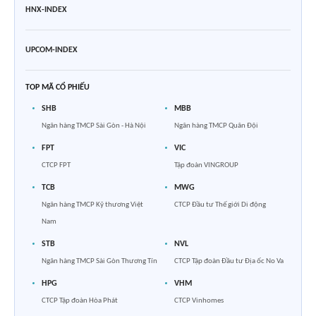
HNX-INDEX
UPCOM-INDEX
TOP MÃ CỔ PHIẾU
SHB
MBB
Ngân hàng TMCP Sài Gòn - Hà Nội
Ngân hàng TMCP Quân Đội
FPT
VIC
CTCP FPT
Tập đoàn VINGROUP
TCB
MWG
Ngân hàng TMCP Kỹ thương Việt
CTCP Đầu tư Thế giới Di động
Nam
STB
NVL
Ngân hàng TMCP Sài Gòn Thương Tín
CTCP Tập đoàn Đầu tư Địa ốc No Va
HPG
VHM
CTCP Tập đoàn Hòa Phát
CTCP Vinhomes