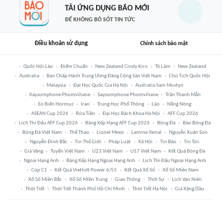
TẢI ỨNG DỤNG BÁO MỚI
ĐỂ KHÔNG BỎ SÓT TIN TỨC
Điều khoản sử dụng
Chính sách bảo mật
Quốc Hội Lào
Điểm Chuẩn
New Zealand Cindy Kiro
Tô Lâm
New Zealand
Australia
Ban Chấp Hành Trung Ương Đảng Cộng Sản Việt Nam
Chủ Tịch Quốc Hội
Malaysia
Đại Học Quốc Gia Hà Nội
Australia Sam Mostyn
Xaysomphone Phomvihane
Saysomphone Phomvihane
Trần Thanh Mẫn
Eo Biển Hormuz
Iran
Trung Học Phổ Thông
Lào
Nắng Nóng
ASEAN Cup 2026
Rửa Tiền
Đại Học Bách Khoa Hà Nội
AFF Cup 2026
Lịch Thi Đấu AFF Cup 2026
Bảng Xếp Hạng AFF Cup 2026
Bóng Đá
Báo Bóng Đá
Bóng Đá Việt Nam
Thể Thao
Lionel Messi
Lamine Yamal
Nguyễn Xuân Son
Nguyễn Đình Bắc
Tin Thế Giới
Pháp Luật
Xã Hội
Tin Bão
Tin Tức
Giá Vàng
Tuyển Việt Nam
U23 Việt Nam
U17 Việt Nam
Kết Quả Bóng Đá
Ngoại Hạng Anh
Bảng Xếp Hạng Ngoại Hạng Anh
Lịch Thi Đấu Ngoại Hạng Anh
Cúp C1
Kết Quả Vietlott Power 6/55
Kết Quả Xổ Số
Xổ Số Miền Nam
Xổ Số Miền Bắc
Xổ Số Miền Trung
Giao Thông
Thời Sự
Lịch Vạn Niên
Thời Tiết
Thời Tiết Thành Phố Hồ Chí Minh
Thời Tiết Hà Nội
Giá Xăng Dầu