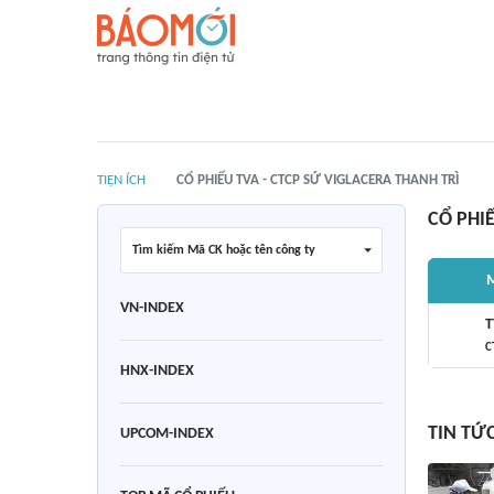
TIỆN ÍCH
CỔ PHIẾU TVA - CTCP SỨ VIGLACERA THANH TRÌ
CỔ PHI
Tìm kiếm Mã CK hoặc tên công ty
M
VN-INDEX
T
C
HNX-INDEX
TIN TỨ
UPCOM-INDEX