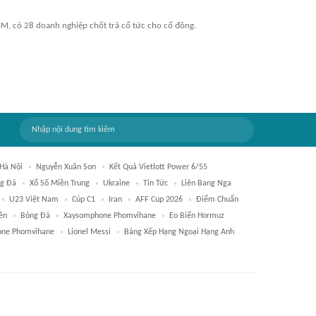
oM, có 28 doanh nghiệp chốt trả cổ tức cho cổ đông.
Hà Nội
Nguyễn Xuân Son
Kết Quả Vietlott Power 6/55
g Đá
Xổ Số Miền Trung
Ukraine
Tin Tức
Liên Bang Nga
U23 Việt Nam
Cúp C1
Iran
AFF Cup 2026
Điểm Chuẩn
ên
Bóng Đá
Xaysomphone Phomvihane
Eo Biển Hormuz
ne Phomvihane
Lionel Messi
Bảng Xếp Hạng Ngoại Hạng Anh