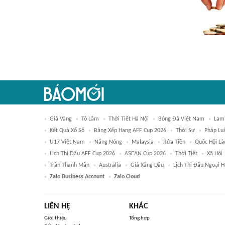
Giá Vàng
Tô Lâm
Thời Tiết Hà Nội
Bóng Đá Việt Nam
Lam
Kết Quả Xổ Số
Bảng Xếp Hạng AFF Cup 2026
Thời Sự
Pháp Lu
U17 Việt Nam
Nắng Nóng
Malaysia
Rửa Tiền
Quốc Hội Là
Lịch Thi Đấu AFF Cup 2026
ASEAN Cup 2026
Thời Tiết
Xã Hội
Trần Thanh Mẫn
Australia
Giá Xăng Dầu
Lịch Thi Đấu Ngoại 
Zalo Business Account
Zalo Cloud
LIÊN HỆ
KHÁC
Giới thiệu
Tổng hợp