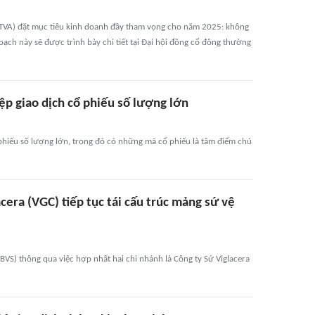
 (TVA) đặt mục tiêu kinh doanh đầy tham vọng cho năm 2025: không
oạch này sẽ được trình bày chi tiết tại Đại hội đồng cổ đông thường
p giao dịch cổ phiếu số lượng lớn
hiếu số lượng lớn, trong đó có những mã cổ phiếu là tâm điểm chú
cera (VGC) tiếp tục tái cấu trúc mảng sứ vệ
TBVS) thông qua việc hợp nhất hai chi nhánh là Công ty Sứ Viglacera