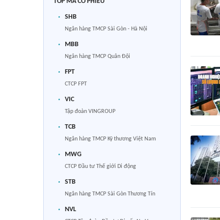
TOP MÃ CỔ PHIẾU
SHB
Ngân hàng TMCP Sài Gòn - Hà Nội
MBB
Ngân hàng TMCP Quân Đội
FPT
CTCP FPT
VIC
Tập đoàn VINGROUP
TCB
Ngân hàng TMCP Kỹ thương Việt Nam
MWG
CTCP Đầu tư Thế giới Di động
STB
Ngân hàng TMCP Sài Gòn Thương Tín
NVL