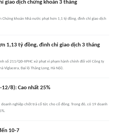
chỉ giao dịch chứng khoán 3 tháng
ban Chứng khoán Nhà nước phạt hơn 1,1 tỷ đồng, đình chỉ giao dịch
ơn 1,13 tỷ đồng, đình chỉ giao dịch 3 tháng
nh số 211/QĐ-XPHC xử phạt vi phạm hành chính đối với Công ty
hà Viglacera, Đại lộ Thăng Long, Hà Nội).
8-12/8): Cao nhất 25%
 doanh nghiệp chốt trả cổ tức cho cổ đông. Trong đó, có 19 doanh
25%.
đến 10-7