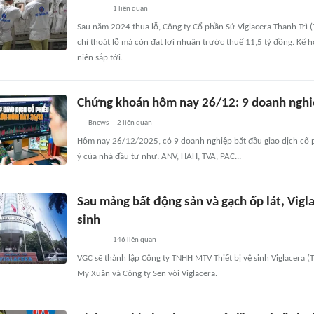
1
liên quan
Sau năm 2024 thua lỗ, Công ty Cổ phần Sứ Viglacera Thanh Trì
chỉ thoát lỗ mà còn đạt lợi nhuận trước thuế 11,5 tỷ đồng. Kế h
niên sắp tới.
Chứng khoán hôm nay 26/12: 9 doanh nghiệ
Bnews
2
liên quan
Hôm nay 26/12/2025, có 9 doanh nghiệp bắt đầu giao dịch cổ p
ý của nhà đầu tư như: ANV, HAH, TVA, PAC...
Sau mảng bất động sản và gạch ốp lát, Vigla
sinh
146
liên quan
VGC sẽ thành lập Công ty TNHH MTV Thiết bị vệ sinh Viglacera (
Mỹ Xuân và Công ty Sen vòi Viglacera.