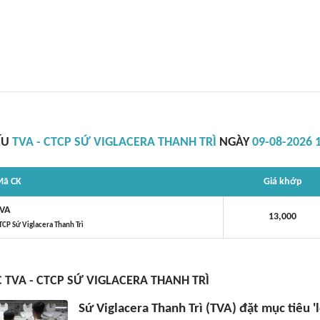
ẾU
TVA - CTCP SỨ VIGLACERA THANH TRÌ
NGÀY
09-08-2026 
ã CK
Giá khớp
VA
13,000
TCP Sứ Viglacera Thanh Trì
C TVA - CTCP SỨ VIGLACERA THANH TRÌ
Sứ Viglacera Thanh Trì (TVA) đặt mục tiêu '