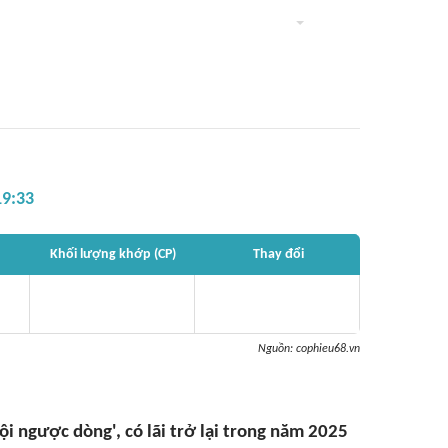
19:33
Khối lượng khớp (CP)
Thay đổi
Nguồn:
cophieu68.vn
lội ngược dòng', có lãi trở lại trong năm 2025