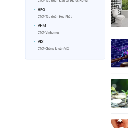
CTCP Tập đoàn Đầu tư Địa ốc No Va
HPG
CTCP Tập đoàn Hòa Phát
VHM
CTCP Vinhomes
VIX
CTCP Chứng khoán VIX