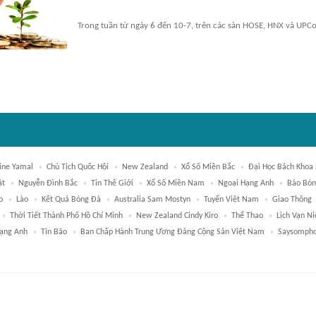
Trong tuần từ ngày 6 đến 10-7, trên các sàn HOSE, HNX và UPC
ine Yamal
Chủ Tịch Quốc Hội
New Zealand
Xổ Số Miền Bắc
Đại Học Bách Khoa 
ật
Nguyễn Đình Bắc
Tin Thế Giới
Xổ Số Miền Nam
Ngoại Hạng Anh
Báo Bón
o
Lào
Kết Quả Bóng Đá
Australia Sam Mostyn
Tuyển Việt Nam
Giao Thông
Thời Tiết Thành Phố Hồ Chí Minh
New Zealand Cindy Kiro
Thể Thao
Lịch Vạn Ni
Hạng Anh
Tin Bão
Ban Chấp Hành Trung Ương Đảng Cộng Sản Việt Nam
Saysompho