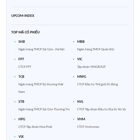
UPCOM-INDEX
TOP MÃ CỔ PHIẾU
SHB
MBB
Ngân hàng TMCP Sài Gòn - Hà Nội
Ngân hàng TMCP Quân Đội
FPT
VIC
CTCP FPT
Tập đoàn VINGROUP
TCB
MWG
Ngân hàng TMCP Kỹ thương Việt
CTCP Đầu tư Thế giới Di động
Nam
STB
NVL
Ngân hàng TMCP Sài Gòn Thương Tín
CTCP Tập đoàn Đầu tư Địa ốc No Va
HPG
VHM
CTCP Tập đoàn Hòa Phát
CTCP Vinhomes
VIX