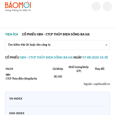
TIỆN ÍCH
CỔ PHIẾU SBH - CTCP THỦY ĐIỆN SÔNG BA HẠ
Tìm kiếm Mã CK hoặc tên công ty
CỔ PHIẾU
SBH - CTCP THỦY ĐIỆN SÔNG BA HẠ
NGÀY
07-08-2026 16:38
Khối lượng khớp
Mã CK
Giá khớp
Thay đổi
(CP)
SBH
38,500
CTCP Thủy điện Sông Ba Hạ
Nguồn:
cophieu68.vn
VN-INDEX
HNX-INDEX