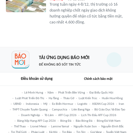
Trong tuần ngày 4-8/12, thị trường có 16
doanh nghiệp chốt ngày giao dịch không
hưởng quyền để nhận cổ tức bằng tiền mặt,
cao nhất 4.600 đồng.
TẢI ỨNG DỤNG BÁO MỚI
ĐỂ KHÔNG BỎ SÓT TIN TỨC
Điều khoản sử dụng
Chính sách bảo mật
Lê Minh Hưng
Năm
Phát Triển Bền Vững
Đại Biểu Quốc Hội
Luật Phát Triển Đô Thị
Hạ Tầng
Tháo Gỡ
Luật Kiến Trúc
Huấn Hoa Hồng
UBND
Indonesia
Mỹ
Eo Biển Hormuz
Logistic
ASEAN Cup 2026
Iran
THPT Chuyên Tuyên Quang
Campuchia
Liên Bang Nga
Bộ Giáo Dục Và Đào Tạo
Doanh Nghiệp
Tô Lâm
AFF Cup 2026
Lịch Thi Đấu AFF Cup 2026
Bảng Xếp Hạng AFF Cup 2026
Bóng Đá
Báo Bóng Đá
Bóng Đá Việt Nam
Thể Thao
Lionel Messi
Lamine Yamal
Nguyễn Xuân Son
Nguyễn Đình Bắc
Tin Thế Giới
Pháp Luật
Xã Hội
Tin Bão
Tin Tức
Giá Vàng
Tuyển Việt Nam