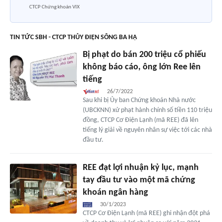
CTCP Chứng khoán VIX
TIN TỨC SBH - CTCP THỦY ĐIỆN SÔNG BA HẠ
Bị phạt do bán 200 triệu cổ phiếu
không báo cáo, ông lớn Ree lên
tiếng
26/7/2022
Sau khi bị Ủy ban Chứng khoán Nhà nước
(UBCKNN) xử phạt hành chính số tiền 110 triệu
đồng, CTCP Cơ Điện Lạnh (mã REE) đã lên
tiếng lý giải về nguyên nhân sự việc tới các nhà
đầu tư.
REE đạt lợi nhuận kỷ lục, mạnh
tay đầu tư vào một mã chứng
khoán ngân hàng
30/1/2023
CTCP Cơ Điện Lạnh (mã REE) ghi nhận đột phá