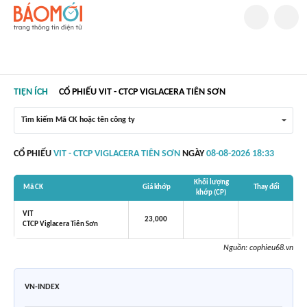
TIỆN ÍCH
CỔ PHIẾU VIT - CTCP VIGLACERA TIÊN SƠN
Tìm kiếm Mã CK hoặc tên công ty
CỔ PHIẾU
VIT - CTCP VIGLACERA TIÊN SƠN
NGÀY
08-08-2026 18:33
Khối lượng
Mã CK
Giá khớp
Thay đổi
khớp (CP)
VIT
23,000
CTCP Viglacera Tiên Sơn
Nguồn:
cophieu68.vn
VN-INDEX