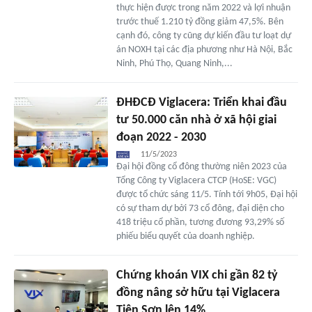
thực hiện được trong năm 2022 và lợi nhuận
trước thuế 1.210 tỷ đồng giảm 47,5%. Bên
cạnh đó, công ty cũng dự kiến đầu tư loạt dự
án NOXH tại các địa phương như Hà Nội, Bắc
Ninh, Phú Thọ, Quang Ninh,...
ĐHĐCĐ Viglacera: Triển khai đầu
tư 50.000 căn nhà ở xã hội giai
đoạn 2022 - 2030
11/5/2023
Đại hội đồng cổ đông thường niên 2023 của
Tổng Công ty Viglacera CTCP (HoSE: VGC)
được tổ chức sáng 11/5. Tính tới 9h05, Đại hội
có sự tham dự bởi 73 cổ đông, đại diện cho
418 triệu cổ phần, tương đương 93,29% số
phiếu biểu quyết của doanh nghiệp.
Chứng khoán VIX chi gần 82 tỷ
đồng nâng sở hữu tại Viglacera
Tiên Sơn lên 14%