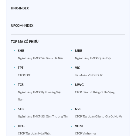
HNX-INDEX
UPCOM-INDEX
TOP MÃ CỔ PHIẾU
SHB
MBB
Ngân hàng TMCP Sài Gòn - Hà Nội
Ngân hàng TMCP Quân Đội
FPT
VIC
CTCP FPT
Tập đoàn VINGROUP
TCB
MWG
Ngân hàng TMCP Kỹ thương Việt
CTCP Đầu tư Thế giới Di động
Nam
STB
NVL
Ngân hàng TMCP Sài Gòn Thương Tín
CTCP Tập đoàn Đầu tư Địa ốc No Va
HPG
VHM
CTCP Tập đoàn Hòa Phát
CTCP Vinhomes