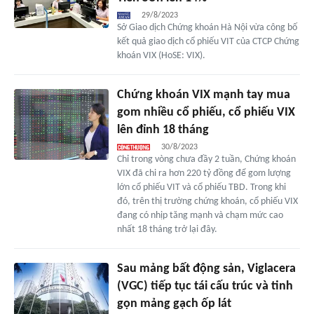
29/8/2023
Sở Giao dịch Chứng khoán Hà Nội vừa công bố
kết quả giao dịch cổ phiếu VIT của CTCP Chứng
khoán VIX (HoSE: VIX).
Chứng khoán VIX mạnh tay mua
gom nhiều cổ phiếu, cổ phiếu VIX
lên đỉnh 18 tháng
30/8/2023
Chỉ trong vòng chưa đầy 2 tuần, Chứng khoán
VIX đã chi ra hơn 220 tỷ đồng để gom lượng
lớn cổ phiếu VIT và cổ phiếu TBD. Trong khi
đó, trên thị trường chứng khoán, cổ phiếu VIX
đang có nhịp tăng mạnh và chạm mức cao
nhất 18 tháng trở lại đây.
Sau mảng bất động sản, Viglacera
(VGC) tiếp tục tái cấu trúc và tinh
gọn mảng gạch ốp lát