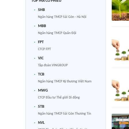
TOP MÃ CỔ PHIẾU
SHB
Ngân hàng TMCP Sài Gòn - Hà Nội
MBB
Ngân hàng TMCP Quân Đội
FPT
CTCP FPT
VIC
Tập đoàn VINGROUP
TCB
Ngân hàng TMCP Kỹ thương Việt Nam
MWG
CTCP Đầu tư Thế giới Di động
STB
Ngân hàng TMCP Sài Gòn Thương Tín
NVL