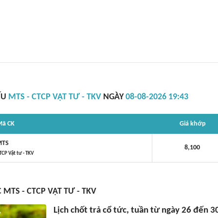
ẾU
MTS - CTCP VẬT TƯ - TKV
NGÀY
08-08-2026 19:43
ã CK
Giá khớp
MTS
8,100
TCP Vật tư - TKV
 MTS - CTCP VẬT TƯ - TKV
Lịch chốt trả cổ tức, tuần từ ngày 26 đến 3