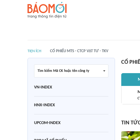
TIỆN ÍCH
CỔ PHIẾU MTS - CTCP VẬT TƯ - TKV
CỔ PHI
Tìm kiếm Mã CK hoặc tên công ty
M
VN-INDEX
C
HNX-INDEX
TIN TỨC
UPCOM-INDEX