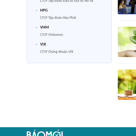
CTCP Tập đoàn Đầu tư Địa ốc No Va
HPG
CTCP Tập đoàn Hòa Phát
VHM
CTCP Vinhomes
VIX
CTCP Chứng khoán VIX