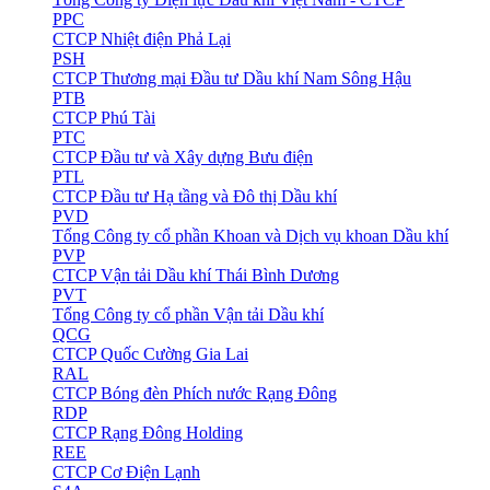
PPC
CTCP Nhiệt điện Phả Lại
PSH
CTCP Thương mại Đầu tư Dầu khí Nam Sông Hậu
PTB
CTCP Phú Tài
PTC
CTCP Đầu tư và Xây dựng Bưu điện
PTL
CTCP Đầu tư Hạ tầng và Đô thị Dầu khí
PVD
Tổng Công ty cổ phần Khoan và Dịch vụ khoan Dầu khí
PVP
CTCP Vận tải Dầu khí Thái Bình Dương
PVT
Tổng Công ty cổ phần Vận tải Dầu khí
QCG
CTCP Quốc Cường Gia Lai
RAL
CTCP Bóng đèn Phích nước Rạng Đông
RDP
CTCP Rạng Đông Holding
REE
CTCP Cơ Điện Lạnh