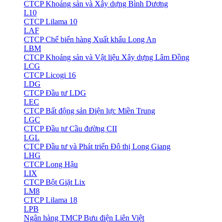
CTCP Khoáng sản và Xây dựng Bình Dương
L10
CTCP Lilama 10
LAF
CTCP Chế biến hàng Xuất khẩu Long An
LBM
CTCP Khoáng sản và Vật liệu Xây dựng Lâm Đồng
LCG
CTCP Licogi 16
LDG
CTCP Đầu tư LDG
LEC
CTCP Bất động sản Điện lực Miền Trung
LGC
CTCP Đầu tư Cầu đường CII
LGL
CTCP Đầu tư và Phát triển Đô thị Long Giang
LHG
CTCP Long Hậu
LIX
CTCP Bột Giặt Lix
LM8
CTCP Lilama 18
LPB
Ngân hàng TMCP Bưu điện Liên Việt