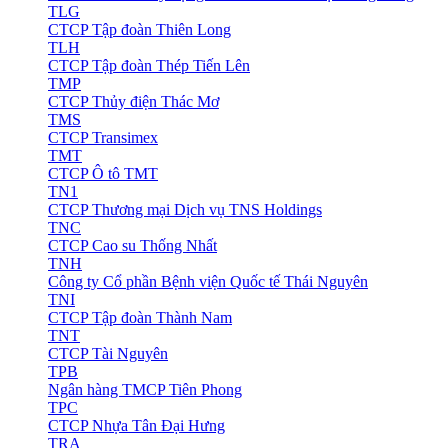
TLG
CTCP Tập đoàn Thiên Long
TLH
CTCP Tập đoàn Thép Tiến Lên
TMP
CTCP Thủy điện Thác Mơ
TMS
CTCP Transimex
TMT
CTCP Ô tô TMT
TN1
CTCP Thương mại Dịch vụ TNS Holdings
TNC
CTCP Cao su Thống Nhất
TNH
Công ty Cổ phần Bệnh viện Quốc tế Thái Nguyên
TNI
CTCP Tập đoàn Thành Nam
TNT
CTCP Tài Nguyên
TPB
Ngân hàng TMCP Tiên Phong
TPC
CTCP Nhựa Tân Đại Hưng
TRA