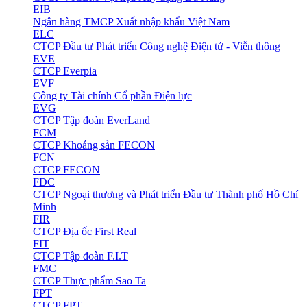
EIB
Ngân hàng TMCP Xuất nhập khẩu Việt Nam
ELC
CTCP Đầu tư Phát triển Công nghệ Điện tử - Viễn thông
EVE
CTCP Everpia
EVF
Công ty Tài chính Cổ phần Điện lực
EVG
CTCP Tập đoàn EverLand
FCM
CTCP Khoáng sản FECON
FCN
CTCP FECON
FDC
CTCP Ngoại thương và Phát triển Đầu tư Thành phố Hồ Chí
Minh
FIR
CTCP Địa ốc First Real
FIT
CTCP Tập đoàn F.I.T
FMC
CTCP Thực phẩm Sao Ta
FPT
CTCP FPT