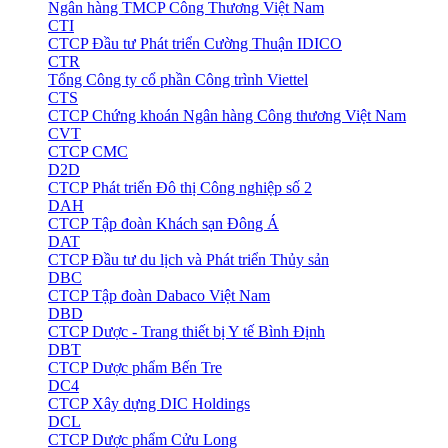
Ngân hàng TMCP Công Thương Việt Nam
CTI
CTCP Đầu tư Phát triển Cường Thuận IDICO
CTR
Tổng Công ty cổ phần Công trình Viettel
CTS
CTCP Chứng khoán Ngân hàng Công thương Việt Nam
CVT
CTCP CMC
D2D
CTCP Phát triển Đô thị Công nghiệp số 2
DAH
CTCP Tập đoàn Khách sạn Đông Á
DAT
CTCP Đầu tư du lịch và Phát triển Thủy sản
DBC
CTCP Tập đoàn Dabaco Việt Nam
DBD
CTCP Dược - Trang thiết bị Y tế Bình Định
DBT
CTCP Dược phẩm Bến Tre
DC4
CTCP Xây dựng DIC Holdings
DCL
CTCP Dược phẩm Cửu Long