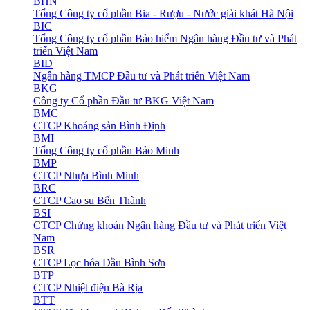
BHN
Tổng Công ty cổ phần Bia - Rượu - Nước giải khát Hà Nội
BIC
Tổng Công ty cổ phần Bảo hiểm Ngân hàng Đầu tư và Phát
triển Việt Nam
BID
Ngân hàng TMCP Đầu tư và Phát triển Việt Nam
BKG
Công ty Cổ phần Đầu tư BKG Việt Nam
BMC
CTCP Khoáng sản Bình Định
BMI
Tổng Công ty cổ phần Bảo Minh
BMP
CTCP Nhựa Bình Minh
BRC
CTCP Cao su Bến Thành
BSI
CTCP Chứng khoán Ngân hàng Đầu tư và Phát triển Việt
Nam
BSR
CTCP Lọc hóa Dầu Bình Sơn
BTP
CTCP Nhiệt điện Bà Rịa
BTT