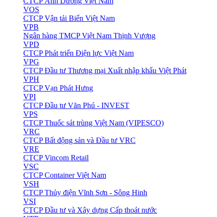
CTCP Ánh Dương Việt Nam
VOS
CTCP Vận tải Biển Việt Nam
VPB
Ngân hàng TMCP Việt Nam Thịnh Vượng
VPD
CTCP Phát triển Điện lực Việt Nam
VPG
CTCP Đầu tư Thương mại Xuất nhập khẩu Việt Phát
VPH
CTCP Vạn Phát Hưng
VPI
CTCP Đầu tư Văn Phú - INVEST
VPS
CTCP Thuốc sát trùng Việt Nam (VIPESCO)
VRC
CTCP Bất động sản và Đầu tư VRC
VRE
CTCP Vincom Retail
VSC
CTCP Container Việt Nam
VSH
CTCP Thủy điện Vĩnh Sơn - Sông Hinh
VSI
CTCP Đầu tư và Xây dựng Cấp thoát nước