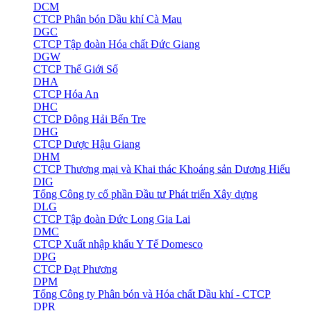
DCM
CTCP Phân bón Dầu khí Cà Mau
DGC
CTCP Tập đoàn Hóa chất Đức Giang
DGW
CTCP Thế Giới Số
DHA
CTCP Hóa An
DHC
CTCP Đông Hải Bến Tre
DHG
CTCP Dược Hậu Giang
DHM
CTCP Thương mại và Khai thác Khoáng sản Dương Hiếu
DIG
Tổng Công ty cổ phần Đầu tư Phát triển Xây dựng
DLG
CTCP Tập đoàn Đức Long Gia Lai
DMC
CTCP Xuất nhập khẩu Y Tế Domesco
DPG
CTCP Đạt Phương
DPM
Tổng Công ty Phân bón và Hóa chất Dầu khí - CTCP
DPR