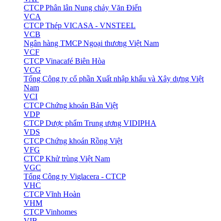
CTCP Phân lân Nung chảy Văn Điển
VCA
CTCP Thép VICASA - VNSTEEL
VCB
Ngân hàng TMCP Ngoại thương Việt Nam
VCF
CTCP Vinacafé Biên Hòa
VCG
Tổng Công ty cổ phần Xuất nhập khẩu và Xây dựng Việt
Nam
VCI
CTCP Chứng khoán Bản Việt
VDP
CTCP Dược phẩm Trung ương VIDIPHA
VDS
CTCP Chứng khoán Rồng Việt
VFG
CTCP Khử trùng Việt Nam
VGC
Tổng Công ty Viglacera - CTCP
VHC
CTCP Vĩnh Hoàn
VHM
CTCP Vinhomes
VIB