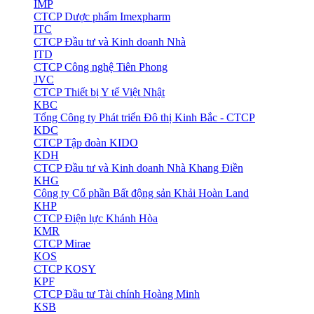
IMP
CTCP Dược phẩm Imexpharm
ITC
CTCP Đầu tư và Kinh doanh Nhà
ITD
CTCP Công nghệ Tiên Phong
JVC
CTCP Thiết bị Y tế Việt Nhật
KBC
Tổng Công ty Phát triển Đô thị Kinh Bắc - CTCP
KDC
CTCP Tập đoàn KIDO
KDH
CTCP Đầu tư và Kinh doanh Nhà Khang Điền
KHG
Công ty Cổ phần Bất động sản Khải Hoàn Land
KHP
CTCP Điện lực Khánh Hòa
KMR
CTCP Mirae
KOS
CTCP KOSY
KPF
CTCP Đầu tư Tài chính Hoàng Minh
KSB