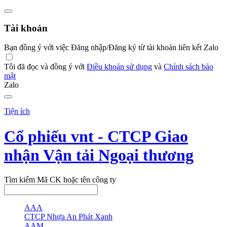
Tài khoản
Bạn đồng ý với việc Đăng nhập/Đăng ký từ tài khoản liên kết Zalo
Tôi đã đọc và đồng ý với
Điều khoản sử dụng
và
Chính sách bảo
mật
Zalo
Tiện ích
Cổ phiếu vnt - CTCP Giao
nhận Vận tải Ngoại thương
Tìm kiếm Mã CK hoặc tên công ty
AAA
CTCP Nhựa An Phát Xanh
AAM