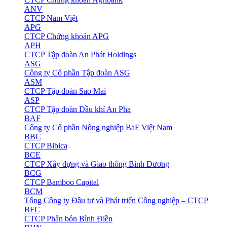
ANV
CTCP Nam Việt
APG
CTCP Chứng khoán APG
APH
CTCP Tập đoàn An Phát Holdings
ASG
Công ty Cổ phần Tập đoàn ASG
ASM
CTCP Tập đoàn Sao Mai
ASP
CTCP Tập đoàn Dầu khí An Pha
BAF
Công ty Cổ phần Nông nghiệp BaF Việt Nam
BBC
CTCP Bibica
BCE
CTCP Xây dựng và Giao thông Bình Dương
BCG
CTCP Bamboo Capital
BCM
Tổng Công ty Đầu tư và Phát triển Công nghiệp – CTCP
BFC
CTCP Phân bón Bình Điền