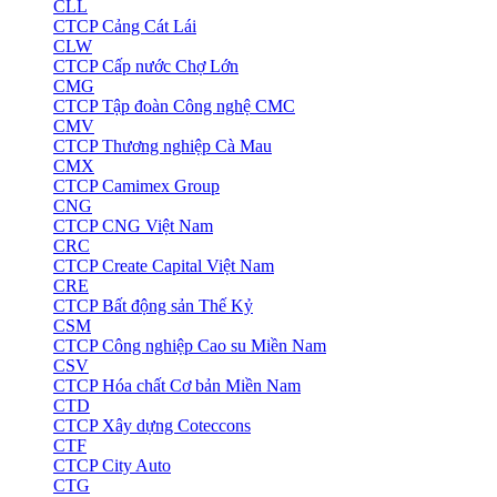
CLL
CTCP Cảng Cát Lái
CLW
CTCP Cấp nước Chợ Lớn
CMG
CTCP Tập đoàn Công nghệ CMC
CMV
CTCP Thương nghiệp Cà Mau
CMX
CTCP Camimex Group
CNG
CTCP CNG Việt Nam
CRC
CTCP Create Capital Việt Nam
CRE
CTCP Bất động sản Thế Kỷ
CSM
CTCP Công nghiệp Cao su Miền Nam
CSV
CTCP Hóa chất Cơ bản Miền Nam
CTD
CTCP Xây dựng Coteccons
CTF
CTCP City Auto
CTG