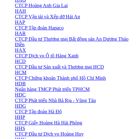
CTCP Hoàng Anh Gia Lai
HAH
CTCP Vận tải và Xếp dỡ Hải An
HAP
CTCP Tập đoàn Hapaco
HAR
CTCP Đầu tư Thương mại Bất động sản An Dương Thảo
Điền
HAX
CTCP Dịch vụ Ô tô Hàng Xanh
HCD
CTCP Đầu tư Sản xuất và Thương mại HCD
HCM
CTCP Chứng khoán Thành phố Hồ Chí Minh
HDB
Ngân hàng TMCP Phát triển TPHCM
HDC
CTCP Phát triển Nhà Bà Rịa - Vũng Tàu
HDG
CTCP Tập đoàn Hà Đô
HHP
CTCP Giấy Hoàng Hà Hải Phòng
HHS
CTCP Đầu tư Dịch vụ Hoàng Huy