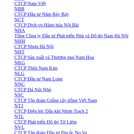
CTCP Nam Việt
NBB
CTCP Đầu tư Năm Bảy Bảy
NCT
CTCP Dịch vụ Hàng hóa Nội Bài
NHA
Tổng Công ty Đầu tư Phát triển Nhà và Đô thị Nam Hà Nội
NHH
CTCP Nhựa Hà Nội
NHT
CTCP Sản xuất và Thương mại Nam Hoa
NKG
CTCP Thép Nam Kim
NLG
CTCP Đầu tư Nam Long
NNC
CTCP Đá Núi Nhỏ
NSC
CTCP Tập đoàn Giống cây trồng Việt Nam
NT2
CTCP Điện lực Dầu khí Nhơn Trạch 2
NTL
CTCP Phát triển Đô thị Từ Liêm
NVL
CTCP Tập đoàn Đầu tư Địa ốc No Va