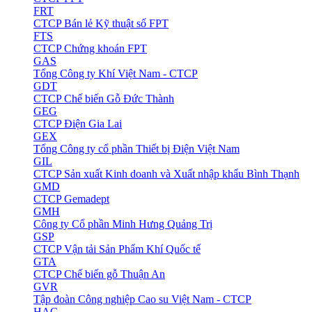
FRT
CTCP Bán lẻ Kỹ thuật số FPT
FTS
CTCP Chứng khoán FPT
GAS
Tổng Công ty Khí Việt Nam - CTCP
GDT
CTCP Chế biến Gỗ Đức Thành
GEG
CTCP Điện Gia Lai
GEX
Tổng Công ty cổ phần Thiết bị Điện Việt Nam
GIL
CTCP Sản xuất Kinh doanh và Xuất nhập khẩu Bình Thạnh
GMD
CTCP Gemadept
GMH
Công ty Cổ phần Minh Hưng Quảng Trị
GSP
CTCP Vận tải Sản Phẩm Khí Quốc tế
GTA
CTCP Chế biến gỗ Thuận An
GVR
Tập đoàn Công nghiệp Cao su Việt Nam - CTCP
HAG