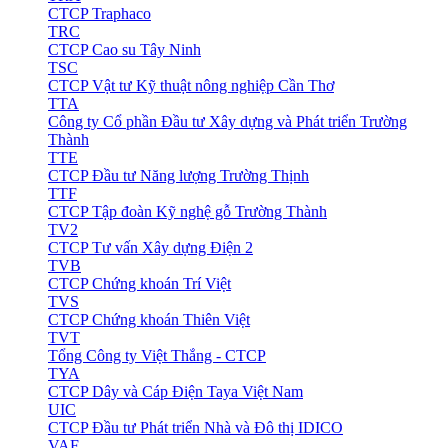
CTCP Traphaco
TRC
CTCP Cao su Tây Ninh
TSC
CTCP Vật tư Kỹ thuật nông nghiệp Cần Thơ
TTA
Công ty Cổ phần Đầu tư Xây dựng và Phát triển Trường
Thành
TTE
CTCP Đầu tư Năng lượng Trường Thịnh
TTF
CTCP Tập đoàn Kỹ nghệ gỗ Trường Thành
TV2
CTCP Tư vấn Xây dựng Điện 2
TVB
CTCP Chứng khoán Trí Việt
TVS
CTCP Chứng khoán Thiên Việt
TVT
Tổng Công ty Việt Thắng - CTCP
TYA
CTCP Dây và Cáp Điện Taya Việt Nam
UIC
CTCP Đầu tư Phát triển Nhà và Đô thị IDICO
VAF