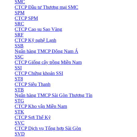
SMC
CTCP Đầu tư Thương mại SMC
SPM
CTCP SPM
SRC
CTCP Cao su Sao Vàng
SRF
CTCP Kỹ nghệ Lạnh
SSB
Ngân hàng TMCP Đông Nam Á
SSC
CTCP Giống cây trồng Miền Nam
SSI
CTCP Chứng khoán SSI
ST8
CTCP Siêu Thanh
STB
Ngân hàng TMCP Sài Gòn Thương Tín
STG
CTCP Kho vận Miền Nam
STK
CTCP Sợi Thế Kỷ
SVC
CTCP Dịch vụ Tổng hợp Sài Gòn
SVD