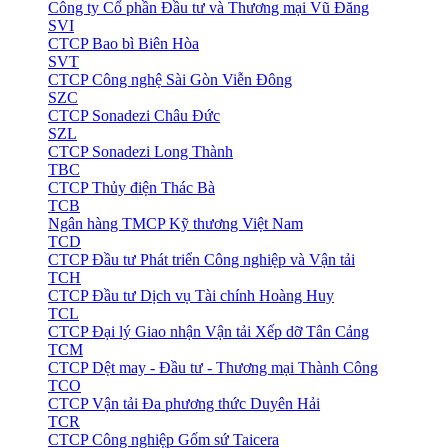
Công ty Cổ phần Đầu tư và Thương mại Vũ Đăng
SVI
CTCP Bao bì Biên Hòa
SVT
CTCP Công nghệ Sài Gòn Viễn Đông
SZC
CTCP Sonadezi Châu Đức
SZL
CTCP Sonadezi Long Thành
TBC
CTCP Thủy điện Thác Bà
TCB
Ngân hàng TMCP Kỹ thương Việt Nam
TCD
CTCP Đầu tư Phát triển Công nghiệp và Vận tải
TCH
CTCP Đầu tư Dịch vụ Tài chính Hoàng Huy
TCL
CTCP Đại lý Giao nhận Vận tải Xếp dỡ Tân Cảng
TCM
CTCP Dệt may - Đầu tư - Thương mại Thành Công
TCO
CTCP Vận tải Đa phương thức Duyên Hải
TCR
CTCP Công nghiệp Gốm sứ Taicera