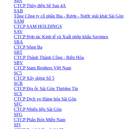
S4A
CTCP Thủy điện Sê San 4A
SAB
Tổng Công ty cổ phần Bia - Rượu - Nước giải khát Sài Gòn
SAM
CTCP SAM HOLDINGS
SAV
CTCP Hợp tác Kinh tế và Xuất nhập khẩu Savimex
SBA
CTCP Sông Ba
SBT
CTCP Thành Thành Công - Biên Hòa
SBV
CTCP Siam Brothers Việt Nam
SC5
CTCP Xây dựng Số 5
SCR
CTCP Địa ốc Sài Gòn Thương Tín
SCS
CTCP Dịch vụ Hàng hóa Sài Gòn
SFC
CTCP Nhiên liệu Sài Gòn
SFG
CTCP Phân Bón Miền Nam
SFI