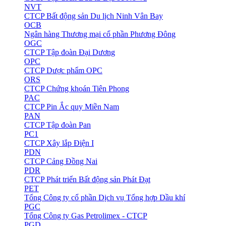
NVT
CTCP Bất động sản Du lịch Ninh Vân Bay
OCB
Ngân hàng Thương mại cổ phần Phương Đông
OGC
CTCP Tập đoàn Đại Dương
OPC
CTCP Dược phẩm OPC
ORS
CTCP Chứng khoán Tiên Phong
PAC
CTCP Pin Ắc quy Miền Nam
PAN
CTCP Tập đoàn Pan
PC1
CTCP Xây lắp Điện I
PDN
CTCP Cảng Đồng Nai
PDR
CTCP Phát triển Bất động sản Phát Đạt
PET
Tổng Công ty cổ phần Dịch vụ Tổng hợp Dầu khí
PGC
Tổng Công ty Gas Petrolimex - CTCP
PGD