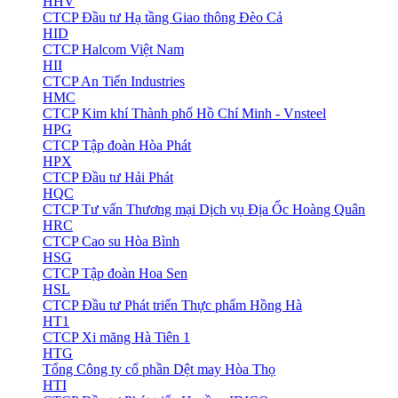
HHV
CTCP Đầu tư Hạ tầng Giao thông Đèo Cả
HID
CTCP Halcom Việt Nam
HII
CTCP An Tiến Industries
HMC
CTCP Kim khí Thành phố Hồ Chí Minh - Vnsteel
HPG
CTCP Tập đoàn Hòa Phát
HPX
CTCP Đầu tư Hải Phát
HQC
CTCP Tư vấn Thương mại Dịch vụ Địa Ốc Hoàng Quân
HRC
CTCP Cao su Hòa Bình
HSG
CTCP Tập đoàn Hoa Sen
HSL
CTCP Đầu tư Phát triển Thực phẩm Hồng Hà
HT1
CTCP Xi măng Hà Tiên 1
HTG
Tổng Công ty cổ phần Dệt may Hòa Thọ
HTI