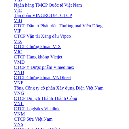
Ngân hàng TMCP Quốc tế Việt Nam
VIC
Tập đoàn VINGROUP - CTCP
VID
CTCP Đầu tư Phát triển Thương mại Viễn Đông
VIP
CTCP Vận tải Xăng dầu Vipco
VIX
CTCP Chứng khoán VIX
VJC
CTCP Hàng không Vietjet
VMD
CTCP Y Dược phẩm Vimedimex
VND
CTCP Chứng khoán VNDirect
VNE
Tổng Công ty cổ phần Xây dựng Điện Việt Nam
VNG
CTCP Du lịch Thành Thành Công
VNL
CTCP Logistics Vinalink
VNM
CTCP Sữa Việt Nam
VNS