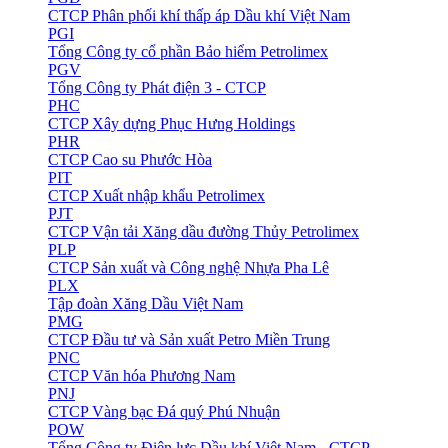
CTCP Phân phối khí thấp áp Dầu khí Việt Nam
PGI
Tổng Công ty cổ phần Bảo hiểm Petrolimex
PGV
Tổng Công ty Phát điện 3 - CTCP
PHC
CTCP Xây dựng Phục Hưng Holdings
PHR
CTCP Cao su Phước Hòa
PIT
CTCP Xuất nhập khẩu Petrolimex
PJT
CTCP Vận tải Xăng dầu đường Thủy Petrolimex
PLP
CTCP Sản xuất và Công nghệ Nhựa Pha Lê
PLX
Tập đoàn Xăng Dầu Việt Nam
PMG
CTCP Đầu tư và Sản xuất Petro Miền Trung
PNC
CTCP Văn hóa Phương Nam
PNJ
CTCP Vàng bạc Đá quý Phú Nhuận
POW
Tổng Công ty Điện lực Dầu khí Việt Nam - CTCP