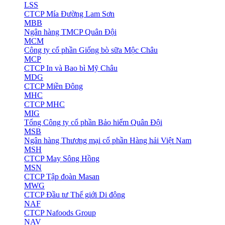
LSS
CTCP Mía Đường Lam Sơn
MBB
Ngân hàng TMCP Quân Đội
MCM
Công ty cổ phần Giống bò sữa Mộc Châu
MCP
CTCP In và Bao bì Mỹ Châu
MDG
CTCP Miền Đông
MHC
CTCP MHC
MIG
Tổng Công ty cổ phần Bảo hiểm Quân Đội
MSB
Ngân hàng Thương mại cổ phần Hàng hải Việt Nam
MSH
CTCP May Sông Hồng
MSN
CTCP Tập đoàn Masan
MWG
CTCP Đầu tư Thế giới Di động
NAF
CTCP Nafoods Group
NAV