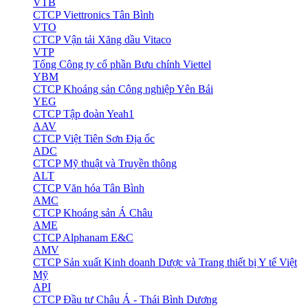
VTB
CTCP Viettronics Tân Bình
VTO
CTCP Vận tải Xăng dầu Vitaco
VTP
Tổng Công ty cổ phần Bưu chính Viettel
YBM
CTCP Khoáng sản Công nghiệp Yên Bái
YEG
CTCP Tập đoàn Yeah1
AAV
CTCP Việt Tiên Sơn Địa ốc
ADC
CTCP Mỹ thuật và Truyền thông
ALT
CTCP Văn hóa Tân Bình
AMC
CTCP Khoáng sản Á Châu
AME
CTCP Alphanam E&C
AMV
CTCP Sản xuất Kinh doanh Dược và Trang thiết bị Y tế Việt
Mỹ
API
CTCP Đầu tư Châu Á - Thái Bình Dương