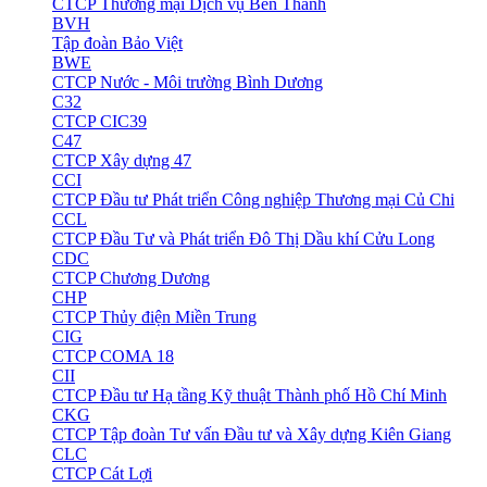
CTCP Thương mại Dịch vụ Bến Thành
BVH
Tập đoàn Bảo Việt
BWE
CTCP Nước - Môi trường Bình Dương
C32
CTCP CIC39
C47
CTCP Xây dựng 47
CCI
CTCP Đầu tư Phát triển Công nghiệp Thương mại Củ Chi
CCL
CTCP Đầu Tư và Phát triển Đô Thị Dầu khí Cửu Long
CDC
CTCP Chương Dương
CHP
CTCP Thủy điện Miền Trung
CIG
CTCP COMA 18
CII
CTCP Đầu tư Hạ tầng Kỹ thuật Thành phố Hồ Chí Minh
CKG
CTCP Tập đoàn Tư vấn Đầu tư và Xây dựng Kiên Giang
CLC
CTCP Cát Lợi