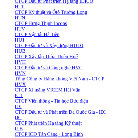
CTCP Đầu tư Phát triển Hạ tầng IDICO
HTL
CTCP Kỹ thuật và Ôtô Trường Long
HTN
CTCP Hưng Thịnh Incons
HTV
CTCP Vận tải Hà Tiên
HU1
CTCP Đầu tư và Xây dựng HUD1
HUB
CTCP Xây lắp Thừa Thiên Huế
HVH
CTCP Đầu tư và Công nghệ HVC
HVN
Tổng Công ty Hàng không Việt Nam - CTCP
HVX
CTCP Xi măng VICEM Hải Vân
ICT
CTCP Viễn thông - Tin học Bưu điện
IDI
CTCP Đầu tư và Phát triển Đa Quốc Gia - IDI
IJC
CTCP Phát triển Hạ tầng Kỹ thuật
ILB
CTCP ICD Tân Cảng - Long Bình