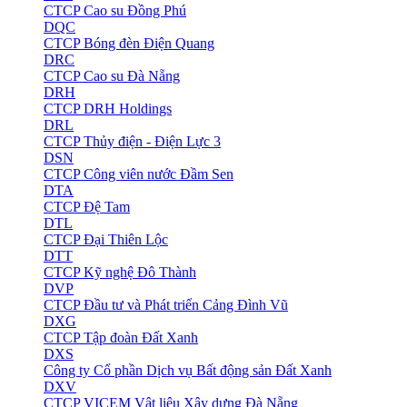
CTCP Cao su Đồng Phú
DQC
CTCP Bóng đèn Điện Quang
DRC
CTCP Cao su Đà Nẵng
DRH
CTCP DRH Holdings
DRL
CTCP Thủy điện - Điện Lực 3
DSN
CTCP Công viên nước Đầm Sen
DTA
CTCP Đệ Tam
DTL
CTCP Đại Thiên Lộc
DTT
CTCP Kỹ nghệ Đô Thành
DVP
CTCP Đầu tư và Phát triển Cảng Đình Vũ
DXG
CTCP Tập đoàn Đất Xanh
DXS
Công ty Cổ phần Dịch vụ Bất động sản Đất Xanh
DXV
CTCP VICEM Vật liệu Xây dựng Đà Nẵng