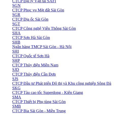
CTCP Đại lý Vận tải SAFI
SGN
CTCP Phục vụ Mặt đất Sài Gòn
SGR
CTCP Địa ốc Sài Gòn
SGT
CTCP Công nghệ Viễn Thông Sài Gòn
SHA
CTCP Sơn Hà Sài Gòn
SHB
Ngân hàng TMCP Sài Gòn - Hà Nội
SHI
CTCP Quốc tế Sơn Hà
SHP
CTCP Thủy điện Miền Nam
SJD
CTCP Thủy điện Cần Đơn
SJS
CTCP Đầu tư Phát triển Đô thị và Khu công nghiệp Sông Đà
SKG
CTCP Tàu cao tốc Superdong - Kiên Giang
SMA
CTCP Thiết bị Phụ tùng Sài Gòn
SMB
CTCP Bia Sài Gòn - Miền Trung