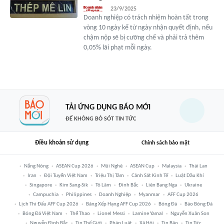
23/9/2025
Doanh nghiệp có trách nhiệm hoàn tất trong
vòng 10 ngày kể từ ngày nhận quyết định, nếu
chậm nộp sẽ bị cưỡng chế và phải trả thêm
0,05% lãi phạt mỗi ngày.
TẢI ỨNG DỤNG BÁO MỚI
ĐỂ KHÔNG BỎ SÓT TIN TỨC
Điều khoản sử dụng
Chính sách bảo mật
Nắng Nóng
ASEAN Cup 2026
Mũi Nghê
ASEAN Cup
Malaysia
Thái Lan
Iran
Đội Tuyển Việt Nam
Triệu Thị Tâm
Cảnh Sát Kinh Tế
Luật Dầu Khí
Singapore
Kim Sang-Sik
Tô Lâm
Đình Bắc
Liên Bang Nga
Ukraine
Campuchia
Philippines
Doanh Nghiệp
Myanmar
AFF Cup 2026
Lịch Thi Đấu AFF Cup 2026
Bảng Xếp Hạng AFF Cup 2026
Bóng Đá
Báo Bóng Đá
Bóng Đá Việt Nam
Thể Thao
Lionel Messi
Lamine Yamal
Nguyễn Xuân Son
Nguyễn Đình Bắc
Tin Thế Giới
Pháp Luật
Xã Hội
Tin Bão
Tin Tức