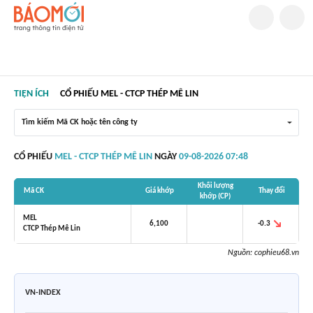
TIỆN ÍCH
CỔ PHIẾU MEL - CTCP THÉP MÊ LIN
Tìm kiếm Mã CK hoặc tên công ty
CỔ PHIẾU
MEL - CTCP THÉP MÊ LIN
NGÀY
09-08-2026 07:48
Khối lượng
Mã CK
Giá khớp
Thay đổi
khớp (CP)
MEL
-0.3
6,100
CTCP Thép Mê Lin
Nguồn:
cophieu68.vn
VN-INDEX