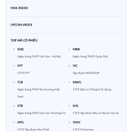
HNX-INDEX
UPCOM-INDEX
TOP MÃ CỔ PHIẾU
SHB
MBB
Ngân hàng TMCP Sài Gòn - Hà Nội
Ngân hàng TMCP Quân Đội
FPT
VIC
CTCP FPT
Tập đoàn VINGROUP
TCB
MWG
Ngân hàng TMCP Kỹ thương Việt
CTCP Đầu tư Thế giới Di động
Nam
STB
NVL
Ngân hàng TMCP Sài Gòn Thương Tín
CTCP Tập đoàn Đầu tư Địa ốc No Va
HPG
VHM
CTCP Tập đoàn Hòa Phát
CTCP Vinhomes