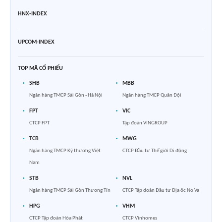
HNX-INDEX
UPCOM-INDEX
TOP MÃ CỔ PHIẾU
SHB
MBB
Ngân hàng TMCP Sài Gòn - Hà Nội
Ngân hàng TMCP Quân Đội
FPT
VIC
CTCP FPT
Tập đoàn VINGROUP
TCB
MWG
Ngân hàng TMCP Kỹ thương Việt
CTCP Đầu tư Thế giới Di động
Nam
STB
NVL
Ngân hàng TMCP Sài Gòn Thương Tín
CTCP Tập đoàn Đầu tư Địa ốc No Va
HPG
VHM
CTCP Tập đoàn Hòa Phát
CTCP Vinhomes