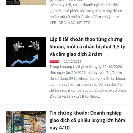
Bnews
01/8/2024
Hôm nay 1/8, có 11 doanh nghiệp bắt đầu
giao dịch cổ phiếu số lượng lớn, trong đó có
nhiều mã cổ phiếu là tâm điểm chú ý như:
VPB, DBC, HAC, IST, TTG…
Lập 8 tài khoản thao túng chứng
khoán, một cá nhân bị phạt 1,5 tỷ
và cấm giao dịch 2 năm
10/10/2023
Trong khoảng thời gian từ ngày 12/10/2020
đến ngày 06/10/2021, bà Nguyễn Thị Thơm
đã sử dụng 09 tài khoản bao gồm 01 tài khoản
của mình và 08 tài khoản của 08 nhà đầu tư
để liên tục mua, bán cổ phiếu Công ty cổ phần
Đầu tư và Sản xuất Bảo Ngọc...
Tin chứng khoán: Doanh nghiệp
giao dịch cổ phiếu lượng lớn hôm
nay 4/10