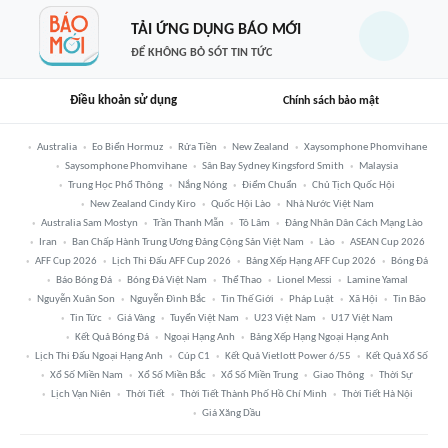
TẢI ỨNG DỤNG BÁO MỚI
ĐỂ KHÔNG BỎ SÓT TIN TỨC
Điều khoản sử dụng
Chính sách bảo mật
Australia
Eo Biển Hormuz
Rửa Tiền
New Zealand
Xaysomphone Phomvihane
Saysomphone Phomvihane
Sân Bay Sydney Kingsford Smith
Malaysia
Trung Học Phổ Thông
Nắng Nóng
Điểm Chuẩn
Chủ Tịch Quốc Hội
New Zealand Cindy Kiro
Quốc Hội Lào
Nhà Nước Việt Nam
Australia Sam Mostyn
Trần Thanh Mẫn
Tô Lâm
Đảng Nhân Dân Cách Mạng Lào
Iran
Ban Chấp Hành Trung Ương Đảng Cộng Sản Việt Nam
Lào
ASEAN Cup 2026
AFF Cup 2026
Lịch Thi Đấu AFF Cup 2026
Bảng Xếp Hạng AFF Cup 2026
Bóng Đá
Báo Bóng Đá
Bóng Đá Việt Nam
Thể Thao
Lionel Messi
Lamine Yamal
Nguyễn Xuân Son
Nguyễn Đình Bắc
Tin Thế Giới
Pháp Luật
Xã Hội
Tin Bão
Tin Tức
Giá Vàng
Tuyển Việt Nam
U23 Việt Nam
U17 Việt Nam
Kết Quả Bóng Đá
Ngoại Hạng Anh
Bảng Xếp Hạng Ngoại Hạng Anh
Lịch Thi Đấu Ngoại Hạng Anh
Cúp C1
Kết Quả Vietlott Power 6/55
Kết Quả Xổ Số
Xổ Số Miền Nam
Xổ Số Miền Bắc
Xổ Số Miền Trung
Giao Thông
Thời Sự
Lịch Vạn Niên
Thời Tiết
Thời Tiết Thành Phố Hồ Chí Minh
Thời Tiết Hà Nội
Giá Xăng Dầu