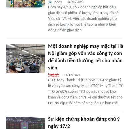
Bnews
04/10/2023
Hôm nay 4/10, có 7 doanh nghiệp bắt đầu
giao dịch cổ phiếu số lượng lớn; trong đó có
'siêu cổ ' VNM. Việc các doanh nghiệp giao
dịch số lượng lớn có thể tạo ra những biến
động phiên giao dịch.
Một doanh nghiệp may mặc tại Hà
Nội giảm góp vốn vào công ty con
để dành tiền thưởng Tết cho nhân
viên
31/12/2024
CTCP May Thanh Trì (UPCoM: TTG) sẽ giảm tỷ
lệ vốn góp vào công ty con CTCP May Thanh Trì
TTG từ 60% xuống 49% do gặp một số khó
khăn về dòng tiền, chưa kể chi thưởng Tết cho
CBCNV dịp cuối năm nên nguồn lực hạn chế.
Sự kiện chứng khoán đáng chú ý
ngày 17/2