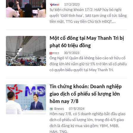
17/2/2023
Sự kiện chứng khoán 17/2: HAP hủy bỏ nghị
quyết 'Giới tinh hoa', SAS tạm ứng cổ tức bằng
tiền mặt, TTG vay tiền Chủ tịch HĐQT,…
Một cổ đông tại May Thanh Trì bị
phạt 60 triệu đồng
30/9/2023
Ông Ngô Vi Quân đã không báo cáo sở hữu cổ
đông lớn khi nắm giữ từ 5% trở lên số cổ phiếu
có quyền biểu quyết tại May Thanh Trì.
Tin chứng khoán: Doanh nghiệp
giao dịch cổ phiếu số lượng lớn
hôm nay 7/8
Bnews
07/8/2024
Hôm nay 7/8, có 5 doanh nghiệp bắt đầu giao
dịch cổ phiếu số lượng lớn, trong đó 4/5 giao
dịch là đăng ký mua vào gồm: YBM, MBB,
HAH, TNG.