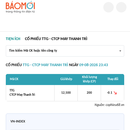
TIỆN ÍCH
CỔ PHIẾU TTG - CTCP MAY THANH TRÌ
Tìm kiếm Mã CK hoặc tên công ty
CỔ PHIẾU
TTG - CTCP MAY THANH TRÌ
NGÀY
09-08-2026 23:43
Khối lượng
Mã CK
Giá khớp
Thay đổi
khớp (CP)
TTG
-0.1
12,500
200
CTCP May Thanh Trì
Nguồn:
cophieu68.vn
VN-INDEX