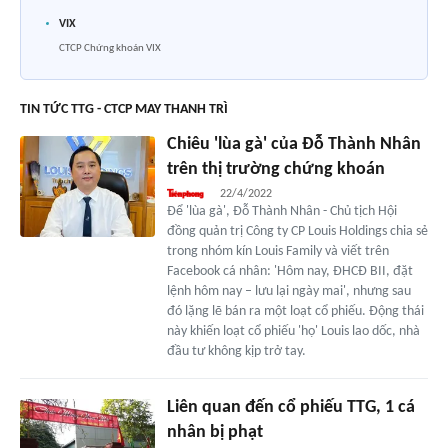
VIX
CTCP Chứng khoán VIX
TIN TỨC TTG - CTCP MAY THANH TRÌ
Chiêu 'lùa gà' của Đỗ Thành Nhân
trên thị trường chứng khoán
22/4/2022
Để 'lùa gà', Đỗ Thành Nhân - Chủ tịch Hội
đồng quản trị Công ty CP Louis Holdings chia sẻ
trong nhóm kín Louis Family và viết trên
Facebook cá nhân: 'Hôm nay, ĐHCĐ BII, đặt
lệnh hôm nay – lưu lại ngày mai', nhưng sau
đó lặng lẽ bán ra một loạt cổ phiếu. Động thái
này khiến loạt cổ phiếu 'họ' Louis lao dốc, nhà
đầu tư không kịp trở tay.
Liên quan đến cổ phiếu TTG, 1 cá
nhân bị phạt