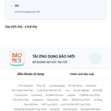
VIX
CTCP Chứng khoán VIX
TIN TỨC PVI - CTCP PVI
TẢI ỨNG DỤNG BÁO MỚI
ĐỂ KHÔNG BỎ SÓT TIN TỨC
Điều khoản sử dụng
Chính sách bảo mật
Kim Sang-Sik
Tháo Gỡ
Liên Bang Nga
Hồ Văn Khoa
Xuân Son
Đội Tuyển Việt Nam
Luật Phát Triển Đô Thị
Iran
Doanh Nghiệp
Đình Bắc
Campuchia
Indonesia
Eo Biển Hormuz
Logistic
A ASEAN Cup 2026
Trần Đình Tiệp
Singapore
Khánh Sky
Năm
ASEAN Cup 2026
Hạ Tầng
Sân Mỹ Đình
AFF Cup 2026
Lịch Thi Đấu AFF Cup 2026
Bảng Xếp Hạng AFF Cup 2026
Bóng Đá
Báo Bóng Đá
Bóng Đá Việt Nam