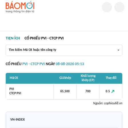
TIỆN ÍCH
CỔ PHIẾU PVI - CTCP PVI
Tìm kiếm Mã CK hoặc tên công ty
CỔ PHIẾU
PVI - CTCP PVI
NGÀY
08-08-2026 05:13
Khối lượng
Mã CK
Giá khớp
Thay đổi
khớp (CP)
PVI
0.5
65,500
700
CTCP PVI
Nguồn:
cophieu68.vn
VN-INDEX