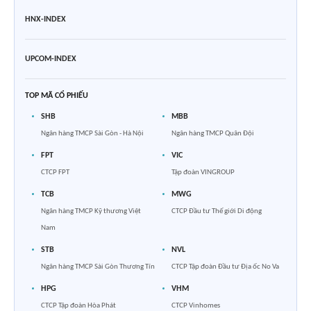
HNX-INDEX
UPCOM-INDEX
TOP MÃ CỔ PHIẾU
SHB
MBB
Ngân hàng TMCP Sài Gòn - Hà Nội
Ngân hàng TMCP Quân Đội
FPT
VIC
CTCP FPT
Tập đoàn VINGROUP
TCB
MWG
Ngân hàng TMCP Kỹ thương Việt
CTCP Đầu tư Thế giới Di động
Nam
STB
NVL
Ngân hàng TMCP Sài Gòn Thương Tín
CTCP Tập đoàn Đầu tư Địa ốc No Va
HPG
VHM
CTCP Tập đoàn Hòa Phát
CTCP Vinhomes