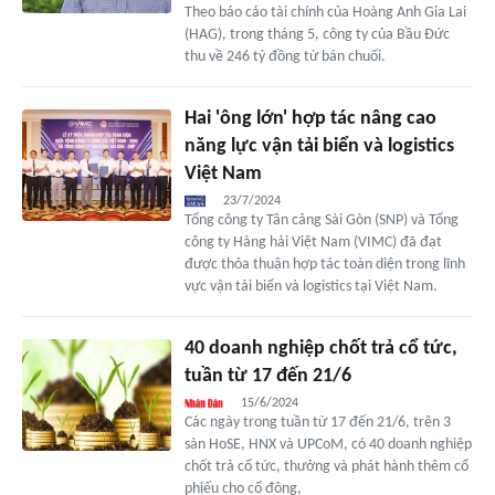
Theo báo cáo tài chính của Hoàng Anh Gia Lai
(HAG), trong tháng 5, công ty của Bầu Đức
thu về 246 tỷ đồng từ bán chuối.
Hai 'ông lớn' hợp tác nâng cao
năng lực vận tải biển và logistics
Việt Nam
23/7/2024
Tổng công ty Tân cảng Sài Gòn (SNP) và Tổng
công ty Hàng hải Việt Nam (VIMC) đã đạt
được thỏa thuận hợp tác toàn diện trong lĩnh
vực vận tải biển và logistics tại Việt Nam.
40 doanh nghiệp chốt trả cổ tức,
tuần từ 17 đến 21/6
15/6/2024
Các ngày trong tuần từ 17 đến 21/6, trên 3
sàn HoSE, HNX và UPCoM, có 40 doanh nghiệp
chốt trả cổ tức, thưởng và phát hành thêm cổ
phiếu cho cổ đông,