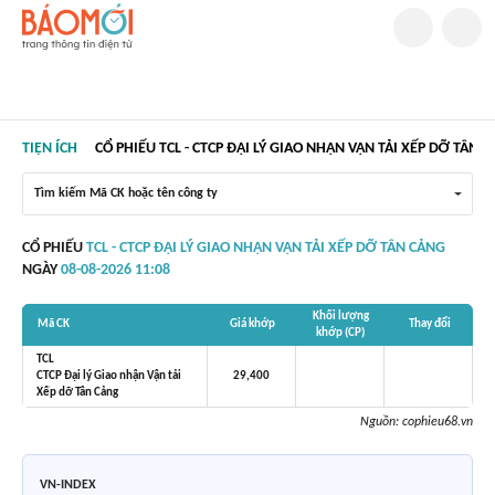
TIỆN ÍCH
CỔ PHIẾU TCL - CTCP ĐẠI LÝ GIAO NHẬN VẬN TẢI XẾP DỠ TÂN 
Tìm kiếm Mã CK hoặc tên công ty
CỔ PHIẾU
TCL - CTCP ĐẠI LÝ GIAO NHẬN VẬN TẢI XẾP DỠ TÂN CẢNG
NGÀY
08-08-2026 11:08
Khối lượng
Mã CK
Giá khớp
Thay đổi
khớp (CP)
TCL
CTCP Đại lý Giao nhận Vận tải
29,400
Xếp dỡ Tân Cảng
Nguồn:
cophieu68.vn
VN-INDEX