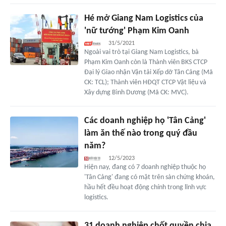
Hé mở Giang Nam Logistics của
'nữ tướng' Phạm Kim Oanh
31/5/2021
Ngoài vai trò tại Giang Nam Logistics, bà
Phạm Kim Oanh còn là Thành viên BKS CTCP
Đại lý Giao nhận Vận tải Xếp dỡ Tân Cảng (Mã
CK: TCL); Thành viên HĐQT CTCP Vật liệu và
Xây dựng Bình Dương (Mã CK: MVC).
Các doanh nghiệp họ 'Tân Cảng'
làm ăn thế nào trong quý đầu
năm?
12/5/2023
Hiện nay, đang có 7 doanh nghiệp thuộc họ
'Tân Cảng' đang có mặt trên sàn chứng khoán,
hầu hết đều hoạt động chính trong lĩnh vực
logistics.
31 doanh nghiệp chốt quyền chia