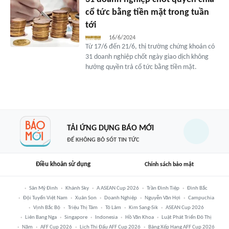
cổ tức bằng tiền mặt trong tuần
tới
16/6/2024
Từ 17/6 đến 21/6, thị trường chứng khoán có
31 doanh nghiệp chốt ngày giao dịch không
hưởng quyền trả cổ tức bằng tiền mặt.
TẢI ỨNG DỤNG BÁO MỚI
ĐỂ KHÔNG BỎ SÓT TIN TỨC
Điều khoản sử dụng
Chính sách bảo mật
Sân Mỹ Đình
Khánh Sky
A ASEAN Cup 2026
Trần Đình Tiệp
Đình Bắc
Đội Tuyển Việt Nam
Xuân Son
Doanh Nghiệp
Nguyễn Văn Hợi
Campuchia
Vịnh Bắc Bộ
Triệu Thị Tâm
Tô Lâm
Kim Sang-Sik
ASEAN Cup 2026
Liên Bang Nga
Singapore
Indonesia
Hồ Văn Khoa
Luật Phát Triển Đô Thị
Năm
AFF Cup 2026
Lịch Thi Đấu AFF Cup 2026
Bảng Xếp Hạng AFF Cup 2026