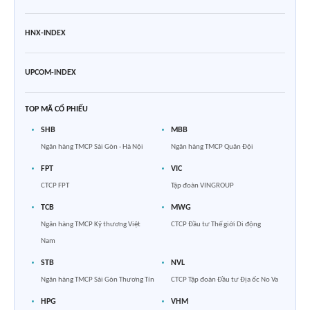
HNX-INDEX
UPCOM-INDEX
TOP MÃ CỔ PHIẾU
SHB
MBB
Ngân hàng TMCP Sài Gòn - Hà Nội
Ngân hàng TMCP Quân Đội
FPT
VIC
CTCP FPT
Tập đoàn VINGROUP
TCB
MWG
Ngân hàng TMCP Kỹ thương Việt
CTCP Đầu tư Thế giới Di động
Nam
STB
NVL
Ngân hàng TMCP Sài Gòn Thương Tín
CTCP Tập đoàn Đầu tư Địa ốc No Va
HPG
VHM