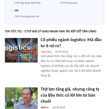
CTCP Tập đoàn Hòa Phát
CTCP Vinhomes
VIX
CTCP Chứng khoán VIX
TIN TỨC TCL - CTCP ĐẠI LÝ GIAO NHẬN VẬN TẢI XẾP DỠ TÂN CẢNG
Cổ phiếu ngành logistics: Mã đầu
tư ít rủi ro?
02/8/2019
Giới phân tích cho rằng rủi ro đối với các nhà
đầu tư cá nhân khi mua cổ phiếu ngành
logistics là không cao do hầu hết các doanh
nghiệp thuộc ngành này rất ít khi kinh doanh
thua lỗ.
Thịt lợn tăng giá, nhưng công ty
của Bầu Đức có lời lớn từ bán
chuối
20/6/2023