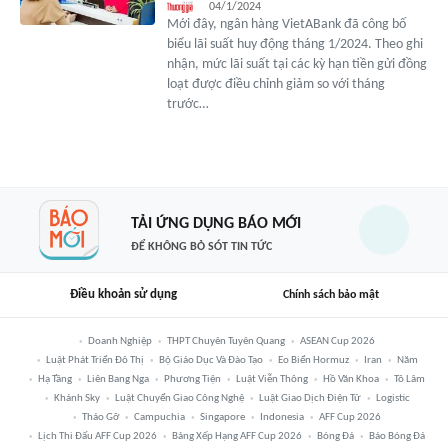
04/1/2024
Mới đây, ngân hàng VietABank đã công bố
biểu lãi suất huy động tháng 1/2024. Theo ghi
nhận, mức lãi suất tại các kỳ hạn tiền gửi đồng
loạt được điều chỉnh giảm so với tháng
trước…
TẢI ỨNG DỤNG BÁO MỚI
ĐỂ KHÔNG BỎ SÓT TIN TỨC
Điều khoản sử dụng
Chính sách bảo mật
Doanh Nghiệp
THPT Chuyên Tuyên Quang
ASEAN Cup 2026
Luật Phát Triển Đô Thị
Bộ Giáo Dục Và Đào Tạo
Eo Biển Hormuz
Iran
Năm
Hạ Tầng
Liên Bang Nga
Phương Tiện
Luật Viễn Thông
Hồ Văn Khoa
Tô Lâm
Khánh Sky
Luật Chuyển Giao Công Nghệ
Luật Giao Dịch Điện Tử
Logistic
Tháo Gỡ
Campuchia
Singapore
Indonesia
AFF Cup 2026
Lịch Thi Đấu AFF Cup 2026
Bảng Xếp Hạng AFF Cup 2026
Bóng Đá
Báo Bóng Đá