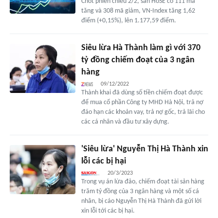
Chốt phiên chiều 2/2, sàn HoSE có 111 mã
tăng và 308 mã giảm, VN-Index tăng 1,62
điểm (+0,15%), lên 1.177,59 điểm.
Siêu lừa Hà Thành làm gì với 370
tỷ đồng chiếm đoạt của 3 ngân
hàng
09/12/2022
Thành khai đã dùng số tiền chiếm đoạt được
để mua cổ phần Công ty MHD Hà Nội, trả nợ
đáo hạn các khoản vay, trả nợ gốc, trả lãi cho
các cá nhân và đầu tư xây dựng.
'Siêu lừa' Nguyễn Thị Hà Thành xin
lỗi các bị hại
20/3/2023
Trong vụ án lừa đảo, chiếm đoạt tài sản hàng
trăm tỷ đồng của 3 ngân hàng và một số cá
nhân, bị cáo Nguyễn Thị Hà Thành đã gửi lời
xin lỗi tới các bị hại.