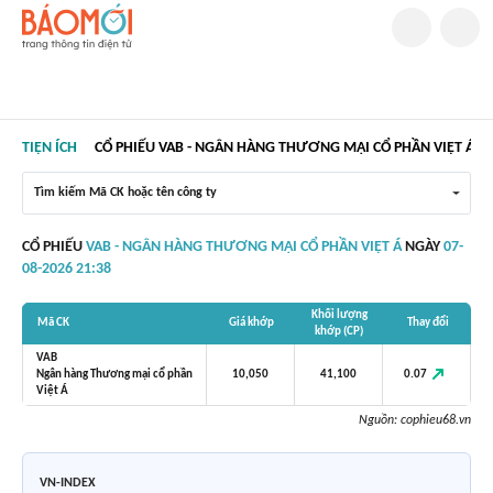
TIỆN ÍCH
CỔ PHIẾU VAB - NGÂN HÀNG THƯƠNG MẠI CỔ PHẦN VIỆT Á
Tìm kiếm Mã CK hoặc tên công ty
CỔ PHIẾU
VAB - NGÂN HÀNG THƯƠNG MẠI CỔ PHẦN VIỆT Á
NGÀY
07-
08-2026 21:38
Khối lượng
Mã CK
Giá khớp
Thay đổi
khớp (CP)
VAB
0.07
Ngân hàng Thương mại cổ phần
10,050
41,100
Việt Á
Nguồn:
cophieu68.vn
VN-INDEX