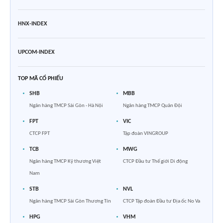
HNX-INDEX
UPCOM-INDEX
TOP MÃ CỔ PHIẾU
SHB
MBB
Ngân hàng TMCP Sài Gòn - Hà Nội
Ngân hàng TMCP Quân Đội
FPT
VIC
CTCP FPT
Tập đoàn VINGROUP
TCB
MWG
Ngân hàng TMCP Kỹ thương Việt
CTCP Đầu tư Thế giới Di động
Nam
STB
NVL
Ngân hàng TMCP Sài Gòn Thương Tín
CTCP Tập đoàn Đầu tư Địa ốc No Va
HPG
VHM