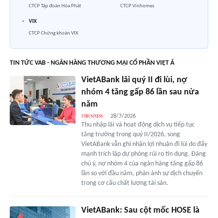
CTCP Tập đoàn Hòa Phát
CTCP Vinhomes
VIX
CTCP Chứng khoán VIX
TIN TỨC VAB - NGÂN HÀNG THƯƠNG MẠI CỔ PHẦN VIỆT Á
VietABank lãi quý II đi lùi, nợ
nhóm 4 tăng gấp 86 lần sau nửa
năm
28/7/2026
Thu nhập lãi và hoạt động dịch vụ tiếp tục
tăng trưởng trong quý II/2026, song
VietABank vẫn ghi nhận lợi nhuận đi lùi do đẩy
mạnh trích lập dự phòng rủi ro tín dụng. Đáng
chú ý, nợ nhóm 4 của ngân hàng tăng gấp 86
lần so với đầu năm, phản ánh sự dịch chuyển
trong cơ cấu chất lượng tài sản.
VietABank: Sau cột mốc HOSE là