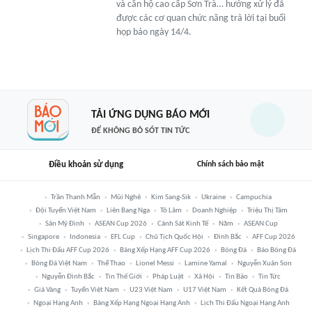
và căn hộ cao cấp Sơn Trà… hướng xử lý đã
được các cơ quan chức năng trả lời tại buổi
họp báo ngày 14/4.
TẢI ỨNG DỤNG BÁO MỚI
ĐỂ KHÔNG BỎ SÓT TIN TỨC
Điều khoản sử dụng
Chính sách bảo mật
Trần Thanh Mẫn
Mũi Nghê
Kim Sang-Sik
Ukraine
Campuchia
Đội Tuyển Việt Nam
Liên Bang Nga
Tô Lâm
Doanh Nghiệp
Triệu Thị Tâm
Sân Mỹ Đình
ASEAN Cup 2026
Cảnh Sát Kinh Tế
Năm
ASEAN Cup
Singapore
Indonesia
EFL Cup
Chủ Tịch Quốc Hội
Đình Bắc
AFF Cup 2026
Lịch Thi Đấu AFF Cup 2026
Bảng Xếp Hạng AFF Cup 2026
Bóng Đá
Báo Bóng Đá
Bóng Đá Việt Nam
Thể Thao
Lionel Messi
Lamine Yamal
Nguyễn Xuân Son
Nguyễn Đình Bắc
Tin Thế Giới
Pháp Luật
Xã Hội
Tin Bão
Tin Tức
Giá Vàng
Tuyển Việt Nam
U23 Việt Nam
U17 Việt Nam
Kết Quả Bóng Đá
Ngoại Hạng Anh
Bảng Xếp Hạng Ngoại Hạng Anh
Lịch Thi Đấu Ngoại Hạng Anh