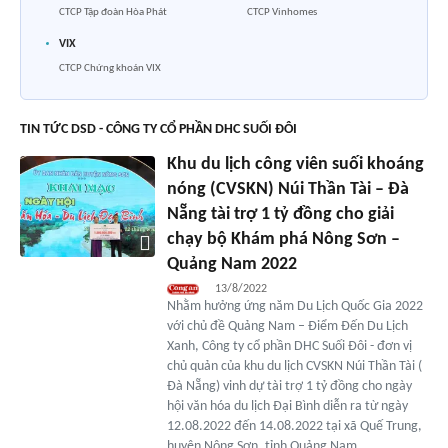
CTCP Tập đoàn Hòa Phát
CTCP Vinhomes
VIX
CTCP Chứng khoán VIX
TIN TỨC DSD - CÔNG TY CỔ PHẦN DHC SUỐI ĐÔI
Khu du lịch công viên suối khoáng
nóng (CVSKN) Núi Thần Tài – Đà
Nẵng tài trợ 1 tỷ đồng cho giải
chạy bộ Khám phá Nông Sơn –
Quảng Nam 2022
13/8/2022
Nhằm hưởng ứng năm Du Lịch Quốc Gia 2022
với chủ đề Quảng Nam – Điểm Đến Du Lịch
Xanh, Công ty cổ phần DHC Suối Đôi - đơn vị
chủ quản của khu du lịch CVSKN Núi Thần Tài (
Đà Nẵng) vinh dự tài trợ 1 tỷ đồng cho ngày
hội văn hóa du lịch Đại Bình diễn ra từ ngày
12.08.2022 đến 14.08.2022 tại xã Quế Trung,
huyện Nông Sơn, tỉnh Quảng Nam.