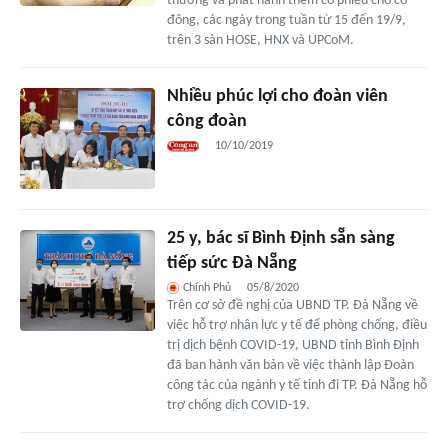
thưởng và phát hành thêm cổ phiếu cho cổ
đông, các ngày trong tuần từ 15 đến 19/9,
trên 3 sàn HOSE, HNX và UPCoM.
Nhiều phúc lợi cho đoàn viên
công đoàn
10/10/2019
25 y, bác sĩ Bình Định sẵn sàng
tiếp sức Đà Nẵng
Chính Phủ
05/8/2020
Trên cơ sở đề nghị của UBND TP. Đà Nẵng về
việc hỗ trợ nhân lực y tế để phòng chống, điều
trị dịch bệnh COVID-19, UBND tỉnh Bình Định
đã ban hành văn bản về việc thành lập Đoàn
công tác của ngành y tế tỉnh đi TP. Đà Nẵng hỗ
trợ chống dịch COVID-19.