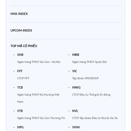
HNX-INDEX
UPCOM-INDEX
TOP MÃ CỔ PHIẾU
SHB
MBB
Ngân hàng TMCP Sài Gòn - Hà Nội
Ngân hàng TMCP Quân Đội
FPT
VIC
CTCP FPT
Tập đoàn VINGROUP
TCB
MWG
Ngân hàng TMCP Kỹ thương Việt
CTCP Đầu tư Thế giới Di động
Nam
STB
NVL
Ngân hàng TMCP Sài Gòn Thương Tín
CTCP Tập đoàn Đầu tư Địa ốc No Va
HPG
VHM