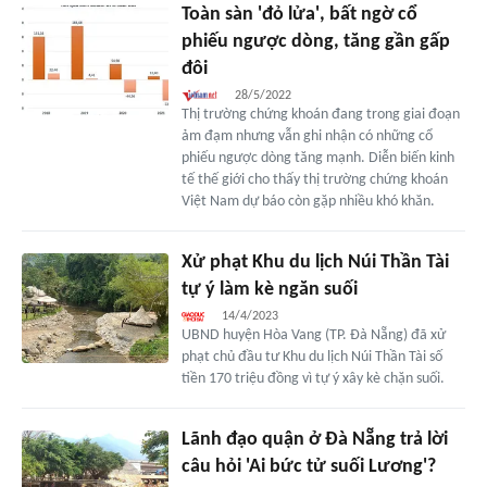
Toàn sàn 'đỏ lửa', bất ngờ cổ
phiếu ngược dòng, tăng gần gấp
đôi
28/5/2022
Thị trường chứng khoán đang trong giai đoạn
ảm đạm nhưng vẫn ghi nhận có những cổ
phiếu ngược dòng tăng mạnh. Diễn biến kinh
tế thế giới cho thấy thị trường chứng khoán
Việt Nam dự báo còn gặp nhiều khó khăn.
Xử phạt Khu du lịch Núi Thần Tài
tự ý làm kè ngăn suối
14/4/2023
UBND huyện Hòa Vang (TP. Đà Nẵng) đã xử
phạt chủ đầu tư Khu du lịch Núi Thần Tài số
tiền 170 triệu đồng vì tự ý xây kè chặn suối.
Lãnh đạo quận ở Đà Nẵng trả lời
câu hỏi 'Ai bức tử suối Lương'?