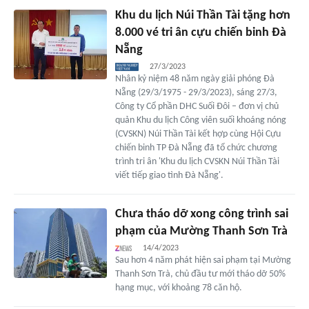
Khu du lịch Núi Thần Tài tặng hơn
8.000 vé tri ân cựu chiến binh Đà
Nẵng
27/3/2023
Nhân kỷ niệm 48 năm ngày giải phóng Đà
Nẵng (29/3/1975 - 29/3/2023), sáng 27/3,
Công ty Cổ phần DHC Suối Đôi – đơn vị chủ
quản Khu du lịch Công viên suối khoáng nóng
(CVSKN) Núi Thần Tài kết hợp cùng Hội Cựu
chiến binh TP Đà Nẵng đã tổ chức chương
trình tri ân 'Khu du lịch CVSKN Núi Thần Tài
viết tiếp giao tình Đà Nẵng'.
Chưa tháo dỡ xong công trình sai
phạm của Mường Thanh Sơn Trà
14/4/2023
Sau hơn 4 năm phát hiện sai phạm tại Mường
Thanh Sơn Trà, chủ đầu tư mới tháo dỡ 50%
hạng mục, với khoảng 78 căn hộ.