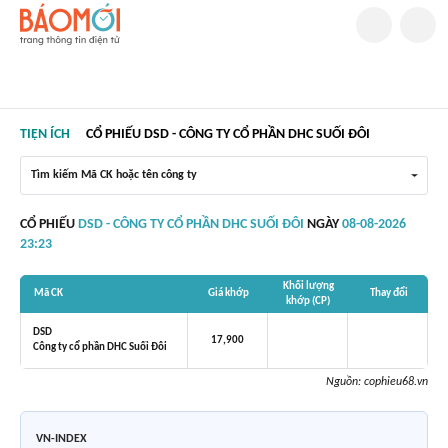
TIỆN ÍCH
CỔ PHIẾU DSD - CÔNG TY CỔ PHẦN DHC SUỐI ĐÔI
Tìm kiếm Mã CK hoặc tên công ty
CỔ PHIẾU
DSD - CÔNG TY CỔ PHẦN DHC SUỐI ĐÔI
NGÀY
08-08-2026
23:23
Khối lượng
Mã CK
Giá khớp
Thay đổi
khớp (CP)
DSD
17,900
Công ty cổ phần DHC Suối Đôi
Nguồn:
cophieu68.vn
VN-INDEX