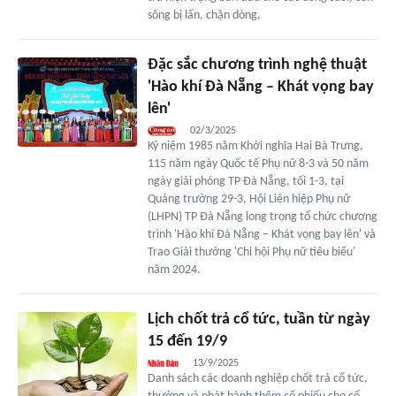
sông bị lấn, chặn dòng.
Đặc sắc chương trình nghệ thuật
'Hào khí Đà Nẵng – Khát vọng bay
lên'
02/3/2025
Kỷ niệm 1985 năm Khởi nghĩa Hai Bà Trưng,
115 năm ngày Quốc tế Phụ nữ 8-3 và 50 năm
ngày giải phóng TP Đà Nẵng, tối 1-3, tại
Quảng trường 29-3, Hội Liên hiệp Phụ nữ
(LHPN) TP Đà Nẵng long trọng tổ chức chương
trình 'Hào khí Đà Nẵng – Khát vọng bay lên' và
Trao Giải thưởng 'Chi hội Phụ nữ tiêu biểu'
năm 2024.
Lịch chốt trả cổ tức, tuần từ ngày
15 đến 19/9
13/9/2025
Danh sách các doanh nghiệp chốt trả cổ tức,