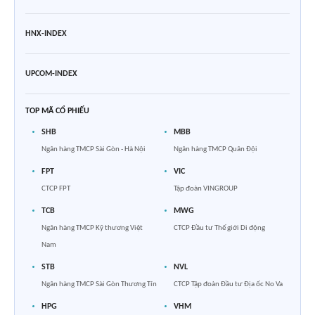
HNX-INDEX
UPCOM-INDEX
TOP MÃ CỔ PHIẾU
SHB
MBB
Ngân hàng TMCP Sài Gòn - Hà Nội
Ngân hàng TMCP Quân Đội
FPT
VIC
CTCP FPT
Tập đoàn VINGROUP
TCB
MWG
Ngân hàng TMCP Kỹ thương Việt
CTCP Đầu tư Thế giới Di động
Nam
STB
NVL
Ngân hàng TMCP Sài Gòn Thương Tín
CTCP Tập đoàn Đầu tư Địa ốc No Va
HPG
VHM