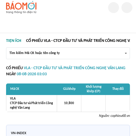
TIỆN ÍCH
CỔ PHIẾU VLA - CTCP ĐẦU TƯ VÀ PHÁT TRIỂN CÔNG NGHỆ VĂN
Tìm kiếm Mã CK hoặc tên công ty
CỔ PHIẾU
VLA - CTCP ĐẦU TƯ VÀ PHÁT TRIỂN CÔNG NGHỆ VĂN LANG
NGÀY
08-08-2026 03:03
Khối lượng
Mã CK
Giá khớp
Thay đổi
khớp (CP)
VLA
CTCP Đầu tư và Phát triển Công
10,800
nghệ Văn Lang
Nguồn:
cophieu68.vn
VN-INDEX