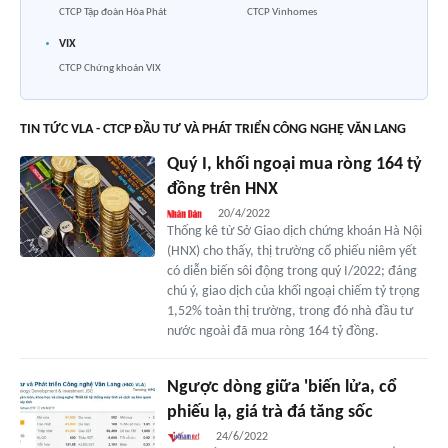
CTCP Tập đoàn Hòa Phát
CTCP Vinhomes
VIX
CTCP Chứng khoán VIX
TIN TỨC VLA - CTCP ĐẦU TƯ VÀ PHÁT TRIỂN CÔNG NGHỆ VĂN LANG
Quý I, khối ngoại mua ròng 164 tỷ
đồng trên HNX
20/4/2022
Thống kê từ Sở Giao dịch chứng khoán Hà Nội
(HNX) cho thấy, thị trường cổ phiếu niêm yết
có diễn biến sôi động trong quý I/2022; đáng
chú ý, giao dịch của khối ngoại chiếm tỷ trọng
1,52% toàn thị trường, trong đó nhà đầu tư
nước ngoài đã mua ròng 164 tỷ đồng.
Ngược dòng giữa 'biến lửa, cổ
phiếu lạ, giá trà đá tăng sốc
24/6/2022