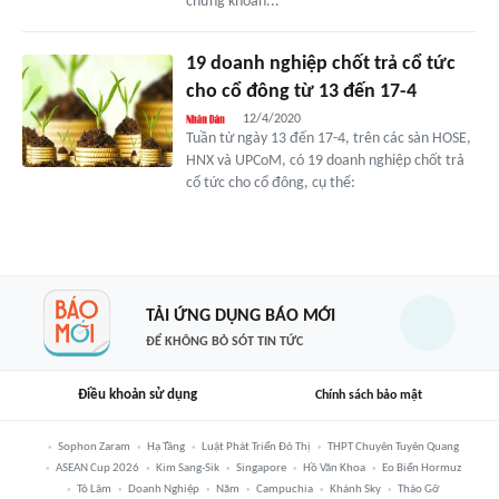
chứng khoán...
19 doanh nghiệp chốt trả cổ tức
cho cổ đông từ 13 đến 17-4
12/4/2020
Tuần từ ngày 13 đến 17-4, trên các sàn HOSE,
HNX và UPCoM, có 19 doanh nghiệp chốt trả
cổ tức cho cổ đông, cụ thể:
TẢI ỨNG DỤNG BÁO MỚI
ĐỂ KHÔNG BỎ SÓT TIN TỨC
Điều khoản sử dụng
Chính sách bảo mật
Sophon Zaram
Hạ Tầng
Luật Phát Triển Đô Thị
THPT Chuyên Tuyên Quang
ASEAN Cup 2026
Kim Sang-Sik
Singapore
Hồ Văn Khoa
Eo Biển Hormuz
Tô Lâm
Doanh Nghiệp
Năm
Campuchia
Khánh Sky
Tháo Gỡ