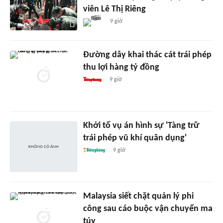
viên Lê Thị Riêng
9 giờ
Đường dây khai thác cát trái phép
thu lợi hàng tỷ đồng
9 giờ
Khởi tố vụ án hình sự 'Tàng trữ
trái phép vũ khí quân dụng'
9 giờ
Malaysia siết chặt quản lý phi
công sau cáo buộc vận chuyển ma
túy