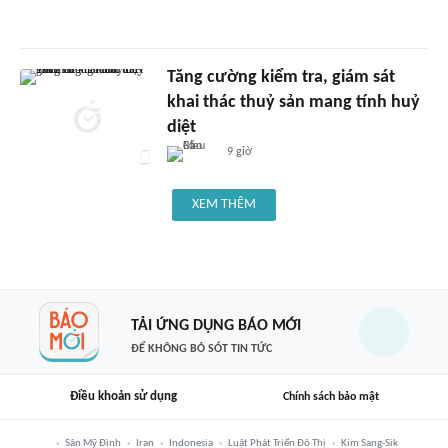
Tăng cường kiểm tra, giám sát
khai thác thuỷ sản mang tính huỷ
diệt
9 giờ
XEM THÊM
TẢI ỨNG DỤNG BÁO MỚI
ĐỂ KHÔNG BỎ SÓT TIN TỨC
Điều khoản sử dụng
Chính sách bảo mật
Sân Mỹ Đình
Iran
Indonesia
Luật Phát Triển Đô Thị
Kim Sang-Sik