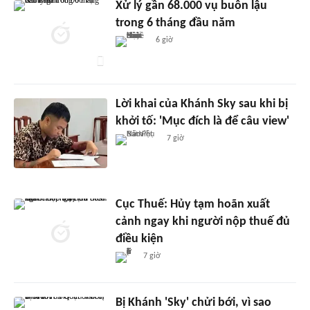
Xử lý gần 68.000 vụ buôn lậu
trong 6 tháng đầu năm
6 giờ
Lời khai của Khánh Sky sau khi bị
khởi tố: 'Mục đích là để câu view'
7 giờ
Cục Thuế: Hủy tạm hoãn xuất
cảnh ngay khi người nộp thuế đủ
điều kiện
7 giờ
Bị Khánh 'Sky' chửi bới, vì sao