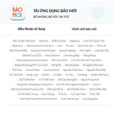
TẢI ỨNG DỤNG BÁO MỚI
ĐỂ KHÔNG BỎ SÓT TIN TỨC
Điều khoản sử dụng
Chính sách bảo mật
Đội Tuyển Việt Nam
Ukraine
Điểm Chuẩn
Malaysia
Chủ Tịch Quốc Hội
Myanmar
New Zealand Cindy Kiro
Iran
Tô Lâm
Quốc Hội Lào
Thái Lan
Trần Thanh Mẫn
Australia Sam Mostyn
Doanh Nghiệp
Mũi Nghê
Luật Dầu Khí
ASEAN Cup 2026
New Zealand
Liên Bang Nga
Nắng Nóng
Xaysomphone Phomvihane
AFF Cup 2026
Lịch Thi Đấu AFF Cup 2026
Bảng Xếp Hạng AFF Cup 2026
Bóng Đá
Báo Bóng Đá
Bóng Đá Việt Nam
Thể Thao
Lionel Messi
Lamine Yamal
Nguyễn Xuân Son
Nguyễn Đình Bắc
Tin Thế Giới
Pháp Luật
Xã Hội
Tin Bão
Tin Tức
Giá Vàng
Tuyển Việt Nam
U23 Việt Nam
U17 Việt Nam
Kết Quả Bóng Đá
Ngoại Hạng Anh
Bảng Xếp Hạng Ngoại Hạng Anh
Lịch Thi Đấu Ngoại Hạng Anh
Cúp C1
Kết Quả Vietlott Power 6/55
Kết Quả Xổ Số
Xổ Số Miền Nam
Xổ Số Miền Bắc
Xổ Số Miền Trung
Giao Thông
Thời Sự
Lịch Vạn Niên
Thời Tiết
Thời Tiết Thành Phố Hồ Chí Minh
Thời Tiết Hà Nội
Giá Xăng Dầu