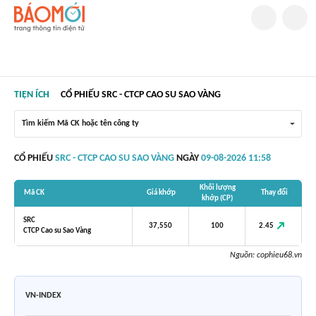
TIỆN ÍCH
CỔ PHIẾU SRC - CTCP CAO SU SAO VÀNG
Tìm kiếm Mã CK hoặc tên công ty
CỔ PHIẾU
SRC - CTCP CAO SU SAO VÀNG
NGÀY
09-08-2026 11:58
Khối lượng
Mã CK
Giá khớp
Thay đổi
khớp (CP)
SRC
2.45
37,550
100
CTCP Cao su Sao Vàng
Nguồn:
cophieu68.vn
VN-INDEX