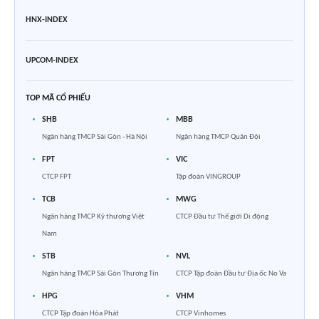
HNX-INDEX
UPCOM-INDEX
TOP MÃ CỔ PHIẾU
SHB
MBB
Ngân hàng TMCP Sài Gòn - Hà Nội
Ngân hàng TMCP Quân Đội
FPT
VIC
CTCP FPT
Tập đoàn VINGROUP
TCB
MWG
Ngân hàng TMCP Kỹ thương Việt
CTCP Đầu tư Thế giới Di động
Nam
STB
NVL
Ngân hàng TMCP Sài Gòn Thương Tín
CTCP Tập đoàn Đầu tư Địa ốc No Va
HPG
VHM
CTCP Tập đoàn Hòa Phát
CTCP Vinhomes