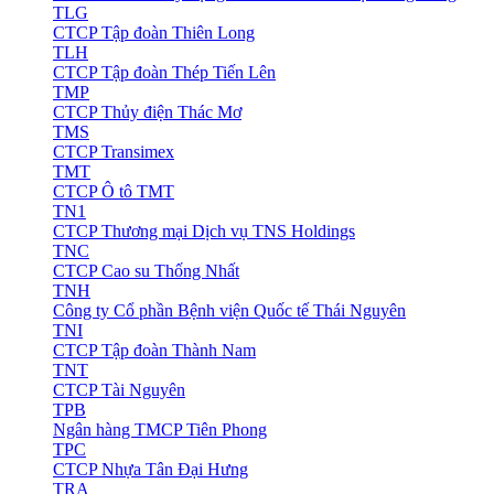
TLG
CTCP Tập đoàn Thiên Long
TLH
CTCP Tập đoàn Thép Tiến Lên
TMP
CTCP Thủy điện Thác Mơ
TMS
CTCP Transimex
TMT
CTCP Ô tô TMT
TN1
CTCP Thương mại Dịch vụ TNS Holdings
TNC
CTCP Cao su Thống Nhất
TNH
Công ty Cổ phần Bệnh viện Quốc tế Thái Nguyên
TNI
CTCP Tập đoàn Thành Nam
TNT
CTCP Tài Nguyên
TPB
Ngân hàng TMCP Tiên Phong
TPC
CTCP Nhựa Tân Đại Hưng
TRA