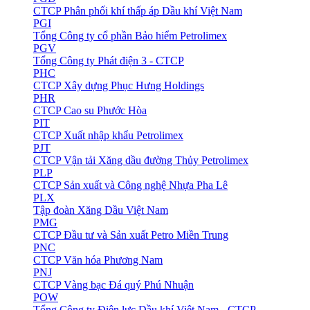
CTCP Phân phối khí thấp áp Dầu khí Việt Nam
PGI
Tổng Công ty cổ phần Bảo hiểm Petrolimex
PGV
Tổng Công ty Phát điện 3 - CTCP
PHC
CTCP Xây dựng Phục Hưng Holdings
PHR
CTCP Cao su Phước Hòa
PIT
CTCP Xuất nhập khẩu Petrolimex
PJT
CTCP Vận tải Xăng dầu đường Thủy Petrolimex
PLP
CTCP Sản xuất và Công nghệ Nhựa Pha Lê
PLX
Tập đoàn Xăng Dầu Việt Nam
PMG
CTCP Đầu tư và Sản xuất Petro Miền Trung
PNC
CTCP Văn hóa Phương Nam
PNJ
CTCP Vàng bạc Đá quý Phú Nhuận
POW
Tổng Công ty Điện lực Dầu khí Việt Nam - CTCP