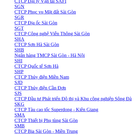
CTCP Đại lý Vận tải SAFI
SGN
CTCP Phục vụ Mặt đất Sài Gòn
SGR
CTCP Địa ốc Sài Gòn
SGT
CTCP Công nghệ Viễn Thông Sài Gòn
SHA
CTCP Sơn Hà Sài Gòn
SHB
Ngân hàng TMCP Sài Gòn - Hà Nội
SHI
CTCP Quốc tế Sơn Hà
SHP
CTCP Thủy điện Miền Nam
SJD
CTCP Thủy điện Cần Đơn
SJS
CTCP Đầu tư Phát triển Đô thị và Khu công nghiệp Sông Đà
SKG
CTCP Tàu cao tốc Superdong - Kiên Giang
SMA
CTCP Thiết bị Phụ tùng Sài Gòn
SMB
CTCP Bia Sài Gòn - Miền Trung