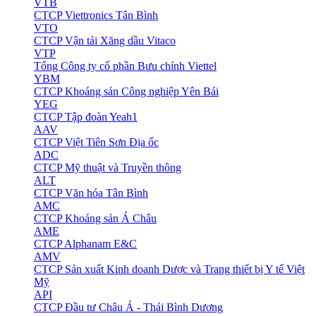
VTB
CTCP Viettronics Tân Bình
VTO
CTCP Vận tải Xăng dầu Vitaco
VTP
Tổng Công ty cổ phần Bưu chính Viettel
YBM
CTCP Khoáng sản Công nghiệp Yên Bái
YEG
CTCP Tập đoàn Yeah1
AAV
CTCP Việt Tiên Sơn Địa ốc
ADC
CTCP Mỹ thuật và Truyền thông
ALT
CTCP Văn hóa Tân Bình
AMC
CTCP Khoáng sản Á Châu
AME
CTCP Alphanam E&C
AMV
CTCP Sản xuất Kinh doanh Dược và Trang thiết bị Y tế Việt
Mỹ
API
CTCP Đầu tư Châu Á - Thái Bình Dương