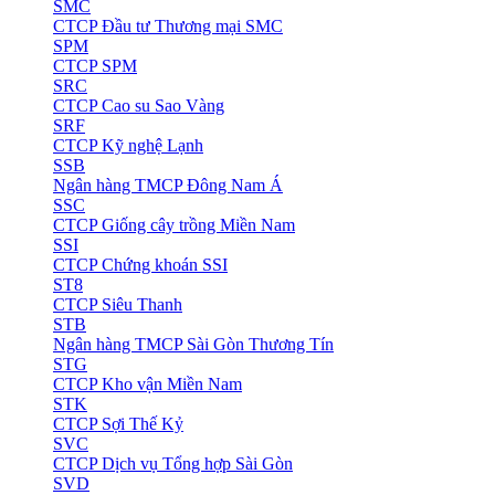
SMC
CTCP Đầu tư Thương mại SMC
SPM
CTCP SPM
SRC
CTCP Cao su Sao Vàng
SRF
CTCP Kỹ nghệ Lạnh
SSB
Ngân hàng TMCP Đông Nam Á
SSC
CTCP Giống cây trồng Miền Nam
SSI
CTCP Chứng khoán SSI
ST8
CTCP Siêu Thanh
STB
Ngân hàng TMCP Sài Gòn Thương Tín
STG
CTCP Kho vận Miền Nam
STK
CTCP Sợi Thế Kỷ
SVC
CTCP Dịch vụ Tổng hợp Sài Gòn
SVD