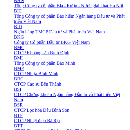
BHN
Tổng Công ty cổ phần Bia - Rượu - Nước giải khát Hà Nội
BIC
Tổng Công ty cổ phần Bảo hiểm Ngân hàng Đầu tư và Phát
triển Việt Nam
BID
Ngân hàng TMCP Đầu tư và Phát triển Việt Nam
BKG
Công ty Cổ phần Đầu tư BKG Việt Nam
BMC
CTCP Khoáng sản Bình Định
BMI
Tổng Công ty cổ phần Bảo Minh
BMP
CTCP Nhựa Bình Minh
BRC
CTCP Cao su Bến Thành
BSI
CTCP Chứng khoán Ngân hàng Đầu tư và Phát triển Việt
Nam
BSR
CTCP Lọc hóa Dầu Bình Sơn
BTP
CTCP Nhiệt điện Bà Rịa
BTT