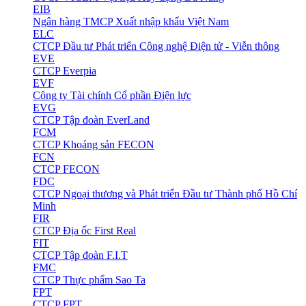
EIB
Ngân hàng TMCP Xuất nhập khẩu Việt Nam
ELC
CTCP Đầu tư Phát triển Công nghệ Điện tử - Viễn thông
EVE
CTCP Everpia
EVF
Công ty Tài chính Cổ phần Điện lực
EVG
CTCP Tập đoàn EverLand
FCM
CTCP Khoáng sản FECON
FCN
CTCP FECON
FDC
CTCP Ngoại thương và Phát triển Đầu tư Thành phố Hồ Chí
Minh
FIR
CTCP Địa ốc First Real
FIT
CTCP Tập đoàn F.I.T
FMC
CTCP Thực phẩm Sao Ta
FPT
CTCP FPT