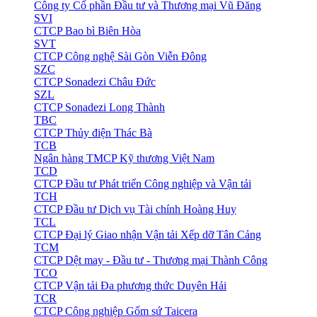
Công ty Cổ phần Đầu tư và Thương mại Vũ Đăng
SVI
CTCP Bao bì Biên Hòa
SVT
CTCP Công nghệ Sài Gòn Viễn Đông
SZC
CTCP Sonadezi Châu Đức
SZL
CTCP Sonadezi Long Thành
TBC
CTCP Thủy điện Thác Bà
TCB
Ngân hàng TMCP Kỹ thương Việt Nam
TCD
CTCP Đầu tư Phát triển Công nghiệp và Vận tải
TCH
CTCP Đầu tư Dịch vụ Tài chính Hoàng Huy
TCL
CTCP Đại lý Giao nhận Vận tải Xếp dỡ Tân Cảng
TCM
CTCP Dệt may - Đầu tư - Thương mại Thành Công
TCO
CTCP Vận tải Đa phương thức Duyên Hải
TCR
CTCP Công nghiệp Gốm sứ Taicera