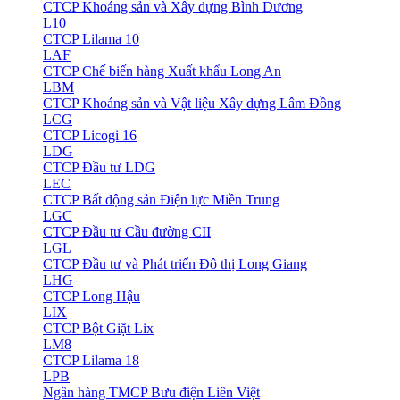
CTCP Khoáng sản và Xây dựng Bình Dương
L10
CTCP Lilama 10
LAF
CTCP Chế biến hàng Xuất khẩu Long An
LBM
CTCP Khoáng sản và Vật liệu Xây dựng Lâm Đồng
LCG
CTCP Licogi 16
LDG
CTCP Đầu tư LDG
LEC
CTCP Bất động sản Điện lực Miền Trung
LGC
CTCP Đầu tư Cầu đường CII
LGL
CTCP Đầu tư và Phát triển Đô thị Long Giang
LHG
CTCP Long Hậu
LIX
CTCP Bột Giặt Lix
LM8
CTCP Lilama 18
LPB
Ngân hàng TMCP Bưu điện Liên Việt