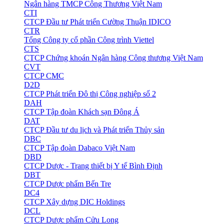
Ngân hàng TMCP Công Thương Việt Nam
CTI
CTCP Đầu tư Phát triển Cường Thuận IDICO
CTR
Tổng Công ty cổ phần Công trình Viettel
CTS
CTCP Chứng khoán Ngân hàng Công thương Việt Nam
CVT
CTCP CMC
D2D
CTCP Phát triển Đô thị Công nghiệp số 2
DAH
CTCP Tập đoàn Khách sạn Đông Á
DAT
CTCP Đầu tư du lịch và Phát triển Thủy sản
DBC
CTCP Tập đoàn Dabaco Việt Nam
DBD
CTCP Dược - Trang thiết bị Y tế Bình Định
DBT
CTCP Dược phẩm Bến Tre
DC4
CTCP Xây dựng DIC Holdings
DCL
CTCP Dược phẩm Cửu Long