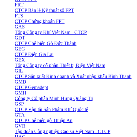
FRT
CTCP Bán lẻ Kỹ thuật số FPT
FTS
CTCP Chứng khoán FPT
GAS
Tổng Công ty Khí Việt Nam - CTCP
GDT
CTCP Chế biến Gỗ Đức Thành
GEG
CTCP Điện Gia Lai
GEX
Tổng Công ty cổ phần Thiết bị Điện Việt Nam
GIL
CTCP Sản xuất Kinh doanh và Xuất nhập khẩu Bình Thạnh
GMD
CTCP Gemadept
GMH
Công ty Cổ phần Minh Hưng Quảng Trị
GSP
CTCP Vận tải Sản Phẩm Khí Quốc tế
GTA
CTCP Chế biến gỗ Thuận An
GVR
Tập đoàn Công nghiệp Cao su Việt Nam - CTCP
HAG