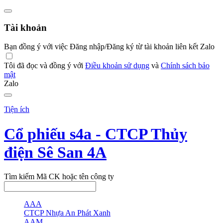
Tài khoản
Bạn đồng ý với việc Đăng nhập/Đăng ký từ tài khoản liên kết Zalo
Tôi đã đọc và đồng ý với
Điều khoản sử dụng
và
Chính sách bảo
mật
Zalo
Tiện ích
Cổ phiếu s4a - CTCP Thủy
điện Sê San 4A
Tìm kiếm Mã CK hoặc tên công ty
AAA
CTCP Nhựa An Phát Xanh
AAM