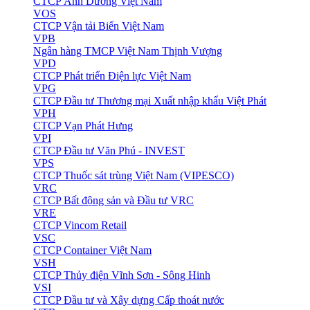
CTCP Ánh Dương Việt Nam
VOS
CTCP Vận tải Biển Việt Nam
VPB
Ngân hàng TMCP Việt Nam Thịnh Vượng
VPD
CTCP Phát triển Điện lực Việt Nam
VPG
CTCP Đầu tư Thương mại Xuất nhập khẩu Việt Phát
VPH
CTCP Vạn Phát Hưng
VPI
CTCP Đầu tư Văn Phú - INVEST
VPS
CTCP Thuốc sát trùng Việt Nam (VIPESCO)
VRC
CTCP Bất động sản và Đầu tư VRC
VRE
CTCP Vincom Retail
VSC
CTCP Container Việt Nam
VSH
CTCP Thủy điện Vĩnh Sơn - Sông Hinh
VSI
CTCP Đầu tư và Xây dựng Cấp thoát nước