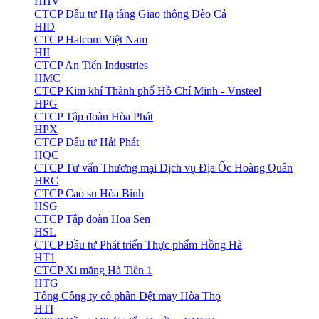
HHV
CTCP Đầu tư Hạ tầng Giao thông Đèo Cả
HID
CTCP Halcom Việt Nam
HII
CTCP An Tiến Industries
HMC
CTCP Kim khí Thành phố Hồ Chí Minh - Vnsteel
HPG
CTCP Tập đoàn Hòa Phát
HPX
CTCP Đầu tư Hải Phát
HQC
CTCP Tư vấn Thương mại Dịch vụ Địa Ốc Hoàng Quân
HRC
CTCP Cao su Hòa Bình
HSG
CTCP Tập đoàn Hoa Sen
HSL
CTCP Đầu tư Phát triển Thực phẩm Hồng Hà
HT1
CTCP Xi măng Hà Tiên 1
HTG
Tổng Công ty cổ phần Dệt may Hòa Thọ
HTI