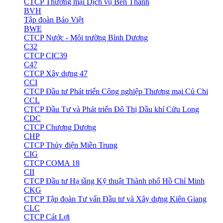
CTCP Thương mại Dịch vụ Bến Thành
BVH
Tập đoàn Bảo Việt
BWE
CTCP Nước - Môi trường Bình Dương
C32
CTCP CIC39
C47
CTCP Xây dựng 47
CCI
CTCP Đầu tư Phát triển Công nghiệp Thương mại Củ Chi
CCL
CTCP Đầu Tư và Phát triển Đô Thị Dầu khí Cửu Long
CDC
CTCP Chương Dương
CHP
CTCP Thủy điện Miền Trung
CIG
CTCP COMA 18
CII
CTCP Đầu tư Hạ tầng Kỹ thuật Thành phố Hồ Chí Minh
CKG
CTCP Tập đoàn Tư vấn Đầu tư và Xây dựng Kiên Giang
CLC
CTCP Cát Lợi