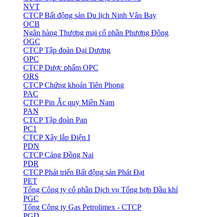
NVT
CTCP Bất động sản Du lịch Ninh Vân Bay
OCB
Ngân hàng Thương mại cổ phần Phương Đông
OGC
CTCP Tập đoàn Đại Dương
OPC
CTCP Dược phẩm OPC
ORS
CTCP Chứng khoán Tiên Phong
PAC
CTCP Pin Ắc quy Miền Nam
PAN
CTCP Tập đoàn Pan
PC1
CTCP Xây lắp Điện I
PDN
CTCP Cảng Đồng Nai
PDR
CTCP Phát triển Bất động sản Phát Đạt
PET
Tổng Công ty cổ phần Dịch vụ Tổng hợp Dầu khí
PGC
Tổng Công ty Gas Petrolimex - CTCP
PGD