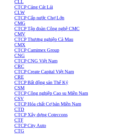
CLL
CTCP Cảng Cát Lái
CLW
CTCP Cấp nước Chợ Lớn
CMG
CTCP Tập đoàn Công nghệ CMC
CMV
CTCP Thương nghiệp Cà Mau
CMX
CTCP Camimex Group
CNG
CTCP CNG Việt Nam
CRC
CTCP Create Capital Việt Nam
CRE
CTCP Bất động sản Thế Kỷ
CSM
CTCP Công nghiệp Cao su Miền Nam
CSV
CTCP Hóa chất Cơ bản Miền Nam
CTD
CTCP Xây dựng Coteccons
CTF
CTCP City Auto
CTG