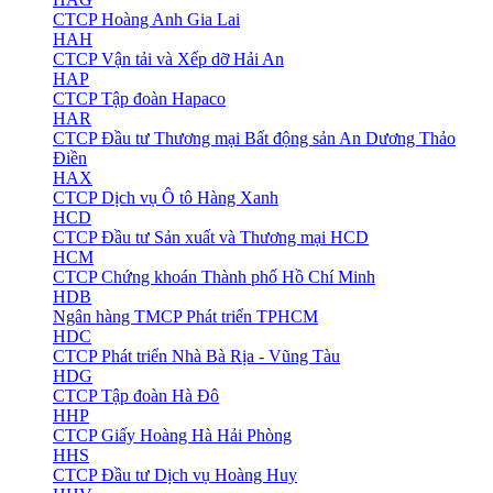
CTCP Hoàng Anh Gia Lai
HAH
CTCP Vận tải và Xếp dỡ Hải An
HAP
CTCP Tập đoàn Hapaco
HAR
CTCP Đầu tư Thương mại Bất động sản An Dương Thảo
Điền
HAX
CTCP Dịch vụ Ô tô Hàng Xanh
HCD
CTCP Đầu tư Sản xuất và Thương mại HCD
HCM
CTCP Chứng khoán Thành phố Hồ Chí Minh
HDB
Ngân hàng TMCP Phát triển TPHCM
HDC
CTCP Phát triển Nhà Bà Rịa - Vũng Tàu
HDG
CTCP Tập đoàn Hà Đô
HHP
CTCP Giấy Hoàng Hà Hải Phòng
HHS
CTCP Đầu tư Dịch vụ Hoàng Huy