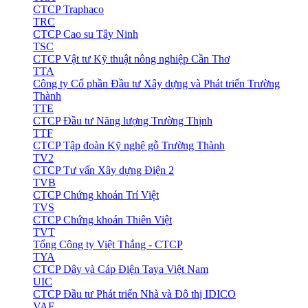
CTCP Traphaco
TRC
CTCP Cao su Tây Ninh
TSC
CTCP Vật tư Kỹ thuật nông nghiệp Cần Thơ
TTA
Công ty Cổ phần Đầu tư Xây dựng và Phát triển Trường
Thành
TTE
CTCP Đầu tư Năng lượng Trường Thịnh
TTF
CTCP Tập đoàn Kỹ nghệ gỗ Trường Thành
TV2
CTCP Tư vấn Xây dựng Điện 2
TVB
CTCP Chứng khoán Trí Việt
TVS
CTCP Chứng khoán Thiên Việt
TVT
Tổng Công ty Việt Thắng - CTCP
TYA
CTCP Dây và Cáp Điện Taya Việt Nam
UIC
CTCP Đầu tư Phát triển Nhà và Đô thị IDICO
VAF