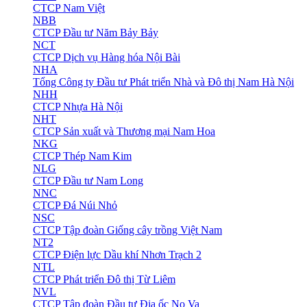
CTCP Nam Việt
NBB
CTCP Đầu tư Năm Bảy Bảy
NCT
CTCP Dịch vụ Hàng hóa Nội Bài
NHA
Tổng Công ty Đầu tư Phát triển Nhà và Đô thị Nam Hà Nội
NHH
CTCP Nhựa Hà Nội
NHT
CTCP Sản xuất và Thương mại Nam Hoa
NKG
CTCP Thép Nam Kim
NLG
CTCP Đầu tư Nam Long
NNC
CTCP Đá Núi Nhỏ
NSC
CTCP Tập đoàn Giống cây trồng Việt Nam
NT2
CTCP Điện lực Dầu khí Nhơn Trạch 2
NTL
CTCP Phát triển Đô thị Từ Liêm
NVL
CTCP Tập đoàn Đầu tư Địa ốc No Va