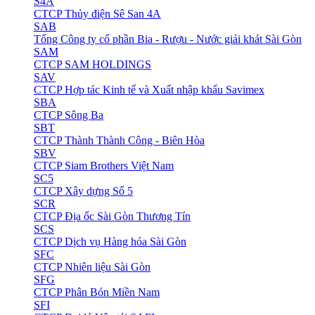
S4A
CTCP Thủy điện Sê San 4A
SAB
Tổng Công ty cổ phần Bia - Rượu - Nước giải khát Sài Gòn
SAM
CTCP SAM HOLDINGS
SAV
CTCP Hợp tác Kinh tế và Xuất nhập khẩu Savimex
SBA
CTCP Sông Ba
SBT
CTCP Thành Thành Công - Biên Hòa
SBV
CTCP Siam Brothers Việt Nam
SC5
CTCP Xây dựng Số 5
SCR
CTCP Địa ốc Sài Gòn Thương Tín
SCS
CTCP Dịch vụ Hàng hóa Sài Gòn
SFC
CTCP Nhiên liệu Sài Gòn
SFG
CTCP Phân Bón Miền Nam
SFI