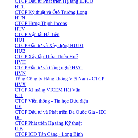
CTCP Đầu tư Phát triển Hạ tầng IDICO
HTL
CTCP Kỹ thuật và Ôtô Trường Long
HTN
CTCP Hưng Thịnh Incons
HTV
CTCP Vận tải Hà Tiên
HU1
CTCP Đầu tư và Xây dựng HUD1
HUB
CTCP Xây lắp Thừa Thiên Huế
HVH
CTCP Đầu tư và Công nghệ HVC
HVN
Tổng Công ty Hàng không Việt Nam - CTCP
HVX
CTCP Xi măng VICEM Hải Vân
ICT
CTCP Viễn thông - Tin học Bưu điện
IDI
CTCP Đầu tư và Phát triển Đa Quốc Gia - IDI
IJC
CTCP Phát triển Hạ tầng Kỹ thuật
ILB
CTCP ICD Tân Cảng - Long Bình