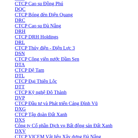
CTCP Cao su Đồng Phú
DQC
CTCP Bóng đèn Điện Quang
DRC
CTCP Cao su Đà Nẵng
DRH
CTCP DRH Holdings
DRL
CTCP Thủy điện - Điện Lực 3
DSN
CTCP Công viên nước Đầm Sen
DTA
CTCP Đệ Tam
DTL
CTCP Đại Thiên Lộc
DTT
CTCP Kỹ nghệ Đô Thành
DVP
CTCP Đầu tư và Phát triển Cảng Đình Vũ
DXG
CTCP Tập đoàn Đất Xanh
DXS
Công ty Cổ phần Dịch vụ Bất động sản Đất Xanh
DXV
CTCP VICEM Vật liệu Xây dựng Đà Nẵng