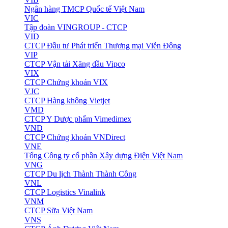
Ngân hàng TMCP Quốc tế Việt Nam
VIC
Tập đoàn VINGROUP - CTCP
VID
CTCP Đầu tư Phát triển Thương mại Viễn Đông
VIP
CTCP Vận tải Xăng dầu Vipco
VIX
CTCP Chứng khoán VIX
VJC
CTCP Hàng không Vietjet
VMD
CTCP Y Dược phẩm Vimedimex
VND
CTCP Chứng khoán VNDirect
VNE
Tổng Công ty cổ phần Xây dựng Điện Việt Nam
VNG
CTCP Du lịch Thành Thành Công
VNL
CTCP Logistics Vinalink
VNM
CTCP Sữa Việt Nam
VNS