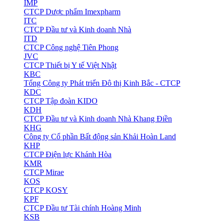
IMP
CTCP Dược phẩm Imexpharm
ITC
CTCP Đầu tư và Kinh doanh Nhà
ITD
CTCP Công nghệ Tiên Phong
JVC
CTCP Thiết bị Y tế Việt Nhật
KBC
Tổng Công ty Phát triển Đô thị Kinh Bắc - CTCP
KDC
CTCP Tập đoàn KIDO
KDH
CTCP Đầu tư và Kinh doanh Nhà Khang Điền
KHG
Công ty Cổ phần Bất động sản Khải Hoàn Land
KHP
CTCP Điện lực Khánh Hòa
KMR
CTCP Mirae
KOS
CTCP KOSY
KPF
CTCP Đầu tư Tài chính Hoàng Minh
KSB