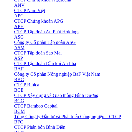
ANV
CTCP Nam Việt
APG
CTCP Chứng khoán APG
APH
CTCP Tập đoàn An Phát Holdings
ASG
Công ty Cổ phần Tập đoàn ASG
ASM
CTCP Tập đoàn Sao Mai
ASP
CTCP Tập đoàn Dầu khí An Pha
BAF
Công ty Cổ phần Nông nghiệp BaF Việt Nam
BBC
CTCP Bibica
BCE
CTCP Xây dựng và Giao thông Bình Dương
BCG
CTCP Bamboo Capital
BCM
Tổng Công ty Đầu tư và Phát triển Công nghiệp – CTCP
BFC
CTCP Phân bón Bình Điền