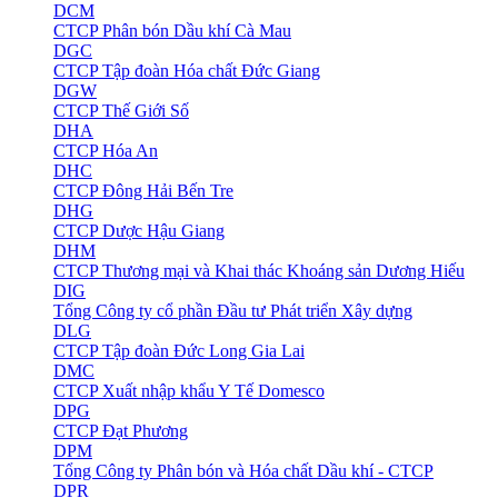
DCM
CTCP Phân bón Dầu khí Cà Mau
DGC
CTCP Tập đoàn Hóa chất Đức Giang
DGW
CTCP Thế Giới Số
DHA
CTCP Hóa An
DHC
CTCP Đông Hải Bến Tre
DHG
CTCP Dược Hậu Giang
DHM
CTCP Thương mại và Khai thác Khoáng sản Dương Hiếu
DIG
Tổng Công ty cổ phần Đầu tư Phát triển Xây dựng
DLG
CTCP Tập đoàn Đức Long Gia Lai
DMC
CTCP Xuất nhập khẩu Y Tế Domesco
DPG
CTCP Đạt Phương
DPM
Tổng Công ty Phân bón và Hóa chất Dầu khí - CTCP
DPR