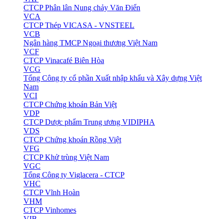
CTCP Phân lân Nung chảy Văn Điển
VCA
CTCP Thép VICASA - VNSTEEL
VCB
Ngân hàng TMCP Ngoại thương Việt Nam
VCF
CTCP Vinacafé Biên Hòa
VCG
Tổng Công ty cổ phần Xuất nhập khẩu và Xây dựng Việt
Nam
VCI
CTCP Chứng khoán Bản Việt
VDP
CTCP Dược phẩm Trung ương VIDIPHA
VDS
CTCP Chứng khoán Rồng Việt
VFG
CTCP Khử trùng Việt Nam
VGC
Tổng Công ty Viglacera - CTCP
VHC
CTCP Vĩnh Hoàn
VHM
CTCP Vinhomes
VIB