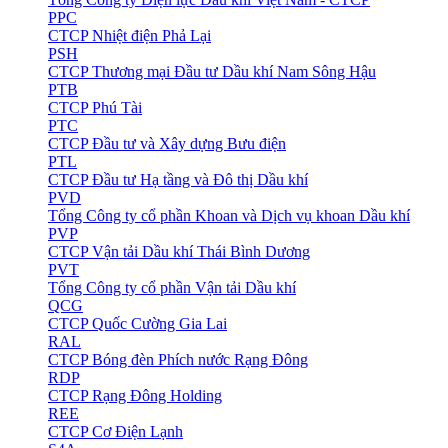
PPC
CTCP Nhiệt điện Phả Lại
PSH
CTCP Thương mại Đầu tư Dầu khí Nam Sông Hậu
PTB
CTCP Phú Tài
PTC
CTCP Đầu tư và Xây dựng Bưu điện
PTL
CTCP Đầu tư Hạ tầng và Đô thị Dầu khí
PVD
Tổng Công ty cổ phần Khoan và Dịch vụ khoan Dầu khí
PVP
CTCP Vận tải Dầu khí Thái Bình Dương
PVT
Tổng Công ty cổ phần Vận tải Dầu khí
QCG
CTCP Quốc Cường Gia Lai
RAL
CTCP Bóng đèn Phích nước Rạng Đông
RDP
CTCP Rạng Đông Holding
REE
CTCP Cơ Điện Lạnh