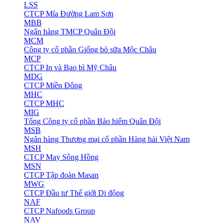
LSS
CTCP Mía Đường Lam Sơn
MBB
Ngân hàng TMCP Quân Đội
MCM
Công ty cổ phần Giống bò sữa Mộc Châu
MCP
CTCP In và Bao bì Mỹ Châu
MDG
CTCP Miền Đông
MHC
CTCP MHC
MIG
Tổng Công ty cổ phần Bảo hiểm Quân Đội
MSB
Ngân hàng Thương mại cổ phần Hàng hải Việt Nam
MSH
CTCP May Sông Hồng
MSN
CTCP Tập đoàn Masan
MWG
CTCP Đầu tư Thế giới Di động
NAF
CTCP Nafoods Group
NAV