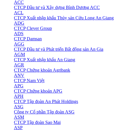
ACC
CTCP Đầu tư và Xây dựng Bình Dương ACC
ACL
CTCP Xuất nhập khẩu Thủy sản Cửu Long An Giang
ADG
CTCP Clever Group
ADS
CTCP Damsan
AGG
CTCP Đầu tư và Phát triển Bất động sản An Gia
AGM
CTCP Xuất nhập khẩu An Giang
AGR
CTCP Chứng khoán Agribank
ANV
CTCP Nam Việt
APG
CTCP Chứng khoán APG
APH
CTCP Tập đoàn An Phát Holdings
ASG
Công ty Cổ phần Tập đoàn ASG
ASM
CTCP Tập đoàn Sao Mai
ASP