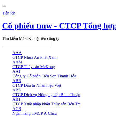
Tiện ích
Cổ phiếu tmw - CTCP Tổng hợ
Tìm kiếm Mã CK hoặc tên công ty
AAA
CTCP Nhựa An Phát Xanh
AAM
CTCP Thủy sản MeKong
AAT
Công ty Cổ phần Tiên Sơn Thanh Hóa
ABR
CTCP Đầu tư Nhãn hiệu Việt
ABS
CTCP Dịch vụ Nông nghiệp Bình Thuận
ABT
CTCP Xuất nhập khẩu Thủy sản Bến Tre
ACB
Ngân hàng TMCP Á Châu