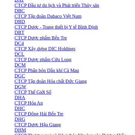
CTCP Đầu tư du lịch và Phát triển Thủy sản
DBC
CTCP Tập đoàn Dabaco Việt Nam
DBD
CTCP Dược - Trang thiết bị Y tế Bình Định
DBT
CTCP Dược phẩm Bến Tre
DC4
CTCP Xây dựng DIC Holdings
DCL
CTCP Dược phẩm Cửu Long
DCM
CTCP Phân bón Dầu khí Cà Mau
DGC
CTCP Tập đoàn Hóa chất Đức Giang
DGW
CTCP Thế Giới Số
DHA
CTCP Hóa An
DHC
CTCP Đông Hải Bến Tre
DHG
CTCP Dược Hậu Giang
DHM