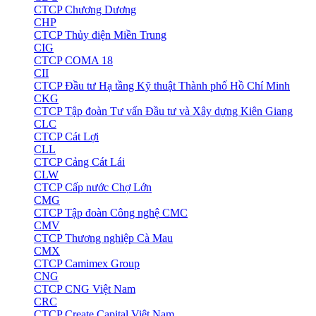
CTCP Chương Dương
CHP
CTCP Thủy điện Miền Trung
CIG
CTCP COMA 18
CII
CTCP Đầu tư Hạ tầng Kỹ thuật Thành phố Hồ Chí Minh
CKG
CTCP Tập đoàn Tư vấn Đầu tư và Xây dựng Kiên Giang
CLC
CTCP Cát Lợi
CLL
CTCP Cảng Cát Lái
CLW
CTCP Cấp nước Chợ Lớn
CMG
CTCP Tập đoàn Công nghệ CMC
CMV
CTCP Thương nghiệp Cà Mau
CMX
CTCP Camimex Group
CNG
CTCP CNG Việt Nam
CRC
CTCP Create Capital Việt Nam