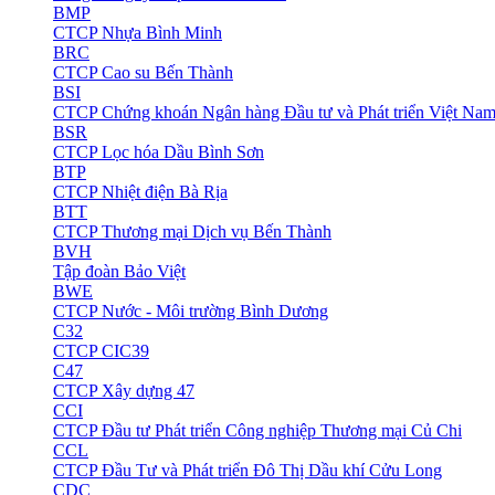
BMP
CTCP Nhựa Bình Minh
BRC
CTCP Cao su Bến Thành
BSI
CTCP Chứng khoán Ngân hàng Đầu tư và Phát triển Việt Na
BSR
CTCP Lọc hóa Dầu Bình Sơn
BTP
CTCP Nhiệt điện Bà Rịa
BTT
CTCP Thương mại Dịch vụ Bến Thành
BVH
Tập đoàn Bảo Việt
BWE
CTCP Nước - Môi trường Bình Dương
C32
CTCP CIC39
C47
CTCP Xây dựng 47
CCI
CTCP Đầu tư Phát triển Công nghiệp Thương mại Củ Chi
CCL
CTCP Đầu Tư và Phát triển Đô Thị Dầu khí Cửu Long
CDC