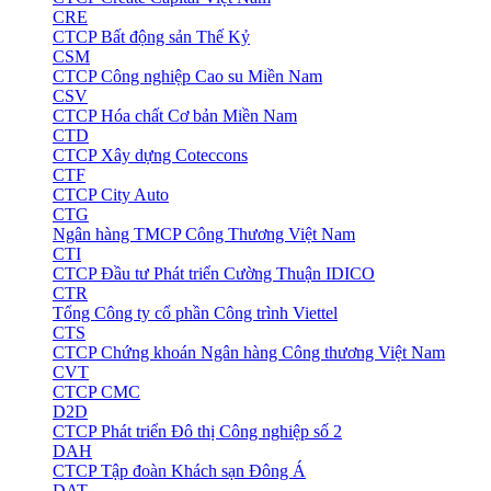
CRE
CTCP Bất động sản Thế Kỷ
CSM
CTCP Công nghiệp Cao su Miền Nam
CSV
CTCP Hóa chất Cơ bản Miền Nam
CTD
CTCP Xây dựng Coteccons
CTF
CTCP City Auto
CTG
Ngân hàng TMCP Công Thương Việt Nam
CTI
CTCP Đầu tư Phát triển Cường Thuận IDICO
CTR
Tổng Công ty cổ phần Công trình Viettel
CTS
CTCP Chứng khoán Ngân hàng Công thương Việt Nam
CVT
CTCP CMC
D2D
CTCP Phát triển Đô thị Công nghiệp số 2
DAH
CTCP Tập đoàn Khách sạn Đông Á
DAT