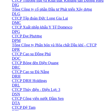
CTCP Thương mại và Khai thác Khoáng sản Dương Hiếu
DIG
Tổng Công ty cổ phần Đầu tư Phát triển Xây dựng
DLG
CTCP Tập đoàn Đức Long Gia Lai
DMC
CTCP Xuất nhập khẩu Y Tế Domesco
DPG
CTCP Đạt Phương
DPM
Tổng Công ty Phân bón và Hóa chất Dầu khí - CTCP
DPR
CTCP Cao su Đồng Phú
DQC
CTCP Bóng đèn Điện Quang
DRC
CTCP Cao su Đà Nẵng
DRH
CTCP DRH Holdings
DRL
CTCP Thủy điện - Điện Lực 3
DSN
CTCP Công viên nước Đầm Sen
DTA
CTCP Đệ Tam