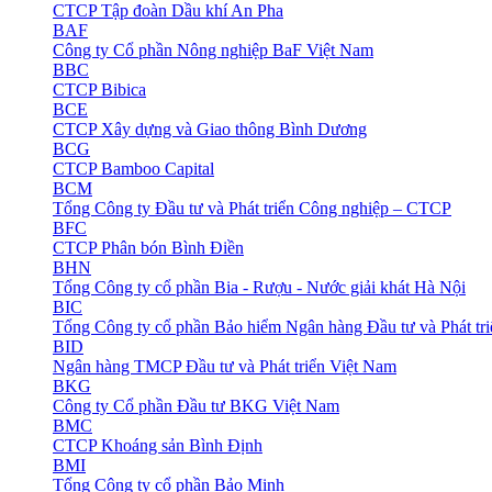
CTCP Tập đoàn Dầu khí An Pha
BAF
Công ty Cổ phần Nông nghiệp BaF Việt Nam
BBC
CTCP Bibica
BCE
CTCP Xây dựng và Giao thông Bình Dương
BCG
CTCP Bamboo Capital
BCM
Tổng Công ty Đầu tư và Phát triển Công nghiệp – CTCP
BFC
CTCP Phân bón Bình Điền
BHN
Tổng Công ty cổ phần Bia - Rượu - Nước giải khát Hà Nội
BIC
Tổng Công ty cổ phần Bảo hiểm Ngân hàng Đầu tư và Phát tr
BID
Ngân hàng TMCP Đầu tư và Phát triển Việt Nam
BKG
Công ty Cổ phần Đầu tư BKG Việt Nam
BMC
CTCP Khoáng sản Bình Định
BMI
Tổng Công ty cổ phần Bảo Minh