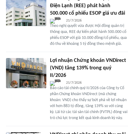
Điện Lạnh (REE) phát hành
500.000 cổ phiếu ESOP giá ưu đãi
21/7/2026
Theo nghị quyết vừa được Hội đồng quản trị
thông qua, REE dự kiến phát hành 500.000 cổ
phiếu ESOP với giá 10.000 đồng/cổ phiếu, qua
đó thu về khoảng 5 tỷ đồng theo mệnh giá.
Lợi nhuận Chứng khoán VNDirect
(VND) tăng 139% trong quý
II/2026
21/7/2026
Báo cáo tài chính quý II/2026 của Công ty Cổ
phần Chứng khoán VNDirect (mã chứng
khoán: VND) cho thấy sự bứt phá về lợi nhuận
với hơn 883 tỷ đồng, tăng 139% so với cùng
kỳ. Lãi từ các tài sản tài chính (FVTPL) đóng vai
trò chủ lực trong kết quả kinh doanh kỳ này.