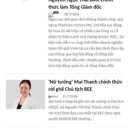
Nguyễn Ngọc Thái Bình chính
thức làm Tổng Giám đốc
18/7/2026
Ngay sau đợt giao dịch không thành công, quỹ
ngoại Platinum Victory Pte. Ltd tiếp tục đăng
ký mua 20,48 triệu cổ phiếu của Công ty Cổ
phần Cơ Điện Lạnh (mã chứng khoán: REE). Sự
kiện này diễn ra cùng thời điểm doanh nghiệp
hoàn tất quá trình tái cơ cấu ban lãnh đạo cấp
cao thông qua Đại hội đồng cổ đông bất
thường, đánh dấu việc chuyển giao vị trí Chủ
tịch Hội đồng quản trị và Tổng Giám đốc.
'Nữ tướng' Mai Thanh chính thức
rời ghế Chủ tịch REE
11/7/2026
Sau hơn 3 thập kỷ gắn bó với cương vị Chủ tịch
HĐQT, bà Nguyễn Thị Mai Thanh chính thức
rời vị trí lãnh đạo cao nhất tại REE theo nghị
quyết ĐHĐCĐ bất thường.