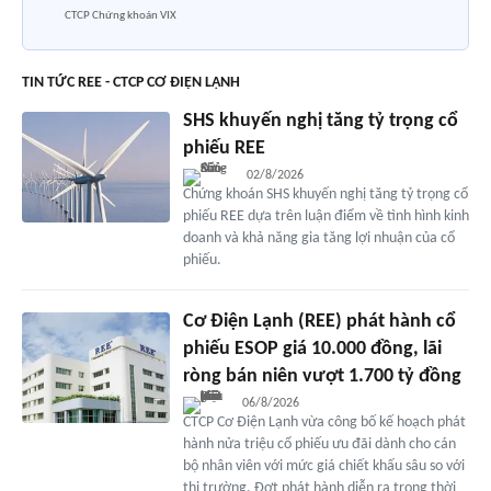
CTCP Chứng khoán VIX
TIN TỨC REE - CTCP CƠ ĐIỆN LẠNH
SHS khuyến nghị tăng tỷ trọng cổ
phiếu REE
02/8/2026
Chứng khoán SHS khuyến nghị tăng tỷ trọng cổ
phiếu REE dựa trên luận điểm về tình hình kinh
doanh và khả năng gia tăng lợi nhuận của cổ
phiếu.
Cơ Điện Lạnh (REE) phát hành cổ
phiếu ESOP giá 10.000 đồng, lãi
ròng bán niên vượt 1.700 tỷ đồng
06/8/2026
CTCP Cơ Điện Lạnh vừa công bố kế hoạch phát
hành nửa triệu cổ phiếu ưu đãi dành cho cán
bộ nhân viên với mức giá chiết khấu sâu so với
thị trường. Đợt phát hành diễn ra trong thời