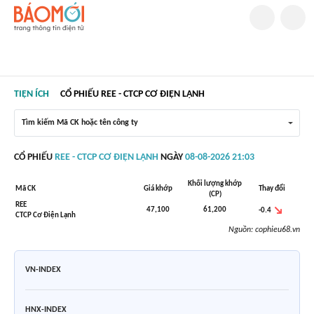
TIỆN ÍCH
CỔ PHIẾU REE - CTCP CƠ ĐIỆN LẠNH
Tìm kiếm Mã CK hoặc tên công ty
CỔ PHIẾU
REE - CTCP CƠ ĐIỆN LẠNH
NGÀY
08-08-2026 21:03
Khối lượng khớp
Mã CK
Giá khớp
Thay đổi
(CP)
REE
47,100
61,200
-0.4
CTCP Cơ Điện Lạnh
Nguồn:
cophieu68.vn
VN-INDEX
HNX-INDEX