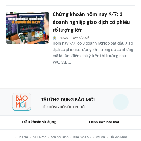
Chứng khoán hôm nay 9/7: 3
doanh nghiệp giao dịch cổ phiếu
số lượng lớn
Bnews
09/7/2026
Hôm nay 9/7, có 3 doanh nghiệp bắt đầu giao
dịch cổ phiếu số lượng lớn, trong đó có những
mã là tâm điểm chú ý trên thị trường như:
PPC, SSB...
TẢI ỨNG DỤNG BÁO MỚI
ĐỂ KHÔNG BỎ SÓT TIN TỨC
Điều khoản sử dụng
Chính sách bảo mật
Tô Lâm
Mũi Nghê
Sân Mỹ Đình
Kim Sang-Sik
ASEAN
Hồ Văn Khoa