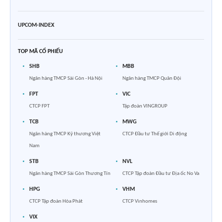
UPCOM-INDEX
TOP MÃ CỔ PHIẾU
SHB
MBB
Ngân hàng TMCP Sài Gòn - Hà Nội
Ngân hàng TMCP Quân Đội
FPT
VIC
CTCP FPT
Tập đoàn VINGROUP
TCB
MWG
Ngân hàng TMCP Kỹ thương Việt
CTCP Đầu tư Thế giới Di động
Nam
STB
NVL
Ngân hàng TMCP Sài Gòn Thương Tín
CTCP Tập đoàn Đầu tư Địa ốc No Va
HPG
VHM
CTCP Tập đoàn Hòa Phát
CTCP Vinhomes
VIX