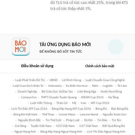
đó TLG trả cổ tức cao nhất 25%, trong khi KTS
trả cổ tức thấp nhất 5%.
TẢI ỨNG DỤNG BÁO MỚI
ĐỂ KHÔNG BỎ SÓT TIN TỨC
Điều khoản sử dụng
Chính sách bảo mật
Luật Phát Triển Đô Thị
UBND
Lê Minh Hưng
Luật Chuyển Giao Công Nghệ
Luật Giao Dịch Điện Tử
Indonesia
Eo Biển Hormuz
Năm
Logistic
Tô Lâm
Doanh Nghiệp
Bộ Giáo Dục Và Đào Tạo
Liên Bang Nga
Huấn Hoa Hồng
Campuchia
THPT Chuyên Tuyên Quang
ASEAN Cup 2026
Hạ Tầng
Luật Viễn Thông
Tháo Gỡ
Mỹ
Iran
AFF Cup 2026
Lịch Thi Đấu AFF Cup 2026
Bảng Xếp Hạng AFF Cup 2026
Bóng Đá
Báo Bóng Đá
Bóng Đá Việt Nam
Thể Thao
Lionel Messi
Lamine Yamal
Nguyễn Xuân Son
Nguyễn Đình Bắc
Tin Thế Giới
Pháp Luật
Xã Hội
Tin Bão
Tin Tức
Giá Vàng
Tuyển Việt Nam
U23 Việt Nam
U17 Việt Nam
Kết Quả Bóng Đá
Ngoại Hạng Anh
Bảng Xếp Hạng Ngoại Hạng Anh
Lịch Thi Đấu Ngoại Hạng Anh