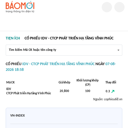
TIỆN ÍCH
CỔ PHIẾU IDV - CTCP PHÁT TRIỂN HẠ TẦNG VĨNH PHÚC
Tìm kiếm Mã CK hoặc tên công ty
CỔ PHIẾU
IDV - CTCP PHÁT TRIỂN HẠ TẦNG VĨNH PHÚC
NGÀY
07-08-
2026 18:58
Khối lượng khớp
Mã CK
Giá khớp
Thay đổi
(CP)
IDV
20,800
100
0.3
CTCP Phát triển Hạ tầng Vĩnh Phúc
Nguồn:
cophieu68.vn
VN-INDEX