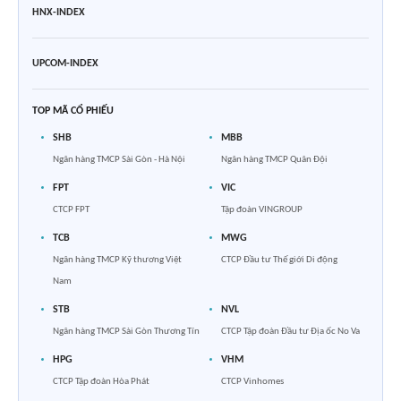
HNX-INDEX
UPCOM-INDEX
TOP MÃ CỔ PHIẾU
SHB
MBB
Ngân hàng TMCP Sài Gòn - Hà Nội
Ngân hàng TMCP Quân Đội
FPT
VIC
CTCP FPT
Tập đoàn VINGROUP
TCB
MWG
Ngân hàng TMCP Kỹ thương Việt
CTCP Đầu tư Thế giới Di động
Nam
STB
NVL
Ngân hàng TMCP Sài Gòn Thương Tín
CTCP Tập đoàn Đầu tư Địa ốc No Va
HPG
VHM
CTCP Tập đoàn Hòa Phát
CTCP Vinhomes