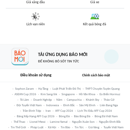
Giá xăng dầu
Giá xe
Lịch vạn niên
Kết quả bóng đá
TẢI ỨNG DỤNG BÁO MỚI
ĐỂ KHÔNG BỎ SÓT TIN TỨC
Điều khoản sử dụng
Chính sách bảo mật
Sophon Zaram
Hạ Tầng
Luật Phát Triển Đô Thị
THPT Chuyên Tuyên Quang
ASEAN Cup 2026
Kim Sang-Sik
Singapore
Hồ Văn Khoa
Eo Biển Hormuz
Tô Lâm
Doanh Nghiệp
Năm
Campuchia
Khánh Sky
Tháo Gỡ
Đội Tuyển Việt Nam
Indonesia
Đình Bắc
Sân Mỹ Đình
Liên Bang Nga
Trần Đình Tiệp
Iran
AFF Cup 2026
Lịch Thi Đấu AFF Cup 2026
Bảng Xếp Hạng AFF Cup 2026
Bóng Đá
Báo Bóng Đá
Bóng Đá Việt Nam
Thể Thao
Lionel Messi
Lamine Yamal
Nguyễn Xuân Son
Nguyễn Đình Bắc
Tin Thế Giới
Pháp Luật
Xã Hội
Tin Bão
Tin Tức
Giá Vàng
Tuyển Việt Nam