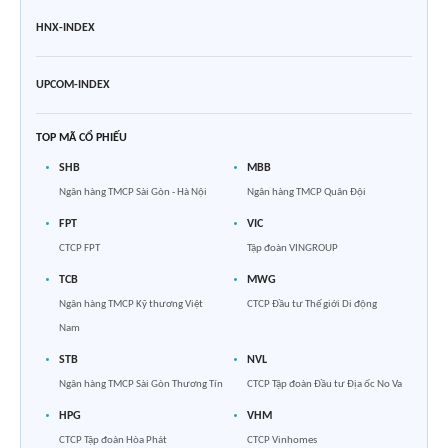
HNX-INDEX
UPCOM-INDEX
TOP MÃ CỔ PHIẾU
SHB
MBB
Ngân hàng TMCP Sài Gòn - Hà Nội
Ngân hàng TMCP Quân Đội
FPT
VIC
CTCP FPT
Tập đoàn VINGROUP
TCB
MWG
Ngân hàng TMCP Kỹ thương Việt
CTCP Đầu tư Thế giới Di động
Nam
STB
NVL
Ngân hàng TMCP Sài Gòn Thương Tín
CTCP Tập đoàn Đầu tư Địa ốc No Va
HPG
VHM
CTCP Tập đoàn Hòa Phát
CTCP Vinhomes