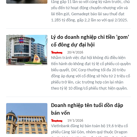
tăng gấp 11 lần so với cùng kỳ năm trước, chủ
yếu đến từ hoạt động chuyển nhượng vốn và
lãi tiền gửi, Gemadept báo lãi sau thuế đạt
1.285 tỷ đồng, gấp 2,2 lần so với quý 2/2025.
Lý do doanh nghiệp chi tiền 'gom'
cổ đông dự đại hội
20/4/2026
Nhằm tránh việc đại hội không đủ điều kiện
tiến hành do không đạt tỷ lệ cổ phiếu có quyền
biểu quyết, DIC Corp thưởng tối đa 20 triệu
đồng áp dụng với cổ đông sở hữu từ 2 triệu cổ
phiếu trở lên, các trường hợp còn lại nhận
theo tỷ lệ 10 đồng/cổ phiếu thực hiện quyền.
Doanh nghiệp tên tuổi dồn dập
bán vốn
19/1/2026
Vietinbank đăng ký bán toàn bộ 19,6 triệu cổ
phiếu Cảng Sài Gòn, nhóm quỹ thuộc Dragon