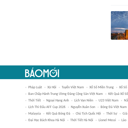
Pháp Luật
Xã Hội
Tuyển Việt Nam
Xổ Số Miền Trung
Xổ Số
Ban Chấp Hành Trung Ương Đảng Cộng Sản Việt Nam
Kết Quả Xổ Số
Thời Tiết
Ngoại Hạng Anh
Lịch Vạn Niên
U23 Việt Nam
Nắ
Lịch Thi Đấu AFF Cup 2026
Nguyễn Xuân Son
Bóng Đá Việt Nam
Malaysia
Kết Quả Bóng Đá
Chủ Tịch Quốc Hội
Thời Sự
Giá
Đại Học Bách Khoa Hà Nội
Thời Tiết Hà Nội
Lionel Messi
Lào