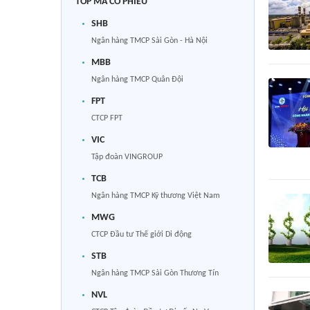
TOP MÃ CỔ PHIẾU
SHB
Ngân hàng TMCP Sài Gòn - Hà Nội
MBB
Ngân hàng TMCP Quân Đội
FPT
CTCP FPT
VIC
Tập đoàn VINGROUP
TCB
Ngân hàng TMCP Kỹ thương Việt Nam
MWG
CTCP Đầu tư Thế giới Di động
STB
Ngân hàng TMCP Sài Gòn Thương Tín
NVL