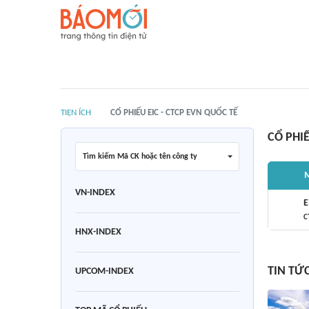
TIỆN ÍCH
CỔ PHIẾU EIC - CTCP EVN QUỐC TẾ
CỔ PHI
Tìm kiếm Mã CK hoặc tên công ty
M
VN-INDEX
E
C
HNX-INDEX
TIN TỨC
UPCOM-INDEX