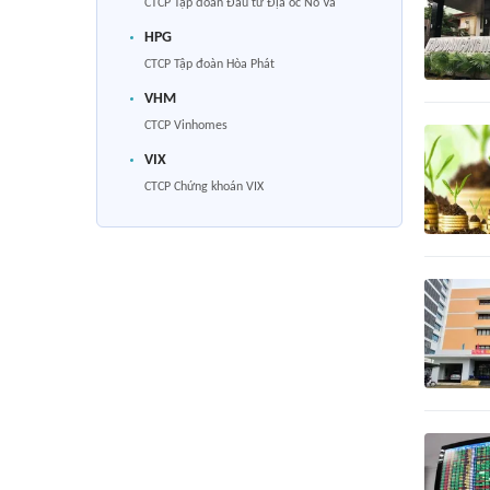
CTCP Tập đoàn Đầu tư Địa ốc No Va
HPG
CTCP Tập đoàn Hòa Phát
VHM
CTCP Vinhomes
VIX
CTCP Chứng khoán VIX