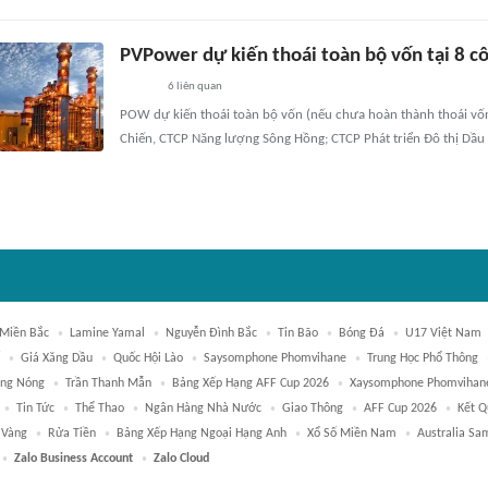
PVPower dự kiến thoái toàn bộ vốn tại 8 cô
6
liên quan
POW dự kiến thoái toàn bộ vốn (nếu chưa hoàn thành thoái vố
Chiến, CTCP Năng lượng Sông Hồng; CTCP Phát triển Đô thị Dầu k
 Miền Bắc
Lamine Yamal
Nguyễn Đình Bắc
Tin Bão
Bóng Đá
U17 Việt Nam
Giá Xăng Dầu
Quốc Hội Lào
Saysomphone Phomvihane
Trung Học Phổ Thông
ng Nóng
Trần Thanh Mẫn
Bảng Xếp Hạng AFF Cup 2026
Xaysomphone Phomvihan
Tin Tức
Thể Thao
Ngân Hàng Nhà Nước
Giao Thông
AFF Cup 2026
Kết Q
 Vàng
Rửa Tiền
Bảng Xếp Hạng Ngoại Hạng Anh
Xổ Số Miền Nam
Australia Sa
Zalo Business Account
Zalo Cloud