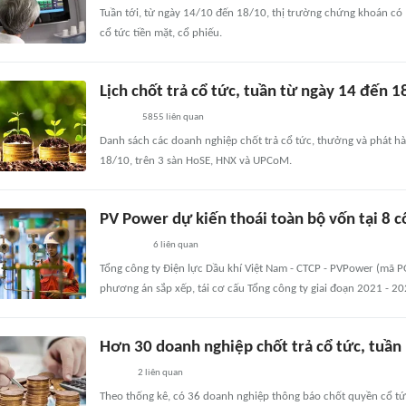
Tuần tới, từ ngày 14/10 đến 18/10, thị trường chứng khoán c
cổ tức tiền mặt, cổ phiếu.
Lịch chốt trả cổ tức, tuần từ ngày 14 đến 
5855
liên quan
Danh sách các doanh nghiệp chốt trả cổ tức, thưởng và phát h
18/10, trên 3 sàn HoSE, HNX và UPCoM.
PV Power dự kiến thoái toàn bộ vốn tại 8 c
6
liên quan
Tổng công ty Điện lực Dầu khí Việt Nam - CTCP - PVPower (mã
phương án sắp xếp, tái cơ cấu Tổng công ty giai đoạn 2021 - 20
Hơn 30 doanh nghiệp chốt trả cổ tức, tuần 
2
liên quan
Theo thống kê, có 36 doanh nghiệp thông báo chốt quyền cổ tức