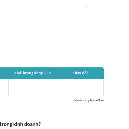
Khối lượng khớp (CP)
Thay đổi
Nguồn:
cophieu68.vn
 trong kinh doanh?