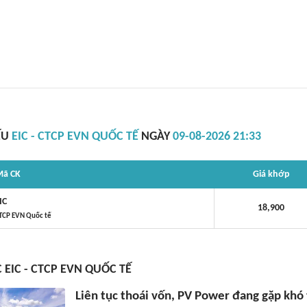
ẾU
EIC - CTCP EVN QUỐC TẾ
NGÀY
09-08-2026 21:33
ã CK
Giá khớp
IC
18,900
TCP EVN Quốc tế
 EIC - CTCP EVN QUỐC TẾ
Liên tục thoái vốn, PV Power đang gặp khó