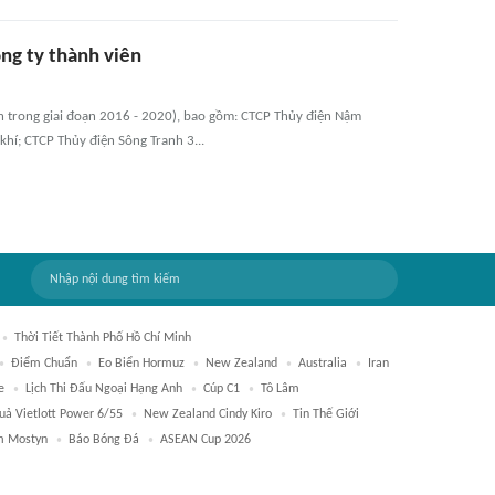
ng ty thành viên
n trong giai đoạn 2016 - 2020), bao gồm: CTCP Thủy điện Nậm
hí; CTCP Thủy điện Sông Tranh 3...
Thời Tiết Thành Phố Hồ Chí Minh
Điểm Chuẩn
Eo Biển Hormuz
New Zealand
Australia
Iran
e
Lịch Thi Đấu Ngoại Hạng Anh
Cúp C1
Tô Lâm
uả Vietlott Power 6/55
New Zealand Cindy Kiro
Tin Thế Giới
m Mostyn
Báo Bóng Đá
ASEAN Cup 2026