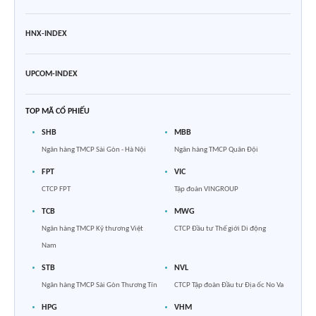
HNX-INDEX
UPCOM-INDEX
TOP MÃ CỔ PHIẾU
SHB
MBB
Ngân hàng TMCP Sài Gòn - Hà Nội
Ngân hàng TMCP Quân Đội
FPT
VIC
CTCP FPT
Tập đoàn VINGROUP
TCB
MWG
Ngân hàng TMCP Kỹ thương Việt
CTCP Đầu tư Thế giới Di động
Nam
STB
NVL
Ngân hàng TMCP Sài Gòn Thương Tín
CTCP Tập đoàn Đầu tư Địa ốc No Va
HPG
VHM