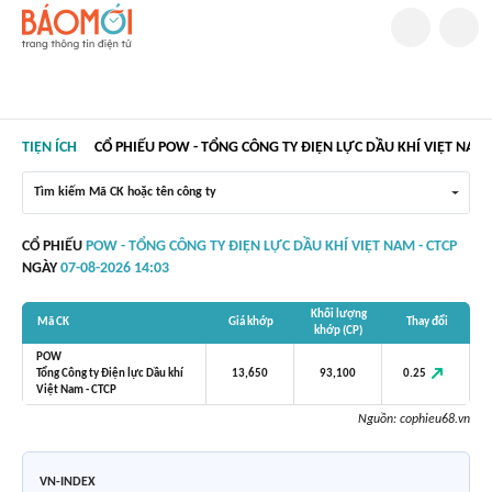
TIỆN ÍCH
CỔ PHIẾU POW - TỔNG CÔNG TY ĐIỆN LỰC DẦU KHÍ VIỆT NAM 
Tìm kiếm Mã CK hoặc tên công ty
CỔ PHIẾU
POW - TỔNG CÔNG TY ĐIỆN LỰC DẦU KHÍ VIỆT NAM - CTCP
NGÀY
07-08-2026 14:03
Khối lượng
Mã CK
Giá khớp
Thay đổi
khớp (CP)
POW
0.25
Tổng Công ty Điện lực Dầu khí
13,650
93,100
Việt Nam - CTCP
Nguồn:
cophieu68.vn
VN-INDEX