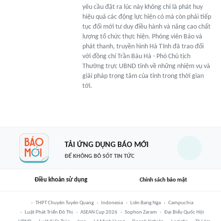
yêu cầu đặt ra lúc này không chỉ là phát huy
hiệu quả các động lực hiện có mà còn phải tiếp
tục đổi mới tư duy điều hành và nâng cao chất
lượng tổ chức thực hiện. Phóng viên Báo và
phát thanh, truyền hình Hà Tĩnh đã trao đổi
với đồng chí Trần Báu Hà - Phó Chủ tịch
Thường trực UBND tỉnh về những nhiệm vụ và
giải pháp trọng tâm của tỉnh trong thời gian
tới.
TẢI ỨNG DỤNG BÁO MỚI
ĐỂ KHÔNG BỎ SÓT TIN TỨC
Điều khoản sử dụng
Chính sách bảo mật
THPT Chuyên Tuyên Quang
Indonesia
Liên Bang Nga
Campuchia
Luật Phát Triển Đô Thị
ASEAN Cup 2026
Sophon Zaram
Đại Biểu Quốc Hội