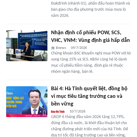
Đakđrinh (nhánh 01), phấn đấu hoàn thành và
bàn giao cho địa phương trước mùa mưa lũ
năm 2026.
Nhận định cổ phiếu POW, SCS,
VHC, VNM: Vùng định giá hấp dẫn
Bnews
09/7/2026
Chứng khoán BSC khuyến nghị mua POW với kỳ
vọng tăng 25% và SCS. KBSV cũng hé lộ danh
mục cổ phiếu tiềm năng, định giá rẻ thuộc
nhóm ngân hàng, bán lẻ.
Bài 4: Hà Tĩnh quyết liệt, đồng bộ
vì mục tiêu tăng trưởng cao và
bền vững
10/7/2026
GRDP 6 tháng đầu năm 2026 tăng 12,79%,
đứng đầu cả nước, là khởi đầu thuận lợi cho
chặng đường phát triển mới của Hà Tĩnh. Để
duy trì tốc độ tăng trưởng cao và bền vững,