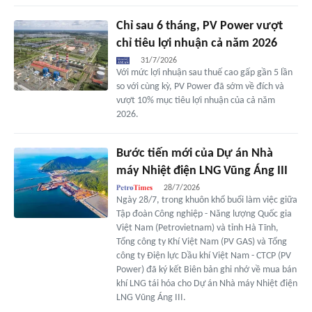
Chỉ sau 6 tháng, PV Power vượt
chỉ tiêu lợi nhuận cả năm 2026
31/7/2026
Với mức lợi nhuận sau thuế cao gấp gần 5 lần
so với cùng kỳ, PV Power đã sớm về đích và
vượt 10% mục tiêu lợi nhuận của cả năm
2026.
Bước tiến mới của Dự án Nhà
máy Nhiệt điện LNG Vũng Áng III
28/7/2026
Ngày 28/7, trong khuôn khổ buổi làm việc giữa
Tập đoàn Công nghiệp - Năng lượng Quốc gia
Việt Nam (Petrovietnam) và tỉnh Hà Tĩnh,
Tổng công ty Khí Việt Nam (PV GAS) và Tổng
công ty Điện lực Dầu khí Việt Nam - CTCP (PV
Power) đã ký kết Biên bản ghi nhớ về mua bán
khí LNG tái hóa cho Dự án Nhà máy Nhiệt điện
LNG Vũng Áng III.