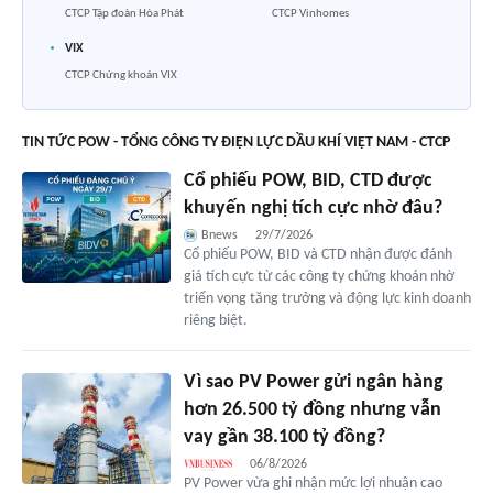
CTCP Tập đoàn Hòa Phát
CTCP Vinhomes
VIX
CTCP Chứng khoán VIX
TIN TỨC POW - TỔNG CÔNG TY ĐIỆN LỰC DẦU KHÍ VIỆT NAM - CTCP
Cổ phiếu POW, BID, CTD được
khuyến nghị tích cực nhờ đâu?
Bnews
29/7/2026
Cổ phiếu POW, BID và CTD nhận được đánh
giá tích cực từ các công ty chứng khoán nhờ
triển vọng tăng trưởng và động lực kinh doanh
riêng biệt.
Vì sao PV Power gửi ngân hàng
hơn 26.500 tỷ đồng nhưng vẫn
vay gần 38.100 tỷ đồng?
06/8/2026
PV Power vừa ghi nhận mức lợi nhuận cao