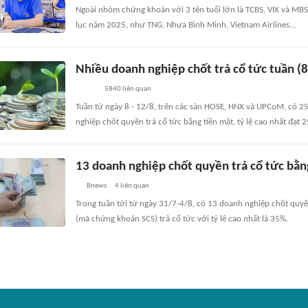
Ngoài nhóm chứng khoán với 3 tên tuổi lớn là TCBS, VIX và MB
lục năm 2025, như TNG, Nhựa Bình Minh, Vietnam Airlines...
Nhiều doanh nghiệp chốt trả cổ tức tuần (
5840
liên quan
Tuần từ ngày 8 - 12/8, trên các sàn HOSE, HNX và UPCoM, có 25
nghiệp chốt quyền trả cổ tức bằng tiền mặt, tỷ lệ cao nhất đạt 
13 doanh nghiệp chốt quyền trả cổ tức bằng
Bnews
4
liên quan
Trong tuần tới từ ngày 31/7-4/8, có 13 doanh nghiệp chốt quyề
(mã chứng khoán SCS) trả cổ tức với tỷ lệ cao nhất là 35%.