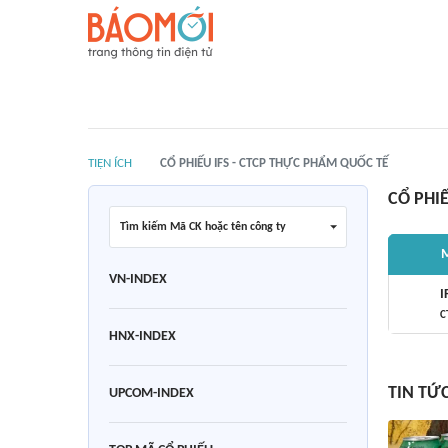
TIỆN ÍCH
CỔ PHIẾU IFS - CTCP THỰC PHẨM QUỐC TẾ
CỔ PHI
Tìm kiếm Mã CK hoặc tên công ty
M
VN-INDEX
I
C
HNX-INDEX
TIN TỨ
UPCOM-INDEX