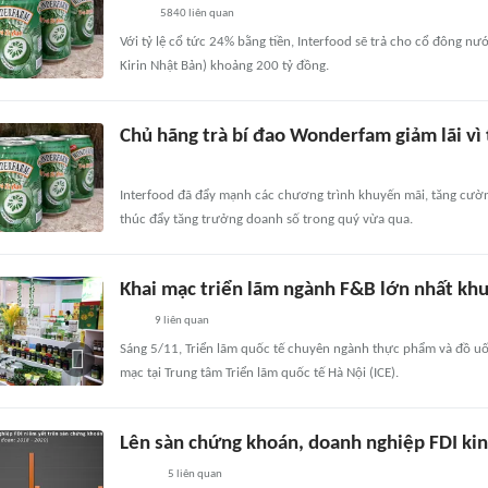
5840
liên quan
Với tỷ lệ cổ tức 24% bằng tiền, Interfood sẽ trả cho cổ đông nư
Kirin Nhật Bản) khoảng 200 tỷ đồng.
Chủ hãng trà bí đao Wonderfam giảm lãi vì 
Interfood đã đẩy mạnh các chương trình khuyến mãi, tăng cườn
thúc đẩy tăng trưởng doanh số trong quý vừa qua.
Khai mạc triển lãm ngành F&B lớn nhất khu
9
liên quan
Sáng 5/11, Triển lãm quốc tế chuyên ngành thực phẩm và đồ uố
mạc tại Trung tâm Triển lãm quốc tế Hà Nội (ICE).
Lên sàn chứng khoán, doanh nghiệp FDI kin
5
liên quan