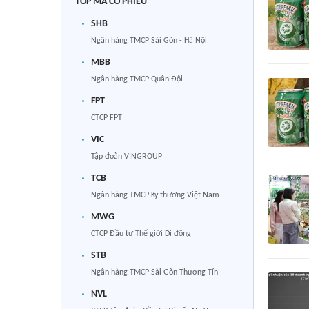
TOP MÃ CỔ PHIẾU
SHB
Ngân hàng TMCP Sài Gòn - Hà Nội
MBB
Ngân hàng TMCP Quân Đội
FPT
CTCP FPT
VIC
Tập đoàn VINGROUP
TCB
Ngân hàng TMCP Kỹ thương Việt Nam
MWG
CTCP Đầu tư Thế giới Di động
STB
Ngân hàng TMCP Sài Gòn Thương Tín
NVL