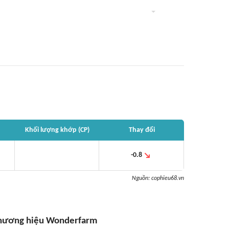
Khối lượng khớp (CP)
Thay đổi
-0.8
Nguồn:
cophieu68.vn
thương hiệu Wonderfarm