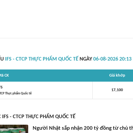
ẾU
IFS - CTCP THỰC PHẨM QUỐC TẾ
NGÀY
06-08-2026 20:13
ã CK
Giá khớp
FS
17,100
TCP Thực phẩm Quốc tế
C IFS - CTCP THỰC PHẨM QUỐC TẾ
Người Nhật sắp nhận 200 tỷ đồng từ chủ 