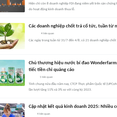
Hiện chỉ còn 8 doanh nghiệp FDI đang niêm yết trên sàn chứng 
do hoạt động kinh doanh thua lỗ.
Các doanh nghiệp chốt trả cổ tức, tuần từ
4
liên quan
Các ngày trong tuần từ 31/7 đến 4/8, có 21 doanh nghiệp chốt 
Chủ thương hiệu nước bí đao Wonderfarm: 
tiếc tiền chi quảng cáo
1
liên quan
Tính chung nửa đầu năm nay, CTCP Thực phẩm Quốc tế (UPCoM: I
lần lượt tăng 11% và 3% so với cùng kỳ 2023.
Cập nhật kết quả kinh doanh 2025: Nhiều cô
4
liên quan