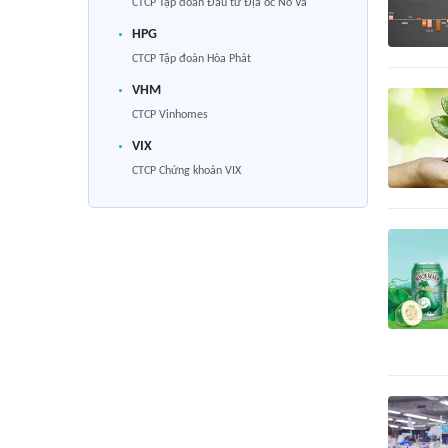
CTCP Tập đoàn Đầu tư Địa ốc No Va
HPG
CTCP Tập đoàn Hòa Phát
VHM
CTCP Vinhomes
VIX
CTCP Chứng khoán VIX