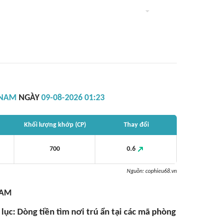
 NAM
NGÀY
09-08-2026 01:23
Khối lượng khớp (CP)
Thay đổi
700
0.6
Nguồn:
cophieu68.vn
NAM
lục: Dòng tiền tìm nơi trú ẩn tại các mã phòng