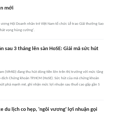
ên mới
g ương Hội Doanh nhân trẻ Việt Nam tổ chức Lễ trao Giải thưởng Sao
Khát vọng hùng cường'.
ần sau 3 tháng lên sàn HoSE: Giải mã sức hút
am (VIMID) đang thu hút dòng tiền lớn trên thị trường với mức tăng
Giao dịch Chứng khoán TP.HCM (HoSE). Sức hút của mã chứng khoán
bứt phá mạnh mẽ, ghi nhận mức lợi nhuận sau thuế cao gấp gần 5
 du lịch co hẹp, 'ngôi vương' lợi nhuận gọi