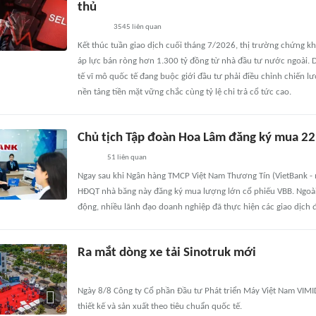
thủ
3545
liên quan
Kết thúc tuần giao dịch cuối tháng 7/2026, thị trường chứng 
áp lực bán ròng hơn 1.300 tỷ đồng từ nhà đầu tư nước ngoài. Di
tế vĩ mô quốc tế đang buộc giới đầu tư phải điều chỉnh chiến 
nền tảng tiền mặt vững chắc cùng tỷ lệ chi trả cổ tức cao.
Chủ tịch Tập đoàn Hoa Lâm đăng ký mua 22
51
liên quan
Ngay sau khi Ngân hàng TMCP Việt Nam Thương Tín (VietBank - m
HĐQT nhà băng này đăng ký mua lượng lớn cổ phiếu VBB. Ngoài r
động, nhiều lãnh đạo doanh nghiệp đã thực hiện các giao dịch 
Ra mắt dòng xe tải Sinotruk mới
Ngày 8/8 Công ty Cổ phần Đầu tư Phát triển Máy Việt Nam VIMID
thiết kế và sản xuất theo tiêu chuẩn quốc tế.