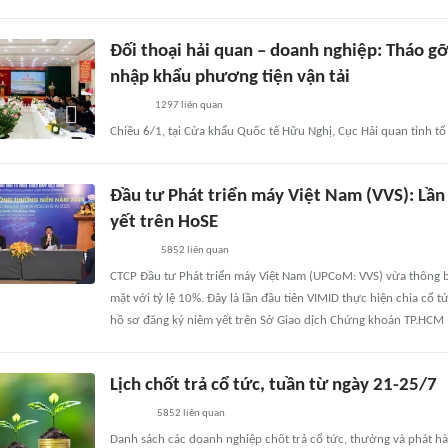
Đối thoại hải quan – doanh nghiệp: Tháo 
nhập khẩu phương tiện vận tải
1297
liên quan
Chiều 6/1, tại Cửa khẩu Quốc tế Hữu Nghị, Cục Hải quan tỉnh t
Đầu tư Phát triển máy Việt Nam (VVS): Lần 
yết trên HoSE
5852
liên quan
CTCP Đầu tư Phát triển máy Việt Nam (UPCoM: VVS) vừa thông b
mặt với tỷ lệ 10%. Đây là lần đầu tiên VIMID thực hiện chia cổ 
hồ sơ đăng ký niêm yết trên Sở Giao dịch Chứng khoán TP.HCM 
Lịch chốt trả cổ tức, tuần từ ngày 21-25/7
5852
liên quan
Danh sách các doanh nghiệp chốt trả cổ tức, thưởng và phát hà