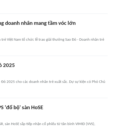
ng doanh nhân mang tầm vóc lớn
trẻ Việt Nam tổ chức lễ trao giải thưởng Sao Đỏ - Doanh nhân trẻ
ỏ 2025
o Đỏ 2025 cho các doanh nhân trẻ xuất sắc. Dự sự kiện có Phó Chủ
S 'đổ bộ' sàn HoSE
R, sàn HoSE sắp tiếp nhận cổ phiếu từ tân binh VIMID (VVS),