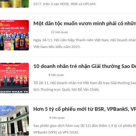
25/7, trên 3 sàn HOSE, HNX và UPCoM.
Một dân tộc muốn vươn mình phải có nhữ
22
liên quan
Ngày 26/11, Hội Liên hiệp Thanh niên Việt Nam, Hội Doanh nhân 
Việt Nam tiêu biểu năm 2025.
10 doanh nhân trẻ nhận Giải thưởng Sao Đ
8
liên quan
Tối 26-11, Hội Doanh nhân trẻ Việt Nam đã trao Giải thưởng Sa
tịch Thường trực Quốc hội Đỗ Văn Chiến.
Hơn 5 tỷ cổ phiếu mới từ BSR, VPBankS, VP
8
liên quan
Sau phiên giao dịch hôm nay (8/12) đón thêm 1,9 tỷ cổ phiếu BS
VPBankS (VPX) và VPS (VCK).