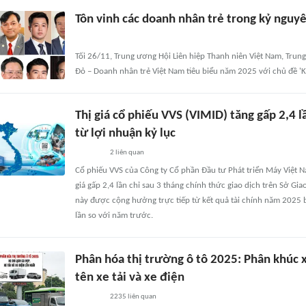
Tôn vinh các doanh nhân trẻ trong kỷ nguy
Tối 26/11, Trung ương Hội Liên hiệp Thanh niên Việt Nam, Trun
Đỏ – Doanh nhân trẻ Việt Nam tiêu biểu năm 2025 với chủ đề '
Thị giá cổ phiếu VVS (VIMID) tăng gấp 2,4 l
từ lợi nhuận kỷ lục
2
liên quan
Cổ phiếu VVS của Công ty Cổ phần Đầu tư Phát triển Máy Việt N
giá gấp 2,4 lần chỉ sau 3 tháng chính thức giao dịch trên Sở 
này được cộng hưởng trực tiếp từ kết quả tài chính năm 2025 
lần so với năm trước.
Phân hóa thị trường ô tô 2025: Phân khúc xe
tên xe tải và xe điện
2235
liên quan