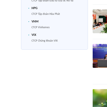
CTCP Tập đoàn Đầu tư Địa ốc No Va
HPG
CTCP Tập đoàn Hòa Phát
VHM
CTCP Vinhomes
VIX
CTCP Chứng khoán VIX