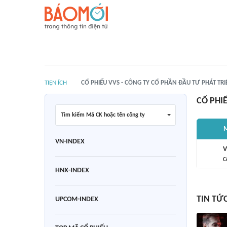
TIỆN ÍCH
CỔ PHIẾU VVS - CÔNG TY CỔ PHẦN ĐẦU TƯ PHÁT TR
CỔ PHI
Tìm kiếm Mã CK hoặc tên công ty
M
VN-INDEX
V
C
HNX-INDEX
TIN TỨ
UPCOM-INDEX