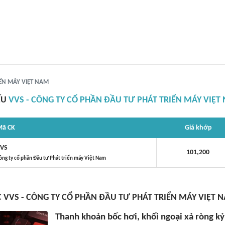
IỂN MÁY VIỆT NAM
ẾU
VVS - CÔNG TY CỔ PHẦN ĐẦU TƯ PHÁT TRIỂN MÁY VIỆT
ã CK
Giá khớp
VS
101,200
ông ty cổ phần Đầu tư Phát triển máy Việt Nam
C VVS - CÔNG TY CỔ PHẦN ĐẦU TƯ PHÁT TRIỂN MÁY VIỆT 
Thanh khoản bốc hơi, khối ngoại xả ròng kỷ 