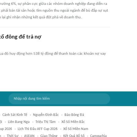
trưởng 6%, sự phân cực giữa các nhóm doanh nghiệp đang diễn ra
g phải bán tài sản hoặc tìm nguồn thu ngoài ngành để bù đắp sự sụt
 lại ghi nhận những kết quả đột phá về doanh thu.
ổ đông để trả nợ
qua đó huy động hơn 538 tỷ đồng để thanh toán các khoản nợ vay
Cảnh Sát Kinh Tế
Nguyễn Đình Bắc
Báo Bóng Đá
ội
Liên Bang Nga
Triệu Thị Tâm
Xổ Số Miền Bắc
up 2026
Lịch Thi Đấu AFF Cup 2026
Xổ Số Miền Nam
h
Thời Sự
ASEAN
Giao Thông
Kết Quả Xổ Số
Campuchia