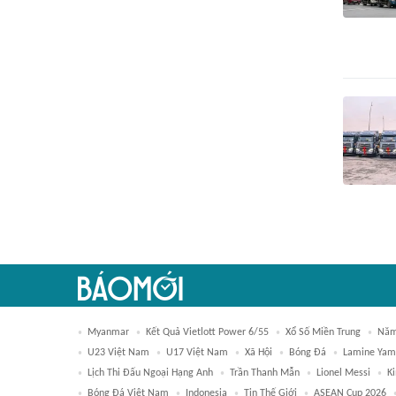
Myanmar
Kết Quả Vietlott Power 6/55
Xổ Số Miền Trung
Nă
U23 Việt Nam
U17 Việt Nam
Xã Hội
Bóng Đá
Lamine Yam
Lịch Thi Đấu Ngoại Hạng Anh
Trần Thanh Mẫn
Lionel Messi
K
Bóng Đá Việt Nam
Indonesia
Tin Thế Giới
ASEAN Cup 2026