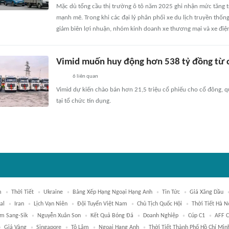
Mặc dù tổng cầu thị trường ô tô năm 2025 ghi nhận mức tăng 
mạnh mẽ. Trong khi các đại lý phân phối xe du lịch truyền thốn
giảm biên lợi nhuận, nhóm kinh doanh xe thương mại và xe điện
Vimid muốn huy động hơn 538 tỷ đồng từ c
6
liên quan
Vimid dự kiến chào bán hơn 21,5 triệu cổ phiếu cho cổ đông, 
tại tổ chức tín dụng.
m
Thời Tiết
Ukraine
Bảng Xếp Hạng Ngoại Hạng Anh
Tin Tức
Giá Xăng Dầu
al
Iran
Lịch Vạn Niên
Đội Tuyển Việt Nam
Chủ Tịch Quốc Hội
Thời Tiết Hà N
im Sang-Sik
Nguyễn Xuân Son
Kết Quả Bóng Đá
Doanh Nghiệp
Cúp C1
AFF C
Giá Vàng
Singapore
Tô Lâm
Ngoại Hạng Anh
Thời Tiết Thành Phố Hồ Chí Min