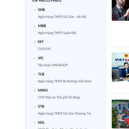
TOP MÃ CỔ PHIẾU
SHB
Ngân hàng TMCP Sài Gòn - Hà Nội
MBB
Ngân hàng TMCP Quân Đội
FPT
CTCP FPT
VIC
Tập đoàn VINGROUP
TCB
Ngân hàng TMCP Kỹ thương Việt Nam
MWG
CTCP Đầu tư Thế giới Di động
STB
Ngân hàng TMCP Sài Gòn Thương Tín
NVL