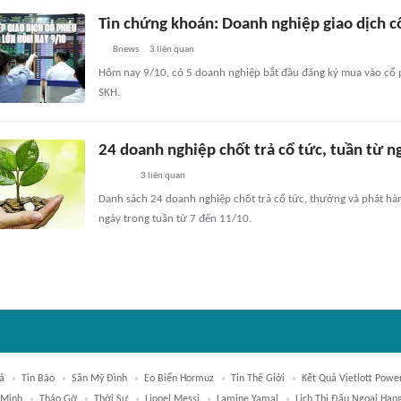
Tin chứng khoán: Doanh nghiệp giao dịch c
Bnews
3
liên quan
Hôm nay 9/10, có 5 doanh nghiệp bắt đầu đăng ký mua vào cổ 
SKH.
24 doanh nghiệp chốt trả cổ tức, tuần từ 
3
liên quan
Danh sách 24 doanh nghiệp chốt trả cổ tức, thưởng và phát hà
ngày trong tuần từ 7 đến 11/10.
á
Tin Bão
Sân Mỹ Đình
Eo Biển Hormuz
Tin Thế Giới
Kết Quả Vietlott Powe
 Minh
Tháo Gỡ
Thời Sự
Lionel Messi
Lamine Yamal
Lịch Thi Đấu Ngoại Hạn