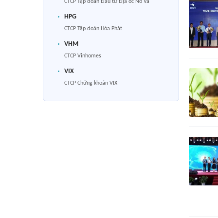
CTCP Tập đoàn Đầu tư Địa ốc No Va
HPG
CTCP Tập đoàn Hòa Phát
VHM
CTCP Vinhomes
VIX
CTCP Chứng khoán VIX