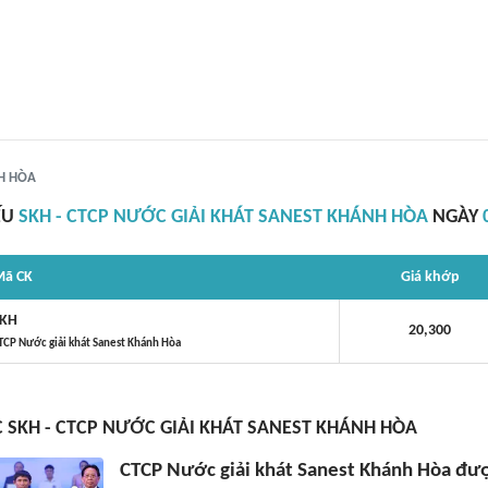
NH HÒA
ẾU
SKH - CTCP NƯỚC GIẢI KHÁT SANEST KHÁNH HÒA
NGÀY
ã CK
Giá khớp
KH
20,300
TCP Nước giải khát Sanest Khánh Hòa
C SKH - CTCP NƯỚC GIẢI KHÁT SANEST KHÁNH HÒA
CTCP Nước giải khát Sanest Khánh Hòa được