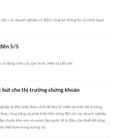
Nội, các doanh nghiệp có điểm công bố thông tin và minh bạch
 đến 5/5
ho cổ đông, trên các sàn HoSE, HNX và UPCoM
ức hút cho thị trường chứng khoán
iệp là điều kiện then chốt để duy trì niềm tin trên thị trường
ờng, công bằng và phát triển bền vững đối với các doanh nghiệp.
 đạt chuẩn khu vực và vươn tầm quốc tế là điều cần thiết để nâng
oán Việt Nam trong tương lai.