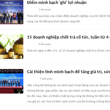
Điểm minh bạch 'ghi' lợi nhuận
1
liên quan
Theo kết quả báo cáo chấm điểm doanh nghiệp của Sở GDCK Hà 
càng cao thì kết quả kinh doanh càng tốt.
15 doanh nghiệp chốt trả cổ tức, tuần từ 4
4
liên quan
Tuần từ ngày 4 đến 5/5, có 15 doanh nghiệp chốt trả cổ tức c
Cải thiện tính minh bạch để tăng giá trị, s
7
liên quan
Việc công bố thông tin và minh bạch hoạt động của các doanh ngh
chứng khoán, góp phần vào sự vận hành có hiệu quả của thị trư
Do đó, mục tiêu cải thiện chất lượng công bố thông tin tiến tới
cao giá trị, sức hút và tính cạnh tranh của thị trường chứng kh