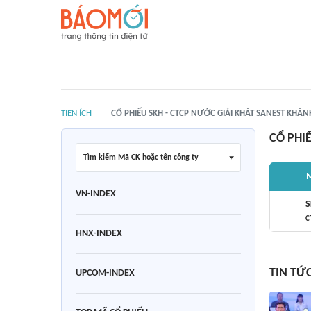
TIỆN ÍCH
CỔ PHIẾU SKH - CTCP NƯỚC GIẢI KHÁT SANEST KHÁ
CỔ PHI
Tìm kiếm Mã CK hoặc tên công ty
M
VN-INDEX
S
C
HNX-INDEX
TIN TỨ
UPCOM-INDEX