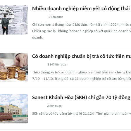
Nhiều doanh nghiệp niêm yết có động thái
5
liên quan
Chỉ còn hơn 1 tháng nữa là kết thúc năm tài chính 2024, nhiều 
Chiều ngược lại, không ít doanh nghiệp có kết quả kinh doanh 9
doanh.
Có doanh nghiệp chuẩn bị trả cổ tức tiền m
5847
liên quan
Theo thống kê từ các doanh nghiệp niêm yết trên sàn chứng kh
7/10 – 11/10. Trong đó, cả 21 doanh nghiệp trả cổ tức bằng tiề
Sanest Khánh Hòa (SKH) chi gần 70 tỷ đồng
2
liên quan
SKH sẽ trả cổ tức bằng tiền, tỷ lệ 21,12%. Thời gian thanh toá