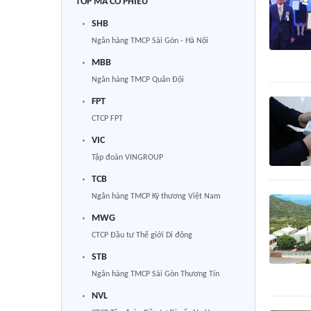
TOP MÃ CỔ PHIẾU
SHB
Ngân hàng TMCP Sài Gòn - Hà Nội
MBB
Ngân hàng TMCP Quân Đội
FPT
CTCP FPT
VIC
Tập đoàn VINGROUP
TCB
Ngân hàng TMCP Kỹ thương Việt Nam
MWG
CTCP Đầu tư Thế giới Di động
STB
Ngân hàng TMCP Sài Gòn Thương Tín
NVL