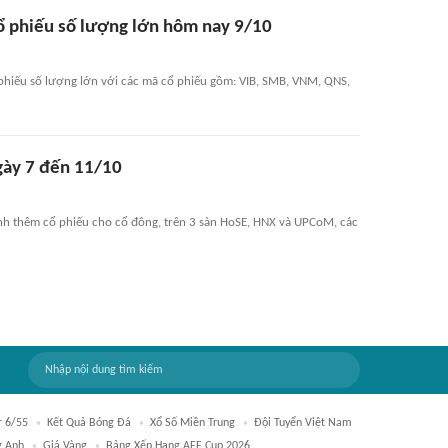
ổ phiếu số lượng lớn hôm nay 9/10
phiếu số lượng lớn với các mã cổ phiếu gồm: VIB, SMB, VNM, QNS,
ngày 7 đến 11/10
nh thêm cổ phiếu cho cổ đông, trên 3 sàn HoSE, HNX và UPCoM, các
r 6/55
Kết Quả Bóng Đá
Xổ Số Miền Trung
Đội Tuyển Việt Nam
g Anh
Giá Vàng
Bảng Xếp Hạng AFF Cup 2026