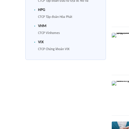
CTCP Tập đoàn Đầu tư Địa ốc No Va
HPG
CTCP Tập đoàn Hòa Phát
VHM
CTCP Vinhomes
VIX
CTCP Chứng khoán VIX