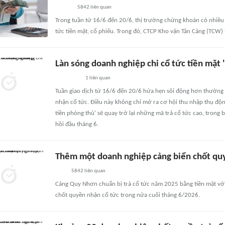
5842
liên quan
Trong tuần từ 16/6 đến 20/6, thị trường chứng khoán có nhiề
tức tiền mặt, cổ phiếu. Trong đó, CTCP Kho vận Tân Cảng (TCW) 
Làn sóng doanh nghiệp chi cổ tức tiền mặt
1
liên quan
Tuần giao dịch từ 16/6 đến 20/6 hứa hẹn sôi động hơn thường l
nhận cổ tức. Điều này không chỉ mở ra cơ hội thu nhập thụ độ
tiền phòng thủ' sẽ quay trở lại những mã trả cổ tức cao, trong
hồi đầu tháng 6.
Thêm một doanh nghiệp cảng biển chốt quy
5842
liên quan
Cảng Quy Nhơn chuẩn bị trả cổ tức năm 2025 bằng tiền mặt với
chốt quyền nhận cổ tức trong nửa cuối tháng 6/2026.