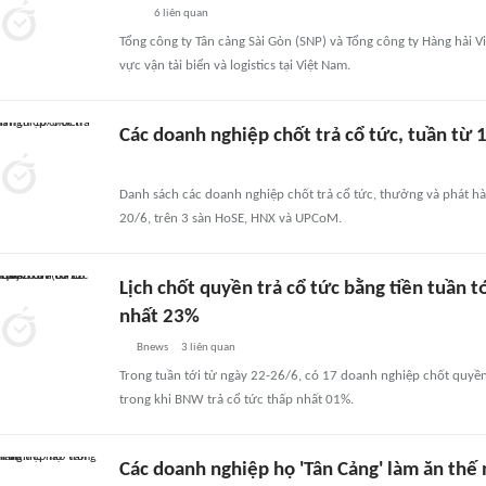
6
liên quan
Tổng công ty Tân cảng Sài Gòn (SNP) và Tổng công ty Hàng hải V
vực vận tải biển và logistics tại Việt Nam.
Các doanh nghiệp chốt trả cổ tức, tuần từ
Danh sách các doanh nghiệp chốt trả cổ tức, thưởng và phát h
20/6, trên 3 sàn HoSE, HNX và UPCoM.
Lịch chốt quyền trả cổ tức bằng tiền tuần t
nhất 23%
Bnews
3
liên quan
Trong tuần tới từ ngày 22-26/6, có 17 doanh nghiệp chốt quyền 
trong khi BNW trả cổ tức thấp nhất 01%.
Các doanh nghiệp họ 'Tân Cảng' làm ăn thế