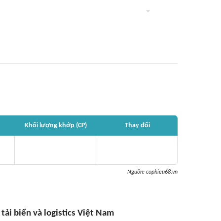
Khối lượng khớp (CP)
Thay đổi
Nguồn:
cophieu68.vn
 tải biển và logistics Việt Nam