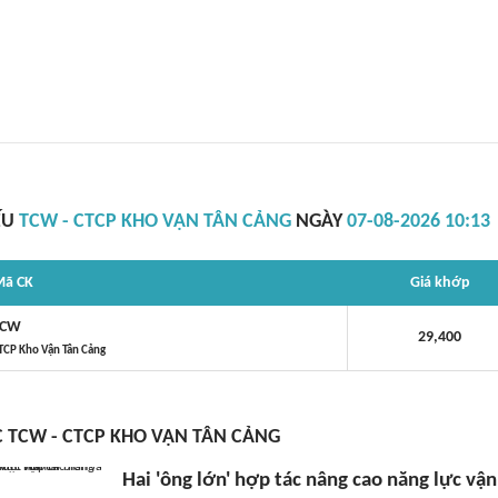
ẾU
TCW - CTCP KHO VẬN TÂN CẢNG
NGÀY
07-08-2026 10:13
ã CK
Giá khớp
TCW
29,400
TCP Kho Vận Tân Cảng
C TCW - CTCP KHO VẬN TÂN CẢNG
Hai 'ông lớn' hợp tác nâng cao năng lực vận