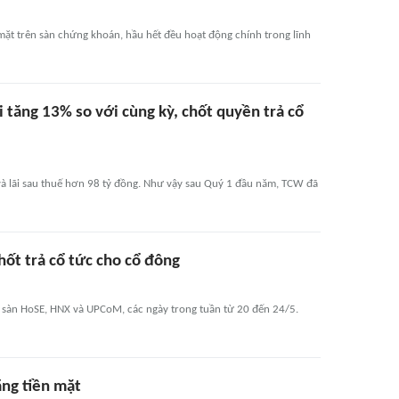
mặt trên sàn chứng khoán, hầu hết đều hoạt động chính trong lĩnh
 tăng 13% so với cùng kỳ, chốt quyền trả cổ
à lãi sau thuế hơn 98 tỷ đồng. Như vậy sau Quý 1 đầu năm, TCW đã
hốt trả cổ tức cho cổ đông
3 sàn HoSE, HNX và UPCoM, các ngày trong tuần từ 20 đến 24/5.
ằng tiền mặt