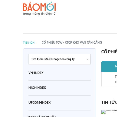
TIỆN ÍCH
CỔ PHIẾU TCW - CTCP KHO VẬN TÂN CẢNG
CỔ PHI
Tìm kiếm Mã CK hoặc tên công ty
M
VN-INDEX
C
HNX-INDEX
TIN TỨ
UPCOM-INDEX