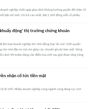
u doanh nghiệp chốt ngày giao dịch không hưởng quyền để nhận cổ
nổi bật với mức chi trả cao nhất, đạt 2.300 đồng mỗi cổ phiếu.
 'khuấy động' thị trường chứng khoán
ệ khi loạt doanh nghiệp lớn nhỏ đồng loạt 'ấn nút' chốt quyền
ng cho nhà đầu tư mà còn giúp các chuyên gia dự báo một 'dòng
 bối cảnh VN-Index đang cần điểm tựa mới sau giai đoạn tăng nóng
ền nhận cổ tức tiền mặt
 tỷ lệ 14%. Nhiều doanh nghiệp cùng ngành cũng đang rục rịch