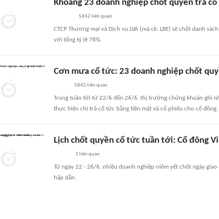
Khoảng 23 doanh nghiệp chốt quyền trả cổ t
5842
liên quan
CTCP Thương mại và Dịch vụ LVA (mã ck: LBE) sẽ chốt danh sác
với tổng tỷ lệ 78%.
Cơn mưa cổ tức: 23 doanh nghiệp chốt quyề
5842
liên quan
Trong tuần tới từ 22/6 đến 26/6, thị trường chứng khoán ghi
thực hiện chi trả cổ tức bằng tiền mặt và cổ phiếu cho cổ đông.
Lịch chốt quyền cổ tức tuần tới: Cổ đông V
3
liên quan
Từ ngày 22 - 26/6, nhiều doanh nghiệp niêm yết chốt ngày giao 
hấp dẫn.