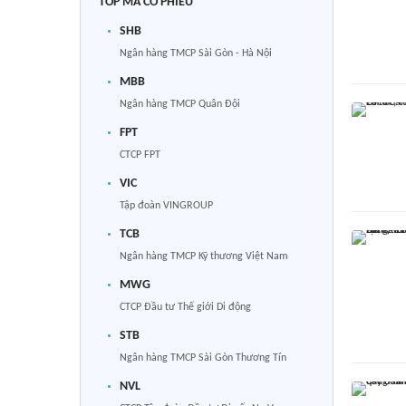
TOP MÃ CỔ PHIẾU
SHB
Ngân hàng TMCP Sài Gòn - Hà Nội
MBB
Ngân hàng TMCP Quân Đội
FPT
CTCP FPT
VIC
Tập đoàn VINGROUP
TCB
Ngân hàng TMCP Kỹ thương Việt Nam
MWG
CTCP Đầu tư Thế giới Di động
STB
Ngân hàng TMCP Sài Gòn Thương Tín
NVL