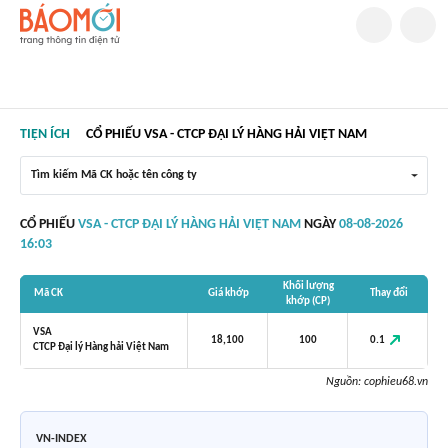
TIỆN ÍCH
CỔ PHIẾU VSA - CTCP ĐẠI LÝ HÀNG HẢI VIỆT NAM
Tìm kiếm Mã CK hoặc tên công ty
CỔ PHIẾU
VSA - CTCP ĐẠI LÝ HÀNG HẢI VIỆT NAM
NGÀY
08-08-2026
16:03
Khối lượng
Mã CK
Giá khớp
Thay đổi
khớp (CP)
VSA
0.1
18,100
100
CTCP Đại lý Hàng hải Việt Nam
Nguồn:
cophieu68.vn
VN-INDEX