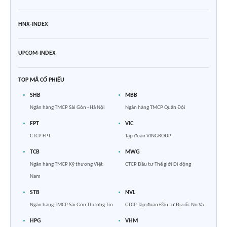
HNX-INDEX
UPCOM-INDEX
TOP MÃ CỔ PHIẾU
SHB
MBB
Ngân hàng TMCP Sài Gòn - Hà Nội
Ngân hàng TMCP Quân Đội
FPT
VIC
CTCP FPT
Tập đoàn VINGROUP
TCB
MWG
Ngân hàng TMCP Kỹ thương Việt
CTCP Đầu tư Thế giới Di động
Nam
STB
NVL
Ngân hàng TMCP Sài Gòn Thương Tín
CTCP Tập đoàn Đầu tư Địa ốc No Va
HPG
VHM