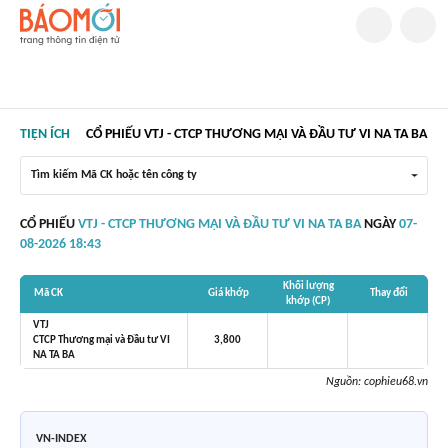
TIỆN ÍCH
CỔ PHIẾU VTJ - CTCP THƯƠNG MẠI VÀ ĐẦU TƯ VI NA TA BA
Tìm kiếm Mã CK hoặc tên công ty
CỔ PHIẾU
VTJ - CTCP THƯƠNG MẠI VÀ ĐẦU TƯ VI NA TA BA
NGÀY
07-
08-2026 18:43
Khối lượng
Mã CK
Giá khớp
Thay đổi
khớp (CP)
VTJ
CTCP Thương mại và Đầu tư VI
3,800
NA TA BA
Nguồn:
cophieu68.vn
VN-INDEX