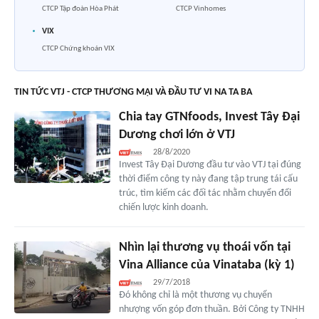
CTCP Tập đoàn Hòa Phát
CTCP Vinhomes
VIX
CTCP Chứng khoán VIX
TIN TỨC VTJ - CTCP THƯƠNG MẠI VÀ ĐẦU TƯ VI NA TA BA
Chia tay GTNfoods, Invest Tây Đại
Dương chơi lớn ở VTJ
28/8/2020
Invest Tây Đại Dương đầu tư vào VTJ tại đúng
thời điểm công ty này đang tập trung tái cấu
trúc, tìm kiếm các đối tác nhằm chuyển đổi
chiến lược kinh doanh.
Nhìn lại thương vụ thoái vốn tại
Vina Alliance của Vinataba (kỳ 1)
29/7/2018
Đó không chỉ là một thương vụ chuyển
nhượng vốn góp đơn thuần. Bởi Công ty TNHH