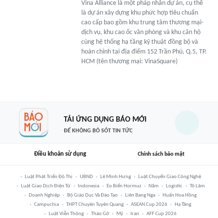
Vina Alliance là một pháp nhân dự án, cụ thể
là dự án xây dựng khu phức hợp tiêu chuẩn
cao cấp bao gồm khu trung tâm thương mại-
dịch vụ, khu cao ốc văn phòng và khu căn hộ
cùng hệ thống hạ tầng kỹ thuật đồng bộ và
hoàn chỉnh tại địa điểm 152 Trần Phú, Q.5, TP.
HCM (tên thương mại: VinaSquare)
TẢI ỨNG DỤNG BÁO MỚI
ĐỂ KHÔNG BỎ SÓT TIN TỨC
Điều khoản sử dụng
Chính sách bảo mật
Luật Phát Triển Đô Thị
UBND
Lê Minh Hưng
Luật Chuyển Giao Công Nghệ
Luật Giao Dịch Điện Tử
Indonesia
Eo Biển Hormuz
Năm
Logistic
Tô Lâm
Doanh Nghiệp
Bộ Giáo Dục Và Đào Tạo
Liên Bang Nga
Huấn Hoa Hồng
Campuchia
THPT Chuyên Tuyên Quang
ASEAN Cup 2026
Hạ Tầng
Luật Viễn Thông
Tháo Gỡ
Mỹ
Iran
AFF Cup 2026