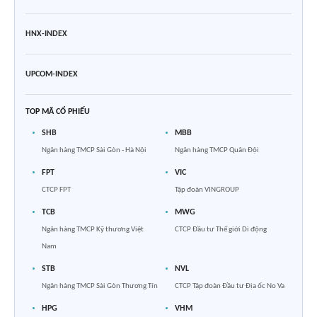
HNX-INDEX
UPCOM-INDEX
TOP MÃ CỔ PHIẾU
SHB
MBB
Ngân hàng TMCP Sài Gòn - Hà Nội
Ngân hàng TMCP Quân Đội
FPT
VIC
CTCP FPT
Tập đoàn VINGROUP
TCB
MWG
Ngân hàng TMCP Kỹ thương Việt
CTCP Đầu tư Thế giới Di động
Nam
STB
NVL
Ngân hàng TMCP Sài Gòn Thương Tín
CTCP Tập đoàn Đầu tư Địa ốc No Va
HPG
VHM