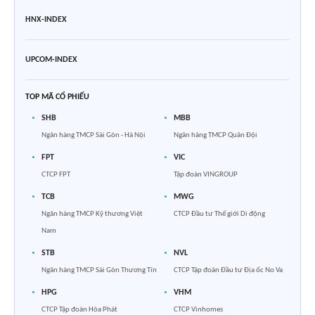
HNX-INDEX
UPCOM-INDEX
TOP MÃ CỔ PHIẾU
SHB
MBB
Ngân hàng TMCP Sài Gòn - Hà Nội
Ngân hàng TMCP Quân Đội
FPT
VIC
CTCP FPT
Tập đoàn VINGROUP
TCB
MWG
Ngân hàng TMCP Kỹ thương Việt
CTCP Đầu tư Thế giới Di động
Nam
STB
NVL
Ngân hàng TMCP Sài Gòn Thương Tín
CTCP Tập đoàn Đầu tư Địa ốc No Va
HPG
VHM
CTCP Tập đoàn Hòa Phát
CTCP Vinhomes