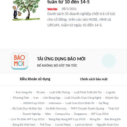
tuần từ 10 đến 14-5
08/5/2021
Danh sách 35 doanh nghiệp chốt trả cổ tức
cho cổ đông, trên các sàn HOSE, HNX và
UPCoM, tuần từ ngày 10 đến 14-5.
TẢI ỨNG DỤNG BÁO MỚI
ĐỂ KHÔNG BỎ SÓT TIN TỨC
Điều khoản sử dụng
Chính sách bảo mật
Kim Sang-Sik
Tô Lâm
Luật Viễn Thông
Luật Phát Triển Đô Thị
Logistic
Phương Tiện
Iran
Liên Bang Nga
Luật Chuyển Giao Công Nghệ
Khánh Sky
ASEAN Cup 2026
Indonesia
Luật Giao Dịch Điện Tử
Hạ Tầng
Bộ Giáo Dục Và Đào Tạo
Eo Biển Hormuz
THPT Chuyên Tuyên Quang
Tháo Gỡ
Doanh Nghiệp
Năm
Campuchia
Singapore
AFF Cup 2026
Lịch Thi Đấu AFF Cup 2026
Bảng Xếp Hạng AFF Cup 2026
Bóng Đá
Báo Bóng Đá
Bóng Đá Việt Nam
Thể Thao
Lionel Messi
Lamine Yamal
Nguyễn Xuân Son