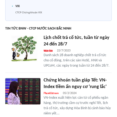
VIX
CTCP Chứng khoán VIX
TIN TỨC BNW - CTCP NƯỚC SẠCH BẮC NINH
Lịch chốt trả cổ tức, tuần từ ngày
24 đến 28/7
22/7/2023
Danh sách 28 doanh nghiệp chốt trả cổ tức
cho cổ đông, trên các sàn HoSE, HNX và
UPCoM, các ngày trong tuần từ 24 đến 28/7.
Chứng khoán tuần giáp Tết: VN-
Index tiềm ẩn nguy cơ 'rung lắc'
05/2/2024
VN-Index xuất hiện lực cản từ cổ phiếu ngân
hàng, thị trường cầm cự trước nghỉ Tết, lịch
trả cổ tức, xây dựng Hòa Bình bị cảnh báo hủy
niêm yết...