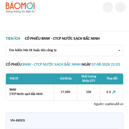
TIỆN ÍCH
CỔ PHIẾU BNW - CTCP NƯỚC SẠCH BẮC NINH
Tìm kiếm Mã CK hoặc tên công ty
CỔ PHIẾU
BNW - CTCP NƯỚC SẠCH BẮC NINH
NGÀY
07-08-2026 21:03
Khối lượng
Mã CK
Giá khớp
Thay đổi
khớp (CP)
BNW
0.4
17,000
100
CTCP Nước sạch Bắc Ninh
Nguồn:
cophieu68.vn
VN-INDEX