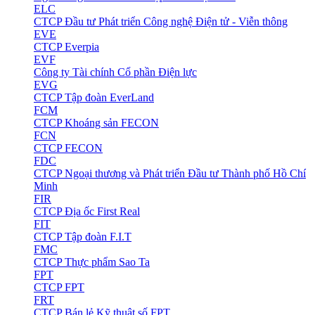
ELC
CTCP Đầu tư Phát triển Công nghệ Điện tử - Viễn thông
EVE
CTCP Everpia
EVF
Công ty Tài chính Cổ phần Điện lực
EVG
CTCP Tập đoàn EverLand
FCM
CTCP Khoáng sản FECON
FCN
CTCP FECON
FDC
CTCP Ngoại thương và Phát triển Đầu tư Thành phố Hồ Chí
Minh
FIR
CTCP Địa ốc First Real
FIT
CTCP Tập đoàn F.I.T
FMC
CTCP Thực phẩm Sao Ta
FPT
CTCP FPT
FRT
CTCP Bán lẻ Kỹ thuật số FPT