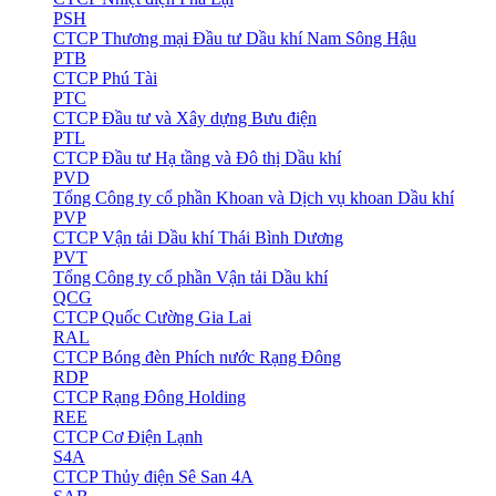
PSH
CTCP Thương mại Đầu tư Dầu khí Nam Sông Hậu
PTB
CTCP Phú Tài
PTC
CTCP Đầu tư và Xây dựng Bưu điện
PTL
CTCP Đầu tư Hạ tầng và Đô thị Dầu khí
PVD
Tổng Công ty cổ phần Khoan và Dịch vụ khoan Dầu khí
PVP
CTCP Vận tải Dầu khí Thái Bình Dương
PVT
Tổng Công ty cổ phần Vận tải Dầu khí
QCG
CTCP Quốc Cường Gia Lai
RAL
CTCP Bóng đèn Phích nước Rạng Đông
RDP
CTCP Rạng Đông Holding
REE
CTCP Cơ Điện Lạnh
S4A
CTCP Thủy điện Sê San 4A