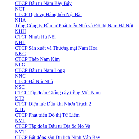
CTCP Đầu tư Năm Bảy Bảy
NCT
CTCP Dịch vụ Hàng hóa Nội Bài
NHA
Tổng Công ty Đầu tư Phát triển Nhà và Đô thị Nam Hà Nội
NHH
CTCP Nhựa Hà Nội
NHT
CTCP Sản xuất và Thương mại Nam Hoa
NKG
CTCP Thép Nam Kim
NLG
CTCP Đầu tư Nam Long
NNC
CTCP Đá Núi Nhỏ
NSC
CTCP Tập đoàn Giống cây trồng Việt Nam
NT2
CTCP Điện lực Dầu khí Nhơn Trạch 2
NTL
CTCP Phát triển Đô thị Từ Liêm
NVL
CTCP Tập đoàn Đầu tư Địa ốc No Va
NVT
CTCP Bất động sản Du lịch Ninh Vân Bay