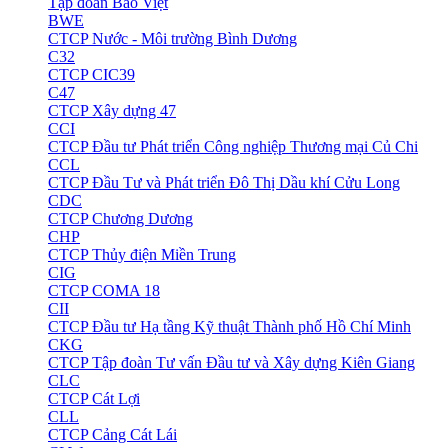
Tập đoàn Bảo Việt
BWE
CTCP Nước - Môi trường Bình Dương
C32
CTCP CIC39
C47
CTCP Xây dựng 47
CCI
CTCP Đầu tư Phát triển Công nghiệp Thương mại Củ Chi
CCL
CTCP Đầu Tư và Phát triển Đô Thị Dầu khí Cửu Long
CDC
CTCP Chương Dương
CHP
CTCP Thủy điện Miền Trung
CIG
CTCP COMA 18
CII
CTCP Đầu tư Hạ tầng Kỹ thuật Thành phố Hồ Chí Minh
CKG
CTCP Tập đoàn Tư vấn Đầu tư và Xây dựng Kiên Giang
CLC
CTCP Cát Lợi
CLL
CTCP Cảng Cát Lái