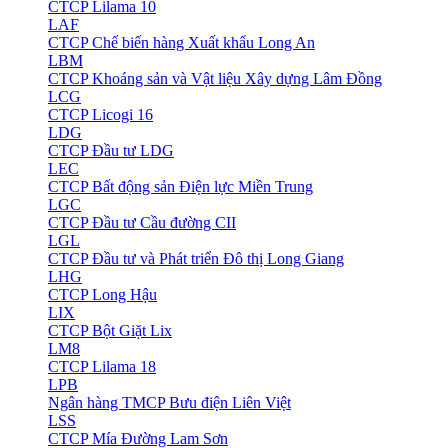
CTCP Lilama 10
LAF
CTCP Chế biến hàng Xuất khẩu Long An
LBM
CTCP Khoáng sản và Vật liệu Xây dựng Lâm Đồng
LCG
CTCP Licogi 16
LDG
CTCP Đầu tư LDG
LEC
CTCP Bất động sản Điện lực Miền Trung
LGC
CTCP Đầu tư Cầu đường CII
LGL
CTCP Đầu tư và Phát triển Đô thị Long Giang
LHG
CTCP Long Hậu
LIX
CTCP Bột Giặt Lix
LM8
CTCP Lilama 18
LPB
Ngân hàng TMCP Bưu điện Liên Việt
LSS
CTCP Mía Đường Lam Sơn