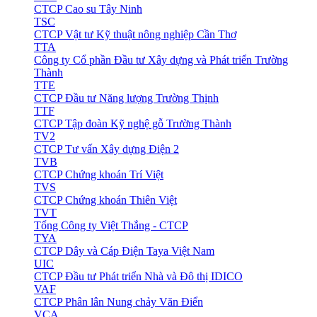
CTCP Cao su Tây Ninh
TSC
CTCP Vật tư Kỹ thuật nông nghiệp Cần Thơ
TTA
Công ty Cổ phần Đầu tư Xây dựng và Phát triển Trường
Thành
TTE
CTCP Đầu tư Năng lượng Trường Thịnh
TTF
CTCP Tập đoàn Kỹ nghệ gỗ Trường Thành
TV2
CTCP Tư vấn Xây dựng Điện 2
TVB
CTCP Chứng khoán Trí Việt
TVS
CTCP Chứng khoán Thiên Việt
TVT
Tổng Công ty Việt Thắng - CTCP
TYA
CTCP Dây và Cáp Điện Taya Việt Nam
UIC
CTCP Đầu tư Phát triển Nhà và Đô thị IDICO
VAF
CTCP Phân lân Nung chảy Văn Điển
VCA