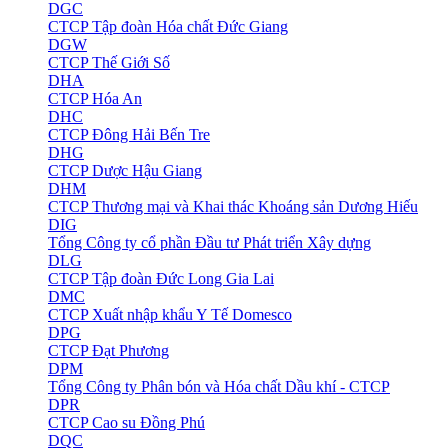
DGC
CTCP Tập đoàn Hóa chất Đức Giang
DGW
CTCP Thế Giới Số
DHA
CTCP Hóa An
DHC
CTCP Đông Hải Bến Tre
DHG
CTCP Dược Hậu Giang
DHM
CTCP Thương mại và Khai thác Khoáng sản Dương Hiếu
DIG
Tổng Công ty cổ phần Đầu tư Phát triển Xây dựng
DLG
CTCP Tập đoàn Đức Long Gia Lai
DMC
CTCP Xuất nhập khẩu Y Tế Domesco
DPG
CTCP Đạt Phương
DPM
Tổng Công ty Phân bón và Hóa chất Dầu khí - CTCP
DPR
CTCP Cao su Đồng Phú
DQC