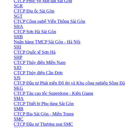
CTCP Phục vụ Mặt đất Sài Gòn
SGR
CTCP Địa ốc Sài Gòn
SGT
CTCP Công nghệ Viễn Thông Sài Gòn
SHA
CTCP Sơn Hà Sài Gòn
SHB
Ngân hàng TMCP Sài Gòn - Hà Nội
SHI
CTCP Quốc tế Sơn Hà
SHP
CTCP Thủy điện Miền Nam
SJD
CTCP Thủy điện Cần Đơn
SJS
CTCP Đầu tư Phát triển Đô thị và Khu công nghiệp Sông Đà
SKG
CTCP Tàu cao tốc Superdong - Kiên Giang
SMA
CTCP Thiết bị Phụ tùng Sài Gòn
SMB
CTCP Bia Sài Gòn - Miền Trung
SMC
CTCP Đầu tư Thương mại SMC