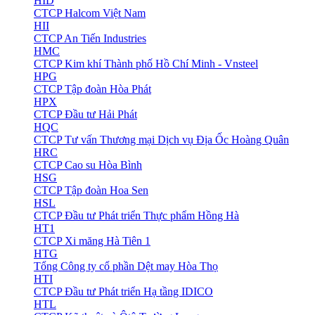
HID
CTCP Halcom Việt Nam
HII
CTCP An Tiến Industries
HMC
CTCP Kim khí Thành phố Hồ Chí Minh - Vnsteel
HPG
CTCP Tập đoàn Hòa Phát
HPX
CTCP Đầu tư Hải Phát
HQC
CTCP Tư vấn Thương mại Dịch vụ Địa Ốc Hoàng Quân
HRC
CTCP Cao su Hòa Bình
HSG
CTCP Tập đoàn Hoa Sen
HSL
CTCP Đầu tư Phát triển Thực phẩm Hồng Hà
HT1
CTCP Xi măng Hà Tiên 1
HTG
Tổng Công ty cổ phần Dệt may Hòa Thọ
HTI
CTCP Đầu tư Phát triển Hạ tầng IDICO
HTL