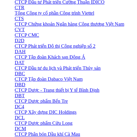
CTCP Đầu tư Phát triển Cường Thuận IDICO
CTR
Tổng Công ty cổ phần Công trình Viettel
CTS
CTCP Chứng khoán Ngân hàng Công thương Việt Nam
CVT
CTCP CMC
D2D
CTCP Phát triển Đô thị Công nghiệp số 2
DAH
CTCP Tập đoàn Khách sạn Đông Á
DAT
CTCP Đầu tư du lịch và Phát triển Thủy sản
DBC
CTCP Tập đoàn Dabaco Việt Nam
DBD
CTCP Dược - Trang thiết bị Y tế Bình Định
DBT
CTCP Dược phẩm Bến Tre
DC4
CTCP Xây dựng DIC Holdings
DCL
CTCP Dược phẩm Cửu Long
DCM
CTCP Phân bón Dầu khí Cà Mau