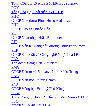
Tổng Công ty cổ phần Bảo hiểm Petrolimex
PGV
Tổng Công ty Phát điện 3 - CTCP
PHC
CTCP Xây dựng Phục Hưng Holdings
PHR
CTCP Cao su Phước Hòa
PIT
CTCP Xuất nhập khẩu Petrolimex
PJT
CTCP Vận tải Xăng dầu đường Thủy Petrolimex
PLP
CTCP Sản xuất và Công nghệ Nhựa Pha Lê
PLX
Tập đoàn Xăng Dầu Việt Nam
PMG
CTCP Đầu tư và Sản xuất Petro Miền Trung
PNC
CTCP Văn hóa Phương Nam
PNJ
CTCP Vàng bạc Đá quý Phú Nhuận
POW
Tổng Công ty Điện lực Dầu khí Việt Nam - CTCP
PPC
CTCP Nhiệt điện Phả Lại