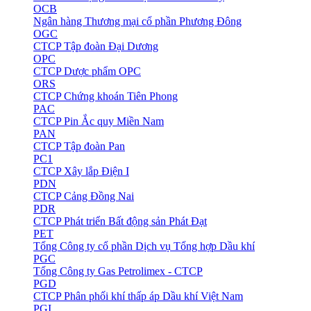
OCB
Ngân hàng Thương mại cổ phần Phương Đông
OGC
CTCP Tập đoàn Đại Dương
OPC
CTCP Dược phẩm OPC
ORS
CTCP Chứng khoán Tiên Phong
PAC
CTCP Pin Ắc quy Miền Nam
PAN
CTCP Tập đoàn Pan
PC1
CTCP Xây lắp Điện I
PDN
CTCP Cảng Đồng Nai
PDR
CTCP Phát triển Bất động sản Phát Đạt
PET
Tổng Công ty cổ phần Dịch vụ Tổng hợp Dầu khí
PGC
Tổng Công ty Gas Petrolimex - CTCP
PGD
CTCP Phân phối khí thấp áp Dầu khí Việt Nam
PGI