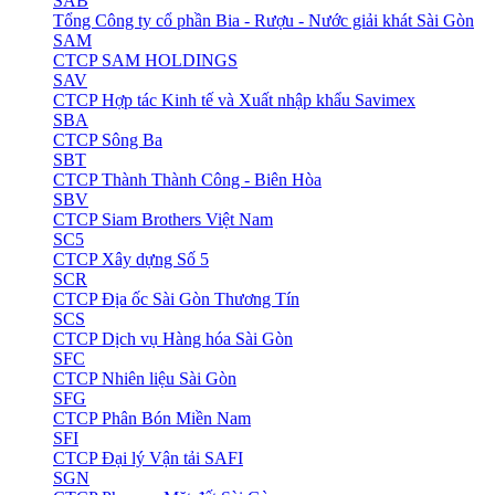
SAB
Tổng Công ty cổ phần Bia - Rượu - Nước giải khát Sài Gòn
SAM
CTCP SAM HOLDINGS
SAV
CTCP Hợp tác Kinh tế và Xuất nhập khẩu Savimex
SBA
CTCP Sông Ba
SBT
CTCP Thành Thành Công - Biên Hòa
SBV
CTCP Siam Brothers Việt Nam
SC5
CTCP Xây dựng Số 5
SCR
CTCP Địa ốc Sài Gòn Thương Tín
SCS
CTCP Dịch vụ Hàng hóa Sài Gòn
SFC
CTCP Nhiên liệu Sài Gòn
SFG
CTCP Phân Bón Miền Nam
SFI
CTCP Đại lý Vận tải SAFI
SGN