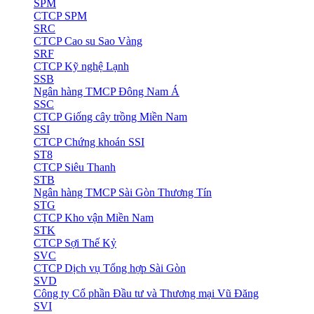
SPM
CTCP SPM
SRC
CTCP Cao su Sao Vàng
SRF
CTCP Kỹ nghệ Lạnh
SSB
Ngân hàng TMCP Đông Nam Á
SSC
CTCP Giống cây trồng Miền Nam
SSI
CTCP Chứng khoán SSI
ST8
CTCP Siêu Thanh
STB
Ngân hàng TMCP Sài Gòn Thương Tín
STG
CTCP Kho vận Miền Nam
STK
CTCP Sợi Thế Kỷ
SVC
CTCP Dịch vụ Tổng hợp Sài Gòn
SVD
Công ty Cổ phần Đầu tư và Thương mại Vũ Đăng
SVI