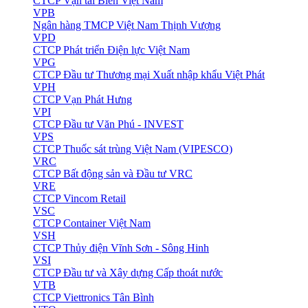
CTCP Vận tải Biển Việt Nam
VPB
Ngân hàng TMCP Việt Nam Thịnh Vượng
VPD
CTCP Phát triển Điện lực Việt Nam
VPG
CTCP Đầu tư Thương mại Xuất nhập khẩu Việt Phát
VPH
CTCP Vạn Phát Hưng
VPI
CTCP Đầu tư Văn Phú - INVEST
VPS
CTCP Thuốc sát trùng Việt Nam (VIPESCO)
VRC
CTCP Bất động sản và Đầu tư VRC
VRE
CTCP Vincom Retail
VSC
CTCP Container Việt Nam
VSH
CTCP Thủy điện Vĩnh Sơn - Sông Hinh
VSI
CTCP Đầu tư và Xây dựng Cấp thoát nước
VTB
CTCP Viettronics Tân Bình