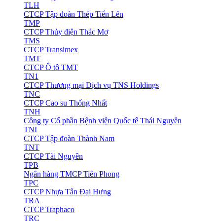
TLH
CTCP Tập đoàn Thép Tiến Lên
TMP
CTCP Thủy điện Thác Mơ
TMS
CTCP Transimex
TMT
CTCP Ô tô TMT
TN1
CTCP Thương mại Dịch vụ TNS Holdings
TNC
CTCP Cao su Thống Nhất
TNH
Công ty Cổ phần Bệnh viện Quốc tế Thái Nguyên
TNI
CTCP Tập đoàn Thành Nam
TNT
CTCP Tài Nguyên
TPB
Ngân hàng TMCP Tiên Phong
TPC
CTCP Nhựa Tân Đại Hưng
TRA
CTCP Traphaco
TRC