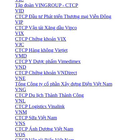
Tập đoàn VINGROUP - CTCP
VID
CTCP Đầu tư Phát triển Thương mại Viễn Đông
VIP
CTCP Vận tải Xăng dầu Vipco
VIX
CTCP Chứng khoán VIX
VJC
CTCP Hàng không Vietjet
VMD
CTCP Y Dược phẩm Vimedimex
VND
CTCP Chứng khoán VNDirect
VNE
Tổng Công ty cổ phần Xây dựng Điện Việt Nam
VNG
CTCP Du lịch Thành Thành Công
VNL
CTCP Logistics Vinalink
VNM
CTCP Sữa Việt Nam
VNS
CTCP Ánh Dương Việt Nam
VOS