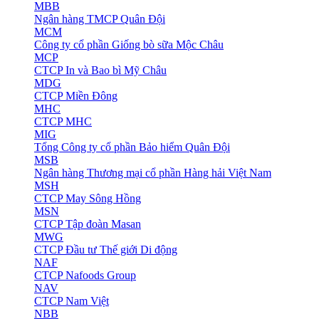
MBB
Ngân hàng TMCP Quân Đội
MCM
Công ty cổ phần Giống bò sữa Mộc Châu
MCP
CTCP In và Bao bì Mỹ Châu
MDG
CTCP Miền Đông
MHC
CTCP MHC
MIG
Tổng Công ty cổ phần Bảo hiểm Quân Đội
MSB
Ngân hàng Thương mại cổ phần Hàng hải Việt Nam
MSH
CTCP May Sông Hồng
MSN
CTCP Tập đoàn Masan
MWG
CTCP Đầu tư Thế giới Di động
NAF
CTCP Nafoods Group
NAV
CTCP Nam Việt
NBB