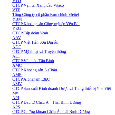
VTO
CTCP Vận tải Xăng dầu Vitaco
VTP
Tổng Công ty cổ phần Bưu chính Viettel
YBM
CTCP Khoáng sản Công nghiệp Yên Bái
YEG
CTCP Tập đoàn Yeah1
AAV
CTCP Việt Tiên Sơn Địa ốc
ADC
CTCP Mỹ thuật và Truyền thông
ALT
CTCP Văn hóa Tân Bình
AMC
CTCP Khoáng sản Á Châu
AME
CTCP Alphanam E&C
AMV
CTCP Sản xuất Kinh doanh Dược và Trang thiết bị Y tế Việt
Mỹ
API
CTCP Đầu tư Châu Á - Thái Bình Dương
APS
CTCP Chứng khoán Châu Á Thái Bình Dương