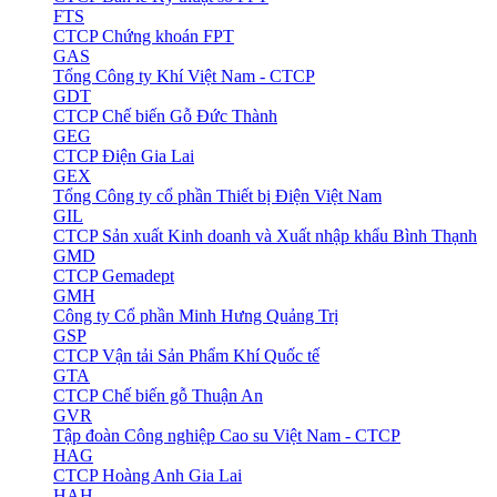
FTS
CTCP Chứng khoán FPT
GAS
Tổng Công ty Khí Việt Nam - CTCP
GDT
CTCP Chế biến Gỗ Đức Thành
GEG
CTCP Điện Gia Lai
GEX
Tổng Công ty cổ phần Thiết bị Điện Việt Nam
GIL
CTCP Sản xuất Kinh doanh và Xuất nhập khẩu Bình Thạnh
GMD
CTCP Gemadept
GMH
Công ty Cổ phần Minh Hưng Quảng Trị
GSP
CTCP Vận tải Sản Phẩm Khí Quốc tế
GTA
CTCP Chế biến gỗ Thuận An
GVR
Tập đoàn Công nghiệp Cao su Việt Nam - CTCP
HAG
CTCP Hoàng Anh Gia Lai
HAH