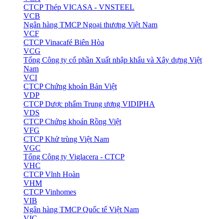
CTCP Thép VICASA - VNSTEEL
VCB
Ngân hàng TMCP Ngoại thương Việt Nam
VCF
CTCP Vinacafé Biên Hòa
VCG
Tổng Công ty cổ phần Xuất nhập khẩu và Xây dựng Việt
Nam
VCI
CTCP Chứng khoán Bản Việt
VDP
CTCP Dược phẩm Trung ương VIDIPHA
VDS
CTCP Chứng khoán Rồng Việt
VFG
CTCP Khử trùng Việt Nam
VGC
Tổng Công ty Viglacera - CTCP
VHC
CTCP Vĩnh Hoàn
VHM
CTCP Vinhomes
VIB
Ngân hàng TMCP Quốc tế Việt Nam
VIC