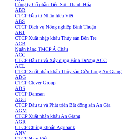
Công ty Cổ phần Tiên Sơn Thanh Hóa
ABR
CTCP Đầu tư Nhãn hiệu Việt
ABS
CTCP Dịch vụ Nông nghiệp Bình Thuận
ABT
CTCP Xuất nhập khẩu Thủy sản Bến Tre
ACB
Ngân hàng TMCP Á Châu
ACC
CTCP Đầu tư và Xây dựng Bình Dương ACC
ACL
CTCP Xuất nhập khẩu Thủy sản Cửu Long An Giang
ADG
CTCP Clever Group
ADS
CTCP Damsan
AGG
CTCP Đầu tư và Phát triển Bất động sản An Gia
AGM
CTCP Xuất nhập khẩu An Giang
AGR
CTCP Chứng khoán Agribank
ANV
CTCP Nam Việt