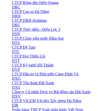
CTCP Bóng đèn Điện Quang
DRC
CTCP Cao su Đà Nẵng
DRH
CTCP DRH Holdings
DRL
CTCP Thủy điện - Điện Lực 3
DSN
CTCP Công viên nước Đầm Sen
DTA
CTCP Đệ Tam
DTL
CTCP Đại Thiên Lộc
DTT
CTCP Kỹ nghệ Đô Thành
DVP
CTCP Đầu tư và Phát triển Cảng Đình Vũ
DXG
CTCP Tập đoàn Đất Xanh
DXS
Công ty Cổ phần Dịch vụ Bất động sản Đất Xanh
DXV
CTCP VICEM Vật liệu Xây dựng Đà Nẵng
EIB
Ngân hàng TMCP Xuất nhập khẩu Việt Nam