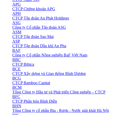
APG
CTCP Chứng khoán APG
APH
CTCP Tập đoàn An Phát Holdings
ASG
Công ty Cổ phần Tập đoàn ASG
ASM
CTCP Tập đoàn Sao Mai
ASP
CTCP Tập đoàn Dầu khí An Pha
BAF
Công ty Cổ phần Nông nghiệp BaF Việt Nam
BBC
CTCP Bibica
BCE
CTCP Xây dựng và Giao thông Bình Dương
BCG
CTCP Bamboo Capital
BCM
Tổng Công ty Đầu tư và Phát triển Công nghiệp – CTCP
BFC
CTCP Phân bón Bình Điền
BHN
Tổng Công ty cổ phần Bia - Rượu - Nước giải khát Hà Nội