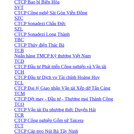
CTCP Bao bì Biên Hòa
SVT
CTCP Công nghệ Sài Gòn Viễn Đông
SZC
CTCP Sonadezi Châu Đức
SZL
CTCP Sonadezi Long Thành
TBC
CTCP Thủy điện Thác Bà
TCB
Ngân hàng TMCP Kỹ thương Việt Nam
TCD
CTCP Đầu tư Phát triển Công nghiệp và Vận tải
TCH
CTCP Đầu tư Dịch vụ Tài chính Hoàng Huy
TCL
CTCP Đại lý Giao nhận Vận tải Xếp dỡ Tân Cảng
TCM
CTCP Dệt may - Đầu tư - Thương mại Thành Công
TCO
CTCP Vận tải Đa phương thức Duyên Hải
TCR
CTCP Công nghiệp Gốm sứ Taicera
TCT
CTCP Cáp treo Núi Bà Tây Ninh