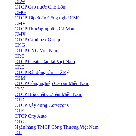
CLW
CTCP Cấp nước Chợ Lớn
CMG
CTCP Tập đoàn Công nghệ CMC
CMV
CTCP Thương nghiệp Cà Mau
CMX
CTCP Camimex Group
CNG
CTCP CNG Việt Nam
CRC
CTCP Create Capital Việt Nam
CRE
CTCP Bất động sản Thế Kỷ
CSM
CTCP Công nghiệp Cao su Miền Nam
CSV
CTCP Hóa chất Cơ bản Miền Nam
CTD
CTCP Xây dựng Coteccons
CTF
CTCP City Auto
CTG
Ngân hàng TMCP Công Thương Việt Nam
CTI