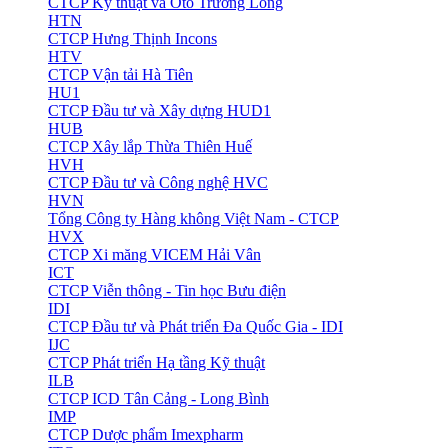
CTCP Kỹ thuật và Ôtô Trường Long
HTN
CTCP Hưng Thịnh Incons
HTV
CTCP Vận tải Hà Tiên
HU1
CTCP Đầu tư và Xây dựng HUD1
HUB
CTCP Xây lắp Thừa Thiên Huế
HVH
CTCP Đầu tư và Công nghệ HVC
HVN
Tổng Công ty Hàng không Việt Nam - CTCP
HVX
CTCP Xi măng VICEM Hải Vân
ICT
CTCP Viễn thông - Tin học Bưu điện
IDI
CTCP Đầu tư và Phát triển Đa Quốc Gia - IDI
IJC
CTCP Phát triển Hạ tầng Kỹ thuật
ILB
CTCP ICD Tân Cảng - Long Bình
IMP
CTCP Dược phẩm Imexpharm