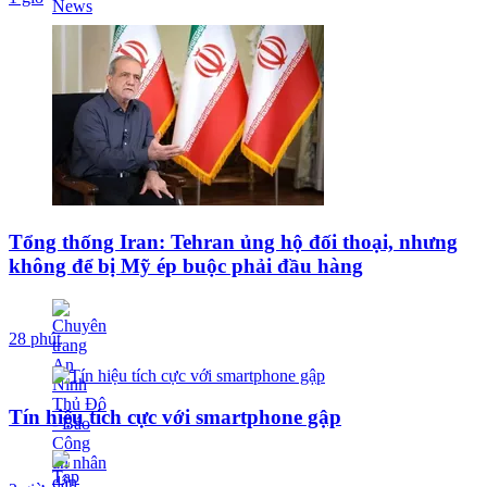
Tổng thống Iran: Tehran ủng hộ đối thoại, nhưng
không để bị Mỹ ép buộc phải đầu hàng
28 phút
Tín hiệu tích cực với smartphone gập