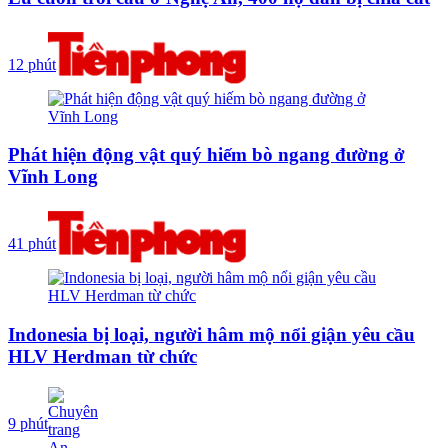
12 phút
Phát hiện động vật quý hiếm bò ngang đường ở
Vĩnh Long
41 phút
Indonesia bị loại, người hâm mộ nổi giận yêu cầu
HLV Herdman từ chức
9 phút