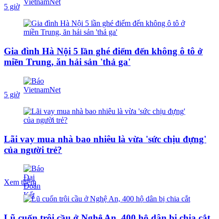
5 giờ
Gia đình Hà Nội 5 lần ghé điểm đến không ô tô ở
miền Trung, ăn hải sản 'thả ga'
5 giờ
Lãi vay mua nhà bao nhiêu là vừa 'sức chịu đựng'
của người trẻ?
Xem thêm
Lũ cuốn trôi cầu ở Nghệ An, 400 hộ dân bị chia cắt