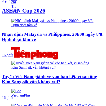
2 giờ
ASEAN Cup 2026
Nhận định Malaysia vs Philippines, 20h00 ngày 8/8:
Định đoạt tấm vé
16 phút
Tuyển Việt Nam giành vé vào bán kết, vì sao ông
Kim Sang-sik vẫn không vui?
16 phút