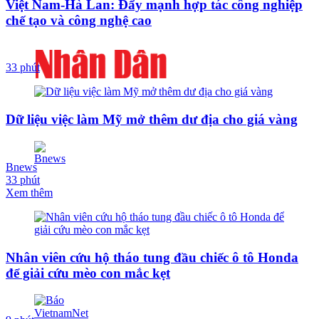
Việt Nam-Hà Lan: Đẩy mạnh hợp tác công nghiệp
chế tạo và công nghệ cao
33 phút
Dữ liệu việc làm Mỹ mở thêm dư địa cho giá vàng
Bnews
33 phút
Xem thêm
Nhân viên cứu hộ tháo tung đầu chiếc ô tô Honda
để giải cứu mèo con mắc kẹt