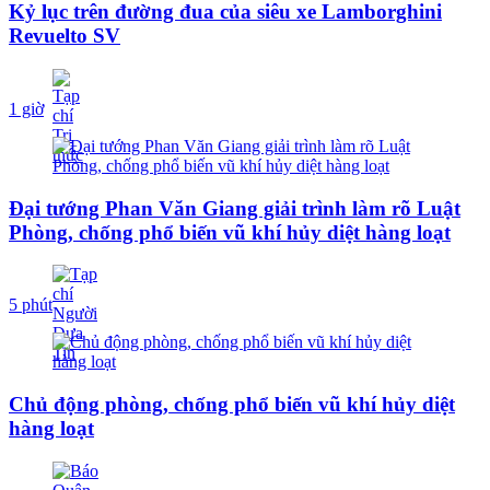
Kỷ lục trên đường đua của siêu xe Lamborghini
Revuelto SV
1 giờ
Đại tướng Phan Văn Giang giải trình làm rõ Luật
Phòng, chống phổ biến vũ khí hủy diệt hàng loạt
5 phút
Chủ động phòng, chống phổ biến vũ khí hủy diệt
hàng loạt