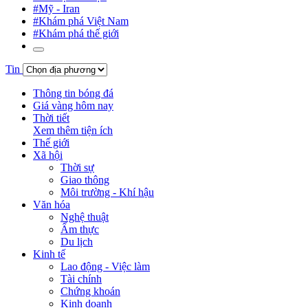
#Mỹ - Iran
#Khám phá Việt Nam
#Khám phá thế giới
Tin
Thông tin bóng đá
Giá vàng hôm nay
Thời tiết
Xem thêm tiện ích
Thế giới
Xã hội
Thời sự
Giao thông
Môi trường - Khí hậu
Văn hóa
Nghệ thuật
Ẩm thực
Du lịch
Kinh tế
Lao động - Việc làm
Tài chính
Chứng khoán
Kinh doanh