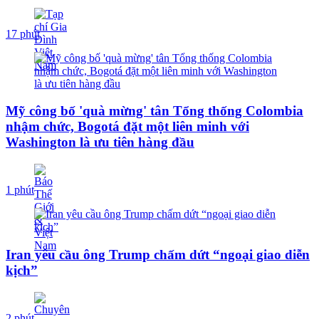
17 phút
Mỹ công bố 'quà mừng' tân Tổng thống Colombia
nhậm chức, Bogotá đặt một liên minh với
Washington là ưu tiên hàng đầu
1 phút
Iran yêu cầu ông Trump chấm dứt “ngoại giao diễn
kịch”
2 phút