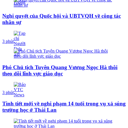
Nghị quyết của Quốc hội và UBTVQH về công tác
nhân sự
3 phút
Phó Chủ tịch Tuyên Quang Vương Ngọc Hà thôi
theo dõi lĩnh vực giáo dục
3 phút
Tình tiết mới về nghi phạm 14 tuổi trong vụ xả súng
trường học ở Thái Lan