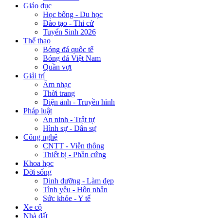
Giáo dục
Học bổng - Du học
Đào tạo - Thi cử
Tuyển Sinh 2026
Thể thao
Bóng đá quốc tế
Bóng đá Việt Nam
Quần vợt
Giải trí
Âm nhạc
Thời trang
Điện ảnh - Truyền hình
Pháp luật
An ninh - Trật tự
Hình sự - Dân sự
Công nghệ
CNTT - Viễn thông
Thiết bị - Phần cứng
Khoa học
Đời sống
Dinh dưỡng - Làm đẹp
Tình yêu - Hôn nhân
Sức khỏe - Y tế
Xe cộ
Nhà đất