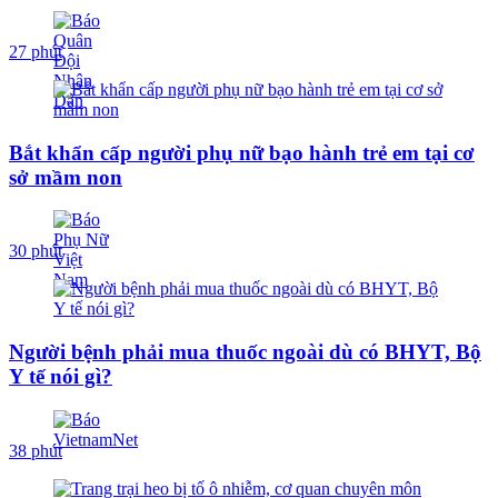
27 phút
Bắt khẩn cấp người phụ nữ bạo hành trẻ em tại cơ
sở mầm non
30 phút
Người bệnh phải mua thuốc ngoài dù có BHYT, Bộ
Y tế nói gì?
38 phút