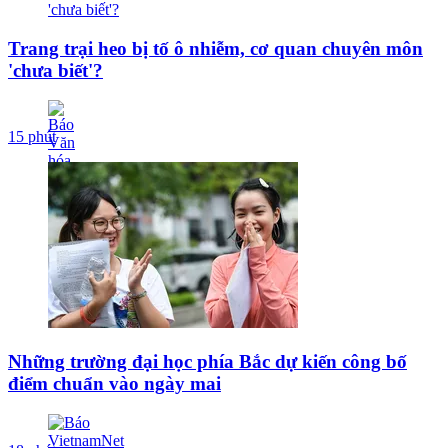
Trang trại heo bị tố ô nhiễm, cơ quan chuyên môn
'chưa biết'?
15 phút
Những trường đại học phía Bắc dự kiến công bố
điểm chuẩn vào ngày mai