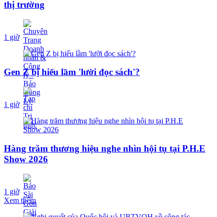
thị trường
1 giờ
Gen Z bị hiểu lầm 'lười đọc sách'?
1 giờ
Hàng trăm thương hiệu nghe nhìn hội tụ tại P.H.E
Show 2026
1 giờ
Xem thêm