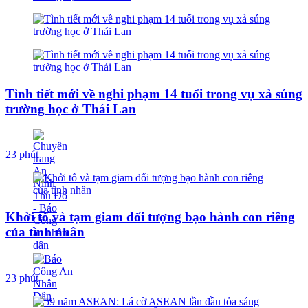
Tình tiết mới về nghi phạm 14 tuổi trong vụ xả súng
trường học ở Thái Lan
23 phút
Khởi tố và tạm giam đối tượng bạo hành con riêng
của tình nhân
23 phút