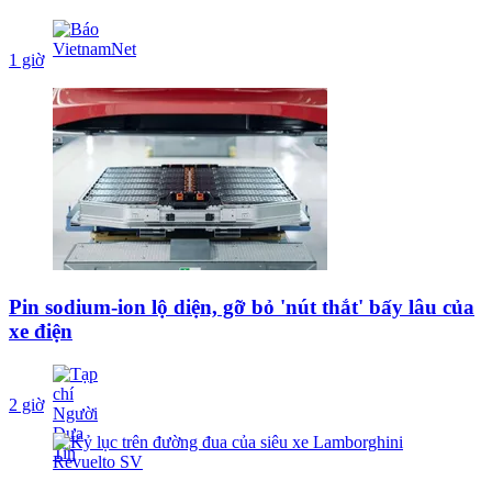
1 giờ
Pin sodium-ion lộ diện, gỡ bỏ 'nút thắt' bấy lâu của
xe điện
2 giờ