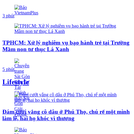
3 phút
TPHCM: Xử lý nghiêm vụ bạo hành trẻ tại Trường
Mầm non tư thục Lá Xanh
5 phút
Lifestyle
Đám cưới vắng cô dâu ở Phú Thọ, chú rể một mình
làm lễ, hai họ khóc vì thương