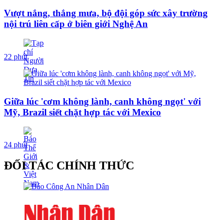
Vượt nắng, thắng mưa, bộ đội góp sức xây trường
nội trú liên cấp ở biên giới Nghệ An
22 phút
Giữa lúc 'cơm không lành, canh không ngọt' với
Mỹ, Brazil siết chặt hợp tác với Mexico
24 phút
ĐỐI TÁC CHÍNH THỨC