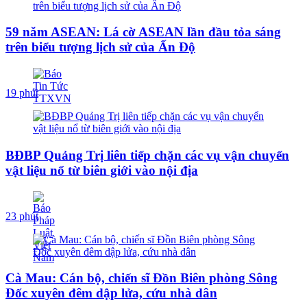
59 năm ASEAN: Lá cờ ASEAN lần đầu tỏa sáng
trên biểu tượng lịch sử của Ấn Độ
19 phút
BĐBP Quảng Trị liên tiếp chặn các vụ vận chuyển
vật liệu nổ từ biên giới vào nội địa
23 phút
Cà Mau: Cán bộ, chiến sĩ Đồn Biên phòng Sông
Đốc xuyên đêm dập lửa, cứu nhà dân