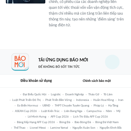
chỉnh, cổ phiếu của các doanh nghiệp liên
quan tới việc thoái vốn vẫn vận động tích cực,
thậm chí nhiều mã còn tăng trần liên tiếp sau
thông tin này, tạo nên những 'điểm sáng' trên
bảng điện tử.
TẢI ỨNG DỤNG BÁO MỚI
ĐỂ KHÔNG BỎ SÓT TIN TỨC
Điều khoản sử dụng
Chính sách bảo mật
Đại Biểu Quốc Hội
Logistic
Doanh Nghiệp
Tháo Gỡ
Tô Lâm
Luật Phát Triển Đô Thị
Phát Triển Bền Vững
Indonesia
Huấn Hoa Hồng
Iran
Eo Biển Hormuz
UBND
THPT Chuyên Tuyên Quang
Pháp Lý
Hạ Tầng
ASEAN Cup 2026
Luật Kiến Trúc
Liên Bang Nga
Campuchia
Năm
Mỹ
Lê Minh Hưng
AFF Cup 2026
Lịch Thi Đấu AFF Cup 2026
Bảng Xếp Hạng AFF Cup 2026
Bóng Đá
Báo Bóng Đá
Bóng Đá Việt Nam
Thể Thao
Lionel Messi
Lamine Yamal
Nguyễn Xuân Son
Nguyễn Đình Bắc