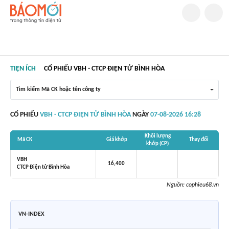
TIỆN ÍCH
CỔ PHIẾU VBH - CTCP ĐIỆN TỬ BÌNH HÒA
Tìm kiếm Mã CK hoặc tên công ty
CỔ PHIẾU
VBH - CTCP ĐIỆN TỬ BÌNH HÒA
NGÀY
07-08-2026 16:28
Khối lượng
Mã CK
Giá khớp
Thay đổi
khớp (CP)
VBH
16,400
CTCP Điện tử Bình Hòa
Nguồn:
cophieu68.vn
VN-INDEX