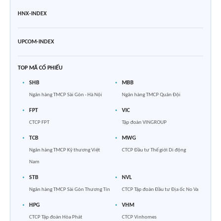
HNX-INDEX
UPCOM-INDEX
TOP MÃ CỔ PHIẾU
SHB
MBB
Ngân hàng TMCP Sài Gòn - Hà Nội
Ngân hàng TMCP Quân Đội
FPT
VIC
CTCP FPT
Tập đoàn VINGROUP
TCB
MWG
Ngân hàng TMCP Kỹ thương Việt
CTCP Đầu tư Thế giới Di động
Nam
STB
NVL
Ngân hàng TMCP Sài Gòn Thương Tín
CTCP Tập đoàn Đầu tư Địa ốc No Va
HPG
VHM
CTCP Tập đoàn Hòa Phát
CTCP Vinhomes