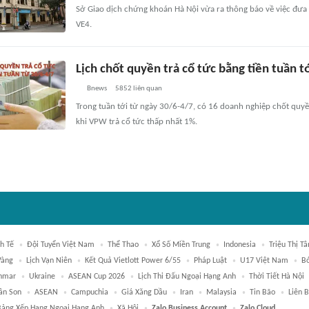
Sở Giao dịch chứng khoán Hà Nội vừa ra thông báo về việc đưa
VE4.
Lịch chốt quyền trả cổ tức bằng tiền tuần t
Bnews
5852
liên quan
Trong tuần tới từ ngày 30/6-4/7, có 16 doanh nghiệp chốt quyền
khi VPW trả cổ tức thấp nhất 1%.
h Tế
Đội Tuyển Việt Nam
Thể Thao
Xổ Số Miền Trung
Indonesia
Triệu Thị T
Vàng
Lịch Vạn Niên
Kết Quả Vietlott Power 6/55
Pháp Luật
U17 Việt Nam
B
nmar
Ukraine
ASEAN Cup 2026
Lịch Thi Đấu Ngoại Hạng Anh
Thời Tiết Hà Nội
ân Son
ASEAN
Campuchia
Giá Xăng Dầu
Iran
Malaysia
Tin Bão
Liên 
Bảng Xếp Hạng Ngoại Hạng Anh
Xã Hội
Zalo Business Account
Zalo Cloud