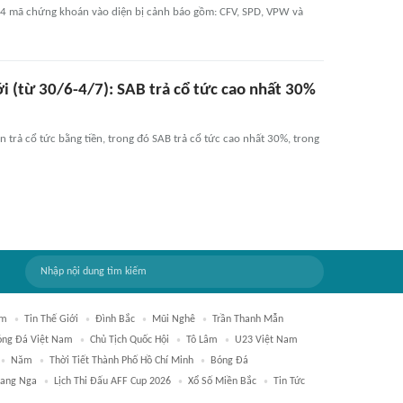
 4 mã chứng khoán vào diện bị cảnh báo gồm: CFV, SPD, VPW và
ới (từ 30/6-4/7): SAB trả cổ tức cao nhất 30%
 trả cổ tức bằng tiền, trong đó SAB trả cổ tức cao nhất 30%, trong
âm
Tin Thế Giới
Đình Bắc
Mũi Nghê
Trần Thanh Mẫn
óng Đá Việt Nam
Chủ Tịch Quốc Hội
Tô Lâm
U23 Việt Nam
Năm
Thời Tiết Thành Phố Hồ Chí Minh
Bóng Đá
Bang Nga
Lịch Thi Đấu AFF Cup 2026
Xổ Số Miền Bắc
Tin Tức