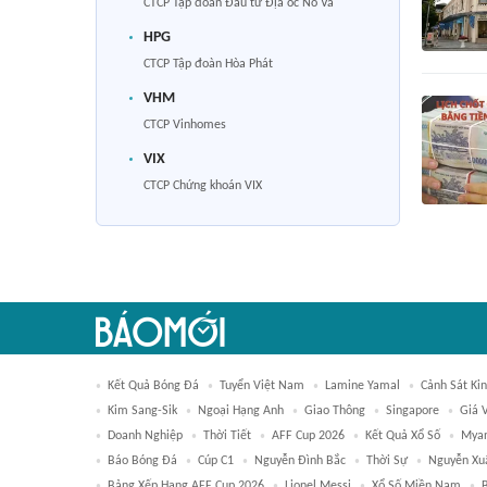
CTCP Tập đoàn Đầu tư Địa ốc No Va
HPG
CTCP Tập đoàn Hòa Phát
VHM
CTCP Vinhomes
VIX
CTCP Chứng khoán VIX
Kết Quả Bóng Đá
Tuyển Việt Nam
Lamine Yamal
Cảnh Sát Kin
Kim Sang-Sik
Ngoại Hạng Anh
Giao Thông
Singapore
Giá 
Doanh Nghiệp
Thời Tiết
AFF Cup 2026
Kết Quả Xổ Số
Mya
Báo Bóng Đá
Cúp C1
Nguyễn Đình Bắc
Thời Sự
Nguyễn Xu
Bảng Xếp Hạng AFF Cup 2026
Lionel Messi
Xổ Số Miền Nam