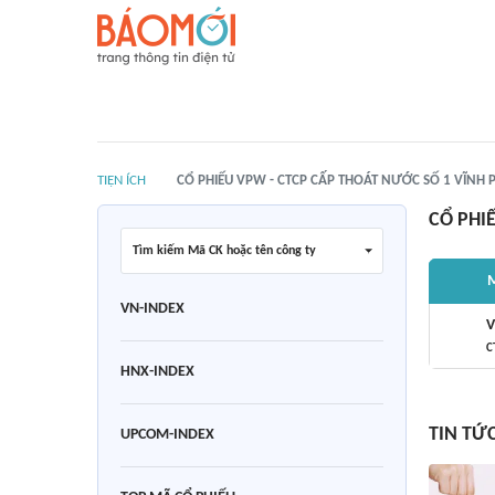
TIỆN ÍCH
CỔ PHIẾU VPW - CTCP CẤP THOÁT NƯỚC SỐ 1 VĨNH 
CỔ PHI
Tìm kiếm Mã CK hoặc tên công ty
M
VN-INDEX
C
HNX-INDEX
TIN TỨ
UPCOM-INDEX