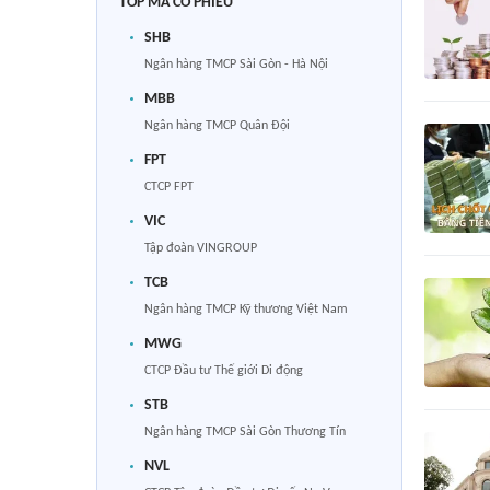
TOP MÃ CỔ PHIẾU
SHB
Ngân hàng TMCP Sài Gòn - Hà Nội
MBB
Ngân hàng TMCP Quân Đội
FPT
CTCP FPT
VIC
Tập đoàn VINGROUP
TCB
Ngân hàng TMCP Kỹ thương Việt Nam
MWG
CTCP Đầu tư Thế giới Di động
STB
Ngân hàng TMCP Sài Gòn Thương Tín
NVL