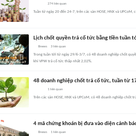
274
liên quan
Tuần từ ngày 20 đến 24-7, trên các sàn HOSE, HNX và UPCoM, c
Lịch chốt quyền trả cổ tức bằng tiền tuần 
Bnews
3
liên quan
Trong tuần tới từ ngày 29/6-3/7, có 48 doanh nghiệp chốt quyề
khi VPW trả cổ tức thấp nhất 2,02%.
48 doanh nghiệp chốt trả cổ tức, tuần từ 1
1
liên quan
Trên các sàn HOSE, HNX và UPCoM, có 48 doanh nghiệp chốt trả
4 mã chứng khoán bị đưa vào diện cảnh bá
Bnews
1
liên quan