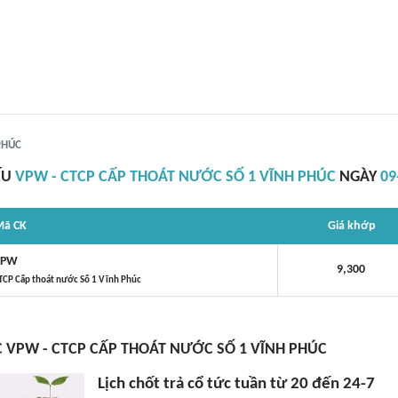
PHÚC
ẾU
VPW - CTCP CẤP THOÁT NƯỚC SỐ 1 VĨNH PHÚC
NGÀY
09
ã CK
Giá khớp
VPW
9,300
TCP Cấp thoát nước Số 1 Vĩnh Phúc
C VPW - CTCP CẤP THOÁT NƯỚC SỐ 1 VĨNH PHÚC
Lịch chốt trả cổ tức tuần từ 20 đến 24-7