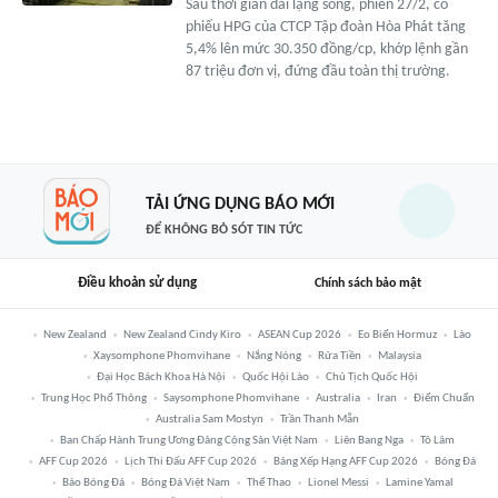
Sau thời gian dài lặng sóng, phiên 27/2, cổ
phiếu HPG của CTCP Tập đoàn Hòa Phát tăng
5,4% lên mức 30.350 đồng/cp, khớp lệnh gần
87 triệu đơn vị, đứng đầu toàn thị trường.
TẢI ỨNG DỤNG BÁO MỚI
ĐỂ KHÔNG BỎ SÓT TIN TỨC
Điều khoản sử dụng
Chính sách bảo mật
New Zealand
New Zealand Cindy Kiro
ASEAN Cup 2026
Eo Biển Hormuz
Lào
Xaysomphone Phomvihane
Nắng Nóng
Rửa Tiền
Malaysia
Đại Học Bách Khoa Hà Nội
Quốc Hội Lào
Chủ Tịch Quốc Hội
Trung Học Phổ Thông
Saysomphone Phomvihane
Australia
Iran
Điểm Chuẩn
Australia Sam Mostyn
Trần Thanh Mẫn
Ban Chấp Hành Trung Ương Đảng Cộng Sản Việt Nam
Liên Bang Nga
Tô Lâm
AFF Cup 2026
Lịch Thi Đấu AFF Cup 2026
Bảng Xếp Hạng AFF Cup 2026
Bóng Đá
Báo Bóng Đá
Bóng Đá Việt Nam
Thể Thao
Lionel Messi
Lamine Yamal