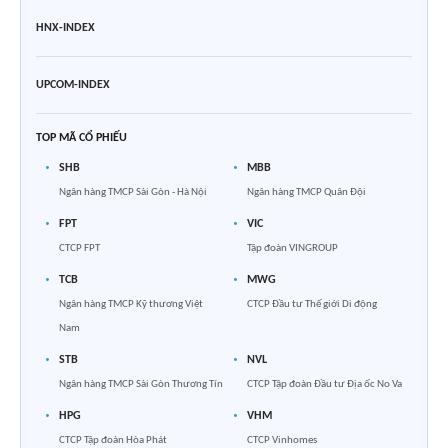
HNX-INDEX
UPCOM-INDEX
TOP MÃ CỔ PHIẾU
SHB
MBB
Ngân hàng TMCP Sài Gòn - Hà Nội
Ngân hàng TMCP Quân Đội
FPT
VIC
CTCP FPT
Tập đoàn VINGROUP
TCB
MWG
Ngân hàng TMCP Kỹ thương Việt
CTCP Đầu tư Thế giới Di động
Nam
STB
NVL
Ngân hàng TMCP Sài Gòn Thương Tín
CTCP Tập đoàn Đầu tư Địa ốc No Va
HPG
VHM
CTCP Tập đoàn Hòa Phát
CTCP Vinhomes