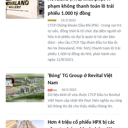
phạm không thanh toán lô trái
phiếu 1.000 tỷ đồng
15/2/2023
CTCP Chứng khoán Dầu Khí (PSI) - trong vai trò
tư vấn, đồng thời là tổ chức đại diện người sở
hữu trái phiếu và đại lý quản lý tài sản bảo
đảm - yêu cầu CTCP Tập đoàn Đầu tư Địa ốc
No Va (Novaland, Mã: NVL) thanh toán lô trái
phiếu 1.000 tỷ đồng do NVL phát hành vào
ngày 12/8/2021.
'Bóng' TG Group ở Revital Việt
Nam
16/5/2023
Dữ liệu kinh tế vừa được CTCP Đầu tư Revital
Việt Nam cập nhật khi thực hiện nghĩa vụ công
bố thông tin đã cho thấy nhiều thông tin.
Hơn 4 triệu cổ phiếu HPX bị các