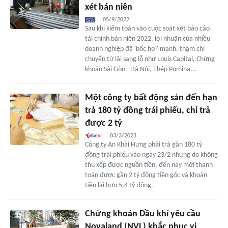
xét bán niên
05/9/2022
Sau khi kiểm toán vào cuộc soát xét báo cáo
tài chính bán niên 2022, lợi nhuận của nhiều
doanh nghiệp đã 'bốc hơi' mạnh, thậm chí
chuyển từ lãi sang lỗ như Louis Capital, Chứng
khoán Sài Gòn - Hà Nội, Thép Pomina...
Một công ty bất động sản đến hạn
trả 180 tỷ đồng trái phiếu, chỉ trả
được 2 tỷ
03/3/2023
Công ty An Khải Hưng phải trả gần 180 tỷ
đồng trái phiếu vào ngày 23/2 nhưng do không
thu xếp được nguồn tiền, đến nay mới thanh
toán được gần 2 tỷ đồng tiền gốc và khoản
tiền lãi hơn 5,4 tỷ đồng.
Chứng khoán Dầu khí yêu cầu
Novaland (NVL) khắc phục vi