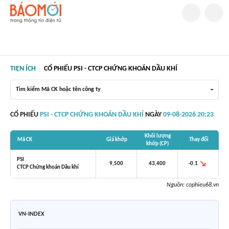
TIỆN ÍCH
CỔ PHIẾU PSI - CTCP CHỨNG KHOÁN DẦU KHÍ
Tìm kiếm Mã CK hoặc tên công ty
CỔ PHIẾU
PSI - CTCP CHỨNG KHOÁN DẦU KHÍ
NGÀY
09-08-2026 20:23
Khối lượng
Mã CK
Giá khớp
Thay đổi
khớp (CP)
PSI
-0.1
9,500
43,400
CTCP Chứng khoán Dầu khí
Nguồn:
cophieu68.vn
VN-INDEX