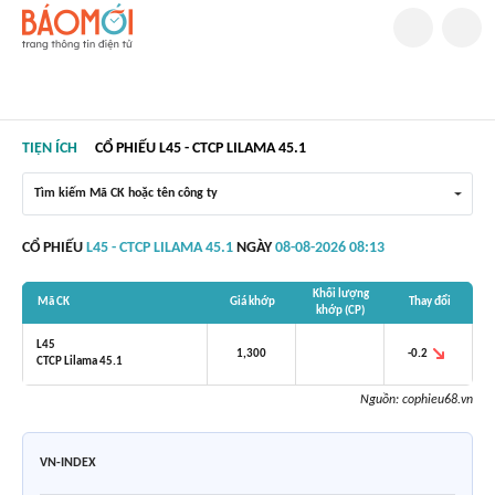
TIỆN ÍCH
CỔ PHIẾU L45 - CTCP LILAMA 45.1
Tìm kiếm Mã CK hoặc tên công ty
CỔ PHIẾU
L45 - CTCP LILAMA 45.1
NGÀY
08-08-2026 08:13
Khối lượng
Mã CK
Giá khớp
Thay đổi
khớp (CP)
L45
-0.2
1,300
CTCP Lilama 45.1
Nguồn:
cophieu68.vn
VN-INDEX