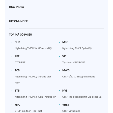
HNX-INDEX
UPCOM-INDEX
TOP MÃ CỔ PHIẾU
SHB
MBB
Ngân hàng TMCP Sài Gòn - Hà Nội
Ngân hàng TMCP Quân Đội
FPT
VIC
CTCP FPT
Tập đoàn VINGROUP
TCB
MWG
Ngân hàng TMCP Kỹ thương Việt
CTCP Đầu tư Thế giới Di động
Nam
STB
NVL
Ngân hàng TMCP Sài Gòn Thương Tín
CTCP Tập đoàn Đầu tư Địa ốc No Va
HPG
VHM
CTCP Tập đoàn Hòa Phát
CTCP Vinhomes