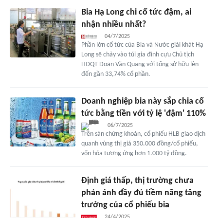
Bia Hạ Long chi cổ tức đậm, ai
nhận nhiều nhất?
04/7/2025
Phần lớn cổ tức của Bia và Nước giải khát Hạ
Long sẽ chảy vào túi gia đình cựu Chủ tịch
HĐQT Doãn Văn Quang với tổng sở hữu lên
đến gần 33,74% cổ phần.
Doanh nghiệp bia này sắp chia cổ
tức bằng tiền với tỷ lệ 'đậm' 110%
06/7/2025
Trên sàn chứng khoán, cổ phiếu HLB giao dịch
quanh vùng thị giá 350.000 đồng/cổ phiếu,
vốn hóa tương ứng hơn 1.000 tỷ đồng.
Định giá thấp, thị trường chưa
phản ánh đầy đủ tiềm năng tăng
trưởng của cổ phiếu bia
24/4/2025