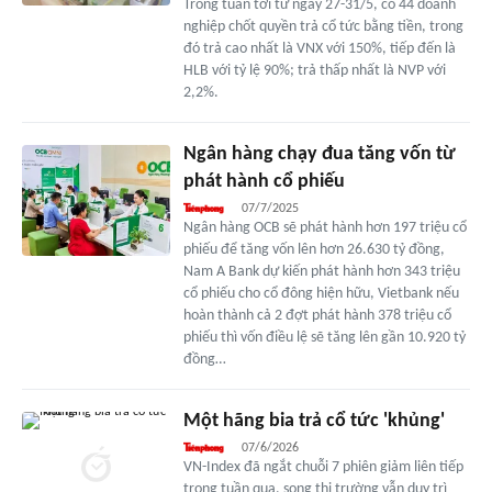
Trong tuần tới từ ngày 27-31/5, có 44 doanh
nghiệp chốt quyền trả cổ tức bằng tiền, trong
đó trả cao nhất là VNX với 150%, tiếp đến là
HLB với tỷ lệ 90%; trả thấp nhất là NVP với
2,2%.
Ngân hàng chạy đua tăng vốn từ
phát hành cổ phiếu
07/7/2025
Ngân hàng OCB sẽ phát hành hơn 197 triệu cổ
phiếu để tăng vốn lên hơn 26.630 tỷ đồng,
Nam A Bank dự kiến phát hành hơn 343 triệu
cổ phiếu cho cổ đông hiện hữu, Vietbank nếu
hoàn thành cả 2 đợt phát hành 378 triệu cổ
phiếu thì vốn điều lệ sẽ tăng lên gần 10.920 tỷ
đồng…
Một hãng bia trả cổ tức 'khủng'
07/6/2026
VN-Index đã ngắt chuỗi 7 phiên giảm liên tiếp
trong tuần qua, song thị trường vẫn duy trì