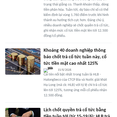
trạng thái giằng co. Thanh khoản thấp, dòng
tiền phân hóa. Tuần tới, dự báo chỉ số có thể
kiểm định lại vùng 1.760 điểm trước khi hình
thành xu hướng tích cực hơn. Đáng chú ý,
nhiều doanh nghiệp sẽ chốt quyền trả cổ tức,
ghi nhận mức cổ tức tiền mặt lên tới 12.500
đồng/cổ phiếu.
Khoảng 40 doanh nghiệp thông
báo chốt trả cổ tức tuần này, cổ
tức tiền mặt cao nhất 125%
15/6/2026
Cái tên nổi bật nhất trong tuần là HLB -
Halongbeco của CTCP Bia và Nước giải khát
Hạ Long (mã ck: HLB) với tỷ lệ chi trả cổ tức
lên tới 125%, tương ứng mỗi cổ phiếu nhận
12.500 đồng.
Lịch chốt quyền trả cổ tức bằng
tiền tuần tới (từ 15-19/6): HLB trả