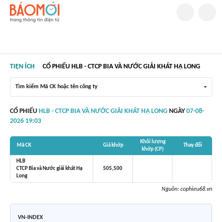
TIỆN ÍCH
CỔ PHIẾU HLB - CTCP BIA VÀ NƯỚC GIẢI KHÁT HẠ LONG
Tìm kiếm Mã CK hoặc tên công ty
CỔ PHIẾU
HLB - CTCP BIA VÀ NƯỚC GIẢI KHÁT HẠ LONG
NGÀY
07-08-
2026 19:03
Khối lượng
Mã CK
Giá khớp
Thay đổi
khớp (CP)
HLB
CTCP Bia và Nước giải khát Hạ
505,500
Long
Nguồn:
cophieu68.vn
VN-INDEX