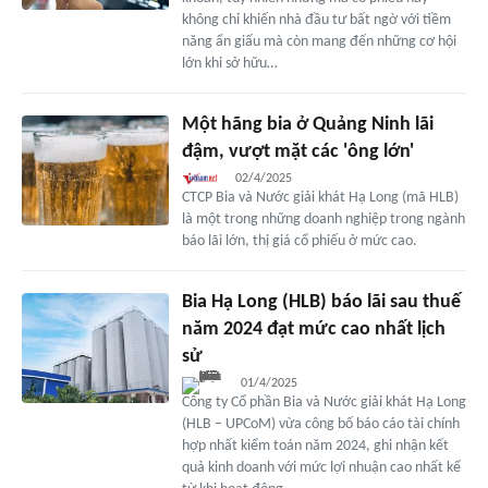
không chỉ khiến nhà đầu tư bất ngờ với tiềm
năng ẩn giấu mà còn mang đến những cơ hội
lớn khi sở hữu…
Một hãng bia ở Quảng Ninh lãi
đậm, vượt mặt các 'ông lớn'
02/4/2025
CTCP Bia và Nước giải khát Hạ Long (mã HLB)
là một trong những doanh nghiệp trong ngành
báo lãi lớn, thị giá cổ phiếu ở mức cao.
Bia Hạ Long (HLB) báo lãi sau thuế
năm 2024 đạt mức cao nhất lịch
sử
01/4/2025
Công ty Cổ phần Bia và Nước giải khát Hạ Long
(HLB – UPCoM) vừa công bố báo cáo tài chính
hợp nhất kiểm toán năm 2024, ghi nhận kết
quả kinh doanh với mức lợi nhuận cao nhất kể