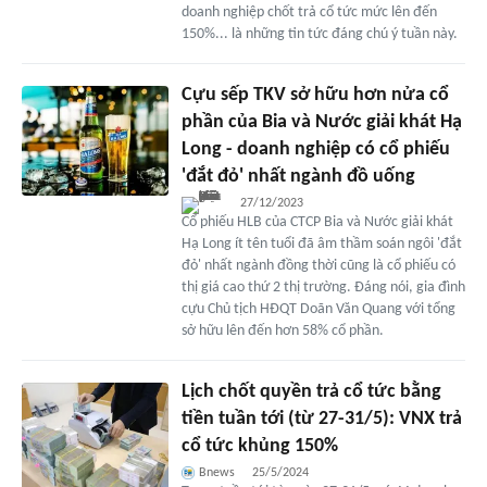
doanh nghiệp chốt trả cổ tức mức lên đến
150%... là những tin tức đáng chú ý tuần này.
Cựu sếp TKV sở hữu hơn nửa cổ
phần của Bia và Nước giải khát Hạ
Long - doanh nghiệp có cổ phiếu
'đắt đỏ' nhất ngành đồ uống
27/12/2023
Cổ phiếu HLB của CTCP Bia và Nước giải khát
Hạ Long ít tên tuổi đã âm thầm soán ngôi 'đắt
đỏ' nhất ngành đồng thời cũng là cổ phiếu có
thị giá cao thứ 2 thị trường. Đáng nói, gia đình
cựu Chủ tịch HĐQT Doãn Văn Quang với tổng
sở hữu lên đến hơn 58% cổ phần.
Lịch chốt quyền trả cổ tức bằng
tiền tuần tới (từ 27-31/5): VNX trả
cổ tức khủng 150%
Bnews
25/5/2024