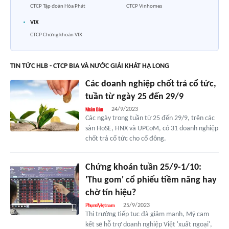
CTCP Tập đoàn Hòa Phát
CTCP Vinhomes
VIX
CTCP Chứng khoán VIX
TIN TỨC HLB - CTCP BIA VÀ NƯỚC GIẢI KHÁT HẠ LONG
Các doanh nghiệp chốt trả cổ tức,
tuần từ ngày 25 đến 29/9
24/9/2023
Các ngày trong tuần từ 25 đến 29/9, trên các
sàn HoSE, HNX và UPCoM, có 31 doanh nghiệp
chốt trả cổ tức cho cổ đông.
Chứng khoán tuần 25/9-1/10:
'Thu gom' cổ phiếu tiềm năng hay
chờ tín hiệu?
25/9/2023
Thị trường tiếp tục đà giảm mạnh, Mỹ cam
kết sẽ hỗ trợ doanh nghiệp Việt 'xuất ngoại',