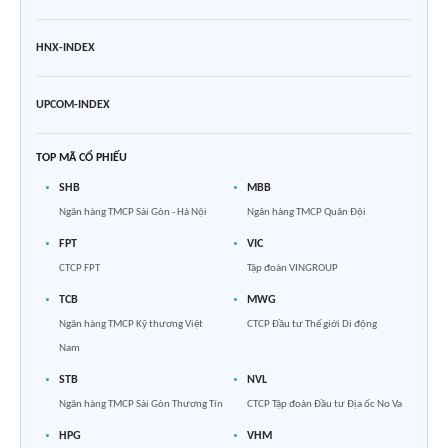
HNX-INDEX
UPCOM-INDEX
TOP MÃ CỔ PHIẾU
SHB
MBB
Ngân hàng TMCP Sài Gòn - Hà Nội
Ngân hàng TMCP Quân Đội
FPT
VIC
CTCP FPT
Tập đoàn VINGROUP
TCB
MWG
Ngân hàng TMCP Kỹ thương Việt
CTCP Đầu tư Thế giới Di động
Nam
STB
NVL
Ngân hàng TMCP Sài Gòn Thương Tín
CTCP Tập đoàn Đầu tư Địa ốc No Va
HPG
VHM