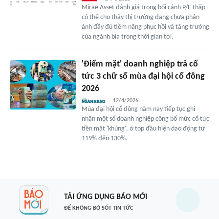
Mirae Asset đánh giá trong bối cảnh P/E thấp
có thể cho thấy thị trường đang chưa phản
ánh đầy đủ tiềm năng phục hồi và tăng trưởng
của ngành bia trong thời gian tới.
'Điểm mặt' doanh nghiệp trả cổ
tức 3 chữ số mùa đại hội cổ đông
2026
12/4/2026
Mùa đại hội cổ đông năm nay tiếp tục ghi
nhận một số doanh nghiệp công bố mức cổ tức
tiền mặt 'khủng', ở top đầu hiện dao động từ
119% đến 130%.
TẢI ỨNG DỤNG BÁO MỚI
ĐỂ KHÔNG BỎ SÓT TIN TỨC