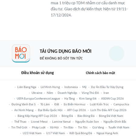
mua 1 triệu cp TDM nhằm cơ cấu danh mục
đầu tư. Giao dịch dự kiến thực hiện từ 19/11-
17/12/2024.
TẢI ỨNG DỤNG BÁO MỚI
ĐỂ KHÔNG BỎ SÓT TIN TỨC
Điều khoản sử dụng
Chính sách bảo mật
Liên Bang Nga
Lê Minh Hưng
Indonesia
Mỹ
Dự Án Đầu Tư Xây Dựng
Ukraine
Năm
Doanh Nghiệp
Vùng Thủ Đô
Iran
UEFA Europa Conference League
Hạ Tầng
Kim Sang-Sik
ASEAN Cup 2026
Đường Vành Đai 5
Tô Lâm
Đất
Eo Biển Hormuz
Luật Kiến Trúc
Campuchia
An Ninh Mạng
Đại Biểu Quốc Hội
AFF Cup 2026
Lịch Thi Đấu AFF Cup 2026
Bảng Xếp Hạng AFF Cup 2026
Bóng Đá
Báo Bóng Đá
Bóng Đá Việt Nam
Thể Thao
Lionel Messi
Lamine Yamal
Nguyễn Xuân Son
Nguyễn Đình Bắc
Tin Thế Giới
Pháp Luật
Xã Hội
Tin Bão
Tin Tức
Giá Vàng
Tuyển Việt Nam
U23 Việt Nam
U17 Việt Nam
Kết Quả Bóng Đá
Ngoại Hạng Anh