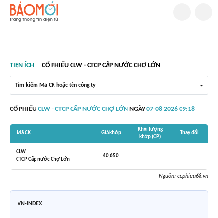
TIỆN ÍCH
CỔ PHIẾU CLW - CTCP CẤP NƯỚC CHỢ LỚN
Tìm kiếm Mã CK hoặc tên công ty
CỔ PHIẾU
CLW - CTCP CẤP NƯỚC CHỢ LỚN
NGÀY
07-08-2026 09:18
Khối lượng
Mã CK
Giá khớp
Thay đổi
khớp (CP)
CLW
40,650
CTCP Cấp nước Chợ Lớn
Nguồn:
cophieu68.vn
VN-INDEX