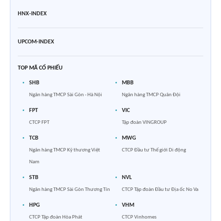
HNX-INDEX
UPCOM-INDEX
TOP MÃ CỔ PHIẾU
SHB
MBB
Ngân hàng TMCP Sài Gòn - Hà Nội
Ngân hàng TMCP Quân Đội
FPT
VIC
CTCP FPT
Tập đoàn VINGROUP
TCB
MWG
Ngân hàng TMCP Kỹ thương Việt
CTCP Đầu tư Thế giới Di động
Nam
STB
NVL
Ngân hàng TMCP Sài Gòn Thương Tín
CTCP Tập đoàn Đầu tư Địa ốc No Va
HPG
VHM
CTCP Tập đoàn Hòa Phát
CTCP Vinhomes