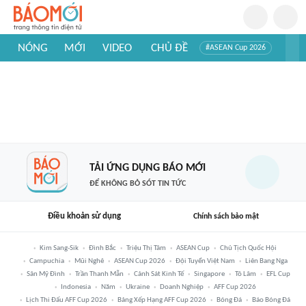
NÓNG
MỚI
VIDEO
CHỦ ĐỀ
#ASEAN Cup 2026
#Trí tuệ nhân tạo
#Mỹ - Iran
#Khám phá Việt Nam
#Khám phá thế giới
TẢI ỨNG DỤNG BÁO MỚI
ĐỂ KHÔNG BỎ SÓT TIN TỨC
Điều khoản sử dụng
Chính sách bảo mật
Kim Sang-Sik
Đình Bắc
Triệu Thị Tâm
ASEAN Cup
Chủ Tịch Quốc Hội
Campuchia
Mũi Nghê
ASEAN Cup 2026
Đội Tuyển Việt Nam
Liên Bang Nga
Sân Mỹ Đình
Trần Thanh Mẫn
Cảnh Sát Kinh Tế
Singapore
Tô Lâm
EFL Cup
Indonesia
Năm
Ukraine
Doanh Nghiệp
AFF Cup 2026
Lịch Thi Đấu AFF Cup 2026
Bảng Xếp Hạng AFF Cup 2026
Bóng Đá
Báo Bóng Đá