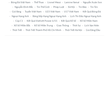
Bóng Đá Việt Nam
Thể Thao
Lionel Messi
Lamine Yamal
Nguyễn Xuân Son
Nguyễn Đình Bắc
Tin Thế Giới
Pháp Luật
Xã Hội
Tin Bão
Tin Tức
Giá Vàng
Tuyển Việt Nam
U23 Việt Nam
U17 Việt Nam
Kết Quả Bóng Đá
Ngoại Hạng Anh
Bảng Xếp Hạng Ngoại Hạng Anh
Lịch Thi Đấu Ngoại Hạng Anh
Cúp C1
Kết Quả Vietlott Power 6/55
Kết Quả Xổ Số
Xổ Số Miền Nam
Xổ Số Miền Bắc
Xổ Số Miền Trung
Giao Thông
Thời Sự
Lịch Vạn Niên
Thời Tiết
Thời Tiết Thành Phố Hồ Chí Minh
Thời Tiết Hà Nội
Giá Xăng Dầu