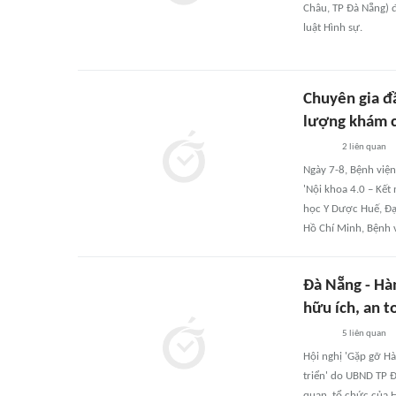
Châu, TP Đà Nẵng) đ
luật Hình sự.
Chuyên gia đ
lượng khám c
2
liên quan
Ngày 7-8, Bệnh việ
'Nội khoa 4.0 – Kết 
học Y Dược Huế, Đạ
Hồ Chí Minh, Bệnh v
Đà Nẵng - Hàn
hữu ích, an t
5
liên quan
Hội nghị 'Gặp gỡ Hà
triển' do UBND TP Đ
quan, tổ chức của 