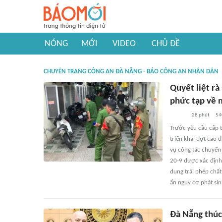
NÓNG
MỚI
VIDEO
CHỦ ĐỀ
CHUYÊN TRANG CÔNG AN ĐÀ NẴNG - BÁO CÔNG AN NHÂN DÂN
Quyết liệt rà
phức tạp về 
28 phút
54
Trước yêu cầu cấp t
triển khai đợt cao 
vụ công tác chuyển 
20-9 được xác định 
dụng trái phép chất
ẩn nguy cơ phát sin
Đà Nẵng thúc