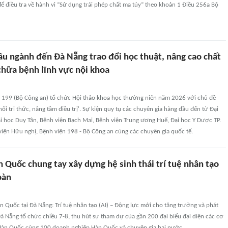
ể điều tra về hành vi “Sử dụng trái phép chất ma túy” theo khoản 1 Điều 256a Bộ
ầu ngành đến Đà Nẵng trao đổi học thuật, nâng cao chất
hữa bệnh lĩnh vực nội khoa
n 199 (Bộ Công an) tổ chức Hội thảo khoa học thường niên năm 2026 với chủ đề
nối tri thức, nâng tầm điều trị'. Sự kiện quy tụ các chuyên gia hàng đầu đến từ Đại
i học Duy Tân, Bệnh viện Bạch Mai, Bệnh viện Trung ương Huế, Đại học Y Dược TP.
iện Hữu nghị, Bệnh viện 198 - Bộ Công an cùng các chuyên gia quốc tế.
 Quốc chung tay xây dựng hệ sinh thái trí tuệ nhân tạo
oàn
n Quốc tại Đà Nẵng: Trí tuệ nhân tạo (AI) – Động lực mới cho tăng trưởng và phát
à Nẵng tổ chức chiều 7-8, thu hút sự tham dự của gần 200 đại biểu đại diện các cơ
Hàn Quốc cùng 100 doanh nghiệp Hàn Quốc và chuyên gia hai nước.