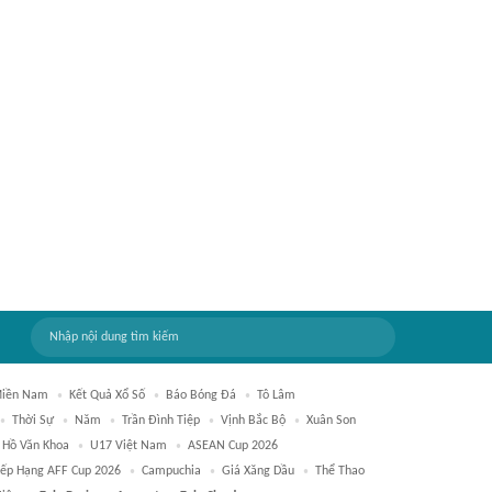
Miền Nam
Kết Quả Xổ Số
Báo Bóng Đá
Tô Lâm
Thời Sự
Năm
Trần Đình Tiệp
Vịnh Bắc Bộ
Xuân Son
Hồ Văn Khoa
U17 Việt Nam
ASEAN Cup 2026
ếp Hạng AFF Cup 2026
Campuchia
Giá Xăng Dầu
Thể Thao