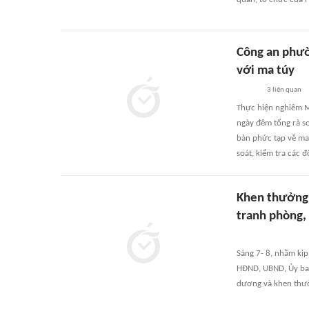
Công an phườ
với ma túy
3
liên quan
Thực hiện nghiêm M
ngày đêm tổng rà so
bàn phức tạp về ma
soát, kiểm tra các đ
Khen thưởng 
tranh phòng,
Sáng 7- 8, nhằm kịp
HĐND, UBND, Ủy ba
dương và khen thưởn