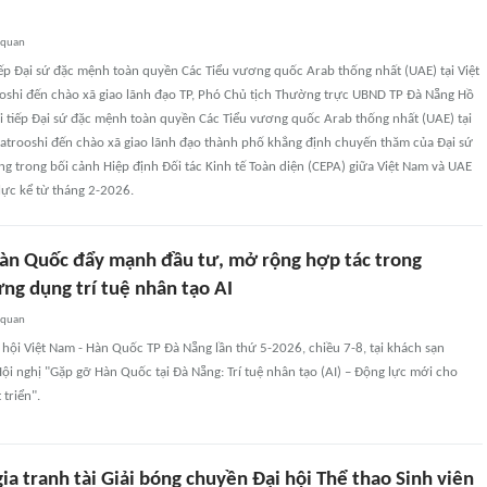
 quan
tiếp Đại sứ đặc mệnh toàn quyền Các Tiểu vương quốc Arab thống nhất (UAE) tại Việt
shi đến chào xã giao lãnh đạo TP, Phó Chủ tịch Thường trực UBND TP Đà Nẵng Hồ
i tiếp Đại sứ đặc mệnh toàn quyền Các Tiểu vương quốc Arab thống nhất (UAE) tại
atrooshi đến chào xã giao lãnh đạo thành phố khẳng định chuyến thăm của Đại sứ
ng trong bối cảnh Hiệp định Đối tác Kinh tế Toàn diện (CEPA) giữa Việt Nam và UAE
lực kể từ tháng 2-2026.
àn Quốc đẩy mạnh đầu tư, mở rộng hợp tác trong
ng dụng trí tuệ nhân tạo AI
 quan
hội Việt Nam - Hàn Quốc TP Đà Nẵng lần thứ 5-2026, chiều 7-8, tại khách sạn
ội nghị "Gặp gỡ Hàn Quốc tại Đà Nẵng: Trí tuệ nhân tạo (AI) – Động lực mới cho
 triển".
ia tranh tài Giải bóng chuyền Đại hội Thể thao Sinh viên