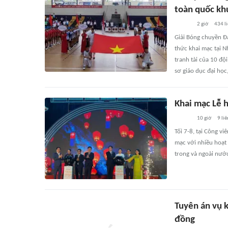
toàn quốc kh
2 giờ
434
l
Giải Bóng chuyền Đạ
thức khai mạc tại N
tranh tài của 10 độ
sơ giáo dục đại học
Khai mạc Lễ 
10 giờ
9
liê
Tối 7-8, tại Công v
mạc với nhiều hoạt
trong và ngoài nướ
Tuyên án vụ k
đồng