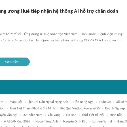
ung ương Huế tiếp nhận hệ thống AI hỗ trợ chẩn đoán
 thảo 'Y tế số – Ứng dụng Trí tuệ nhân tạo Việt Nam – Hàn Quốc', Bệnh viện Trung
ợp tác với các đối tác Hàn Quốc và tiếp nhận hệ thống CERVIRAY A.I phục vụ lĩnh
XEM THÊM
Nam
Pháp Luật
Lịch Thi Đấu Ngoại Hạng Anh
Liên Bang Nga
Tháo Gỡ
Xổ Số 
Son
Thời Tiết Thành Phố Hồ Chí Minh
Kết Quả Vietlott Power 6/55
Doanh Nghiệp
yễn Văn Hợi
U23 Việt Nam
Giá Vàng
Tin Bão
Thời Tiết Hà Nội
Đình Bắc
A ASEAN Cup 2026
Ngoại Hạng Anh
Nguyễn Đình Bắc
Lamine Yamal
Bảng X