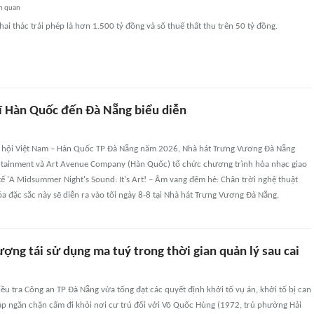
n quan
hai thác trái phép là hơn 1.500 tỷ đồng và số thuế thất thu trên 50 tỷ đồng.
ĩ Hàn Quốc đến Đà Nẵng biểu diễn
 hội Việt Nam – Hàn Quốc TP Đà Nẵng năm 2026, Nhà hát Trưng Vương Đà Nẵng
tainment và Art Avenue Company (Hàn Quốc) tổ chức chương trình hòa nhạc giao
ế 'A Midsummer Night's Sound: It's Art! – Âm vang đêm hè: Chân trời nghệ thuật
óa đặc sắc này sẽ diễn ra vào tối ngày 8-8 tại Nhà hát Trưng Vương Đà Nẵng.
ượng tái sử dụng ma tuý trong thời gian quản lý sau cai
ều tra Công an TP Đà Nẵng vừa tống đạt các quyết định khởi tố vụ án, khởi tố bị can
áp ngăn chặn cấm đi khỏi nơi cư trú đối với Võ Quốc Hùng (1972, trú phường Hải