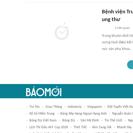
Bệnh viện Tr
ung thư
2
liên quan
Trong khuôn khổ Hội
ương Huế đãký kết h
vực sản phụ khoa.
Tin Tức
Giao Thông
Indonesia
Singapore
Đội Tuyển Việt 
Xổ Số Miền Trung
Bảng Xếp Hạng Ngoại Hạng Anh
Nguyễn Xuân 
Bóng Đá Việt Nam
Bóng Đá
Sân Mỹ Đình
Tin Thế Giới
Ngu
Lịch Thi Đấu AFF Cup 2026
Thời Tiết
Kim Sang-Sik
Khánh Sky