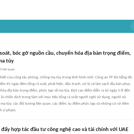
 soát, bóc gỡ nguồn cầu, chuyển hóa địa bàn trọng điểm,
ma túy
0
liên quan
hiết của công tác phòng, chống ma túy trong tình hình mới, Công an TP Đà Nẵng đã
điểm 45 ngày đêm tổng rà soát, phát hiện, đấu tranh, xử lý và làm sạch địa bàn phục
hóa địa bàn trọng điểm, phức tạp về ma túy. Đợt cao điểm diễn ra từ ngày 5-8 đến
là chiến dịch trọng tâm với mục tiêu tổng rà soát người nghi sử dụng, người sử
 ma túy, các đối tượng liên quan, các điểm, tụ điểm phức tạp và những cơ sở tiềm
h vi phạm.
 đẩy hợp tác đầu tư công nghệ cao và tài chính với UAE