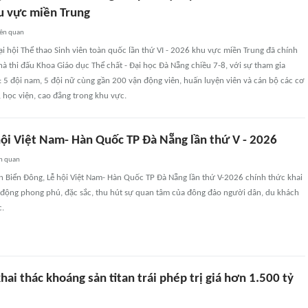
u vực miền Trung
iên quan
i hội Thể thao Sinh viên toàn quốc lần thứ VI - 2026 khu vực miền Trung đã chính
hà thi đấu Khoa Giáo dục Thể chất - Đại học Đà Nẵng chiều 7-8, với sự tham gia
i: 5 đội nam, 5 đội nữ cùng gần 200 vận động viên, huấn luyện viên và cán bộ các cơ
, học viện, cao đẳng trong khu vực.
hội Việt Nam- Hàn Quốc TP Đà Nẵng lần thứ V - 2026
n quan
iên Biển Đông, Lễ hội Việt Nam- Hàn Quốc TP Đà Nẵng lần thứ V-2026 chính thức khai
 động phong phú, đặc sắc, thu hút sự quan tâm của đông đảo người dân, du khách
c.
hai thác khoáng sản titan trái phép trị giá hơn 1.500 tỷ