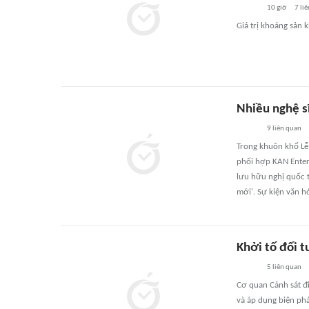
10 giờ
7
liê
Giá trị khoáng sản k
Nhiều nghệ s
9
liên quan
Trong khuôn khổ Lễ
phối hợp KAN Enter
lưu hữu nghị quốc t
mới'. Sự kiện văn h
Khởi tố đối t
5
liên quan
Cơ quan Cảnh sát đi
và áp dụng biện ph