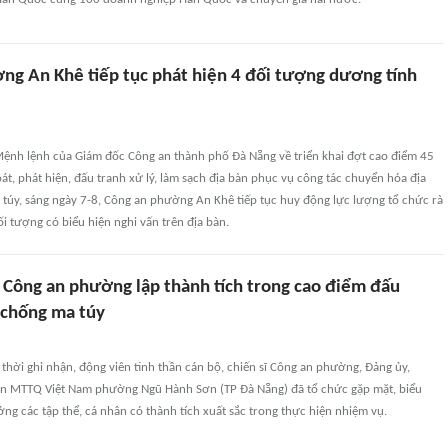
ng An Khê tiếp tục phát hiện 4 đối tượng dương tính
ệnh lệnh của Giám đốc Công an thành phố Đà Nẵng về triển khai đợt cao điểm 45
át, phát hiện, đấu tranh xử lý, làm sạch địa bàn phục vụ công tác chuyển hóa địa
 túy, sáng ngày 7-8, Công an phường An Khê tiếp tục huy động lực lượng tổ chức rà
ối tượng có biểu hiện nghi vấn trên địa bàn.
Công an phường lập thành tích trong cao điểm đấu
 chống ma túy
 thời ghi nhận, động viên tinh thần cán bộ, chiến sĩ Công an phường, Đảng ủy,
n MTTQ Việt Nam phường Ngũ Hành Sơn (TP Đà Nẵng) đã tổ chức gặp mặt, biểu
g các tập thể, cá nhân có thành tích xuất sắc trong thực hiện nhiệm vụ.