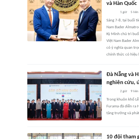
và Hàn Quốc
1 giờ
5
liên
Sáng 7-8, tại buổi 
Nam Bader Almatroo
Kỳ Minh chủ trì buổ
Việt Nam Bader Alm
có ý nghĩa quan trọ
chính thức có hiệu 
Đà Nẵng và H
nghiên cứu, ứ
2 giờ
9
liên
Trong khuôn khổ Lễ 
Furama đã diễn ra H
tăng trưởng và phát
10 đội tham g